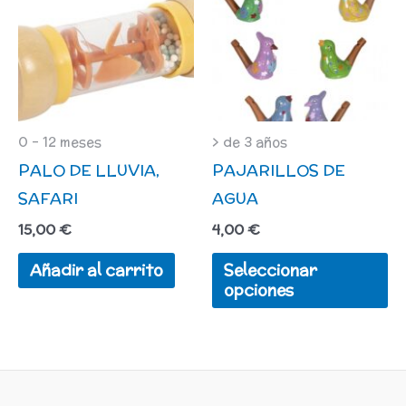
Es
pr
ti
mú
va
L
0 - 12 meses
> de 3 años
PALO DE LLUVIA,
PAJARILLOS DE
op
SAFARI
AGUA
se
pu
15,00
€
4,00
€
el
Añadir al carrito
Seleccionar
en
opciones
la
pá
d
pr