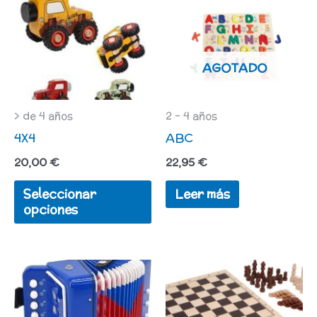
Este
producto
tiene
AGOTADO
múltiples
variantes.
Las
> de 4 años
2 - 4 años
4X4
ABC
opciones
se
20,00
€
22,95
€
pueden
Seleccionar
Leer más
elegir
opciones
en
la
página
de
producto