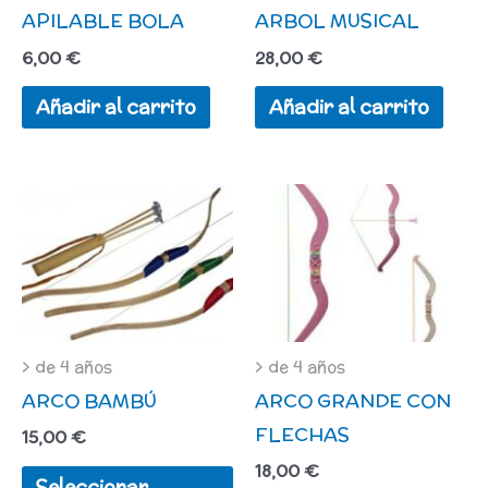
APILABLE BOLA
ARBOL MUSICAL
6,00
€
28,00
€
Añadir al carrito
Añadir al carrito
Este
producto
tiene
múltiples
variantes.
Las
> de 4 años
> de 4 años
ARCO BAMBÚ
ARCO GRANDE CON
opciones
FLECHAS
se
15,00
€
pueden
18,00
€
Seleccionar