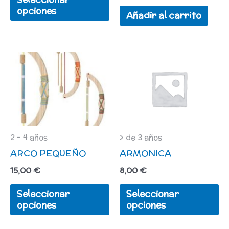
elegir
opciones
Añadir al carrito
en
la
página
Este
Es
de
producto
pr
producto
tiene
ti
múltiples
mú
variantes.
va
Las
L
2 - 4 años
> de 3 años
ARCO PEQUEÑO
ARMONICA
opciones
op
se
se
15,00
€
8,00
€
pueden
pu
Seleccionar
Seleccionar
elegir
el
opciones
opciones
en
en