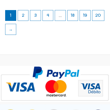
la
la
página
pá
1
2
3
4
…
18
19
20
de
d
producto
pr
→