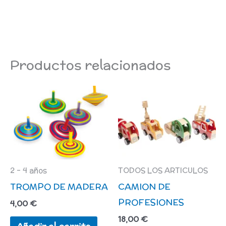
Productos relacionados
Es
pr
ti
mú
va
L
2 - 4 años
TODOS LOS ARTICULOS
TROMPO DE MADERA
CAMION DE
op
PROFESIONES
se
4,00
€
pu
18,00
€