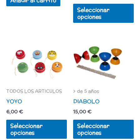
Añadir al carrito
el
Seleccionar
en
opciones
la
pá
Este
Es
d
producto
pr
pr
tiene
ti
múltiples
mú
variantes.
va
Las
L
TODOS LOS ARTICULOS
> de 5 años
YOYO
DIABOLO
opciones
op
se
se
6,00
€
15,00
€
pueden
pu
Seleccionar
Seleccionar
elegir
el
opciones
opciones