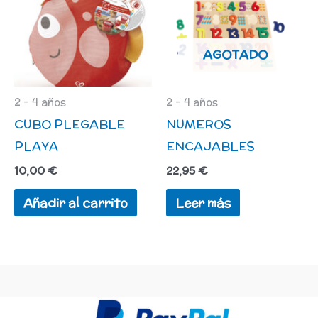
d
pr
AGOTADO
2 - 4 años
2 - 4 años
CUBO PLEGABLE
NUMEROS
PLAYA
ENCAJABLES
10,00
€
22,95
€
Añadir al carrito
Leer más