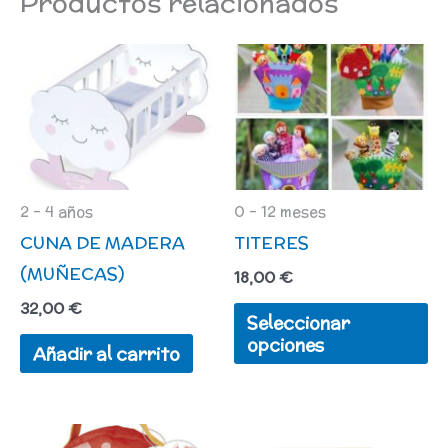
Productos relacionados
Es
pr
ti
mú
va
L
2 - 4 años
0 - 12 meses
CUNA DE MADERA
TITERES
op
(MUÑECAS)
se
18,00
€
pu
32,00
€
Seleccionar
el
opciones
Añadir al carrito
en
la
pá