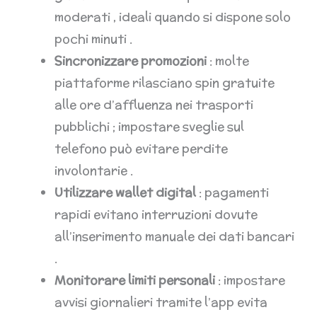
moderati , ideali quando si dispone solo
pochi minuti .
Sincronizzare promozioni
: molte
piattaforme rilasciano spin gratuite
alle ore d’affluenza nei trasporti
pubblichi ; impostare sveglie sul
telefono può evitare perdite
involontarie .
Utilizzare wallet digital
: pagamenti
rapidi evitano interruzioni dovute
all’inserimento manuale dei dati bancari
.
Monitorare limiti personali
: impostare
avvisi giornalieri tramite l’app evita