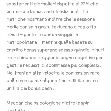
spostamenti giornalieri rispetto al 27 % che
preferisce bonus cash tradizionali . Le
metriche mostrano inoltre che le sessione
medie con spin gratuite durano circa otto
minuti — perfette per un viaggio in
metropolitana — mentre quelle basate su
credito bonus superano spesso quindici minuti
ma richiedono maggior impegno cognitivo per
gestire requisiti di scommessa più complessi .
Nei treni ad alta velocità le conversion rate
delle free‑spins salgono fino al 18 %, contro
un 11 % dei bonus cash .
Meccaniche psicologiche dietro le spin
gratuite