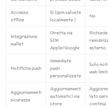
Accesso
Sì (spin salvate
No
offline
localmente )
Diretta via
Richiede
Integrazione
SDK
reindiri
wallet
Apple/Google
esterno
Immediate
Solo not
Notifiche push
push
web limi
personalizzate
Aggiornamenti
Aggiorn
Aggiornamenti
automaticI via
lato ser
sicurezza
store
continui