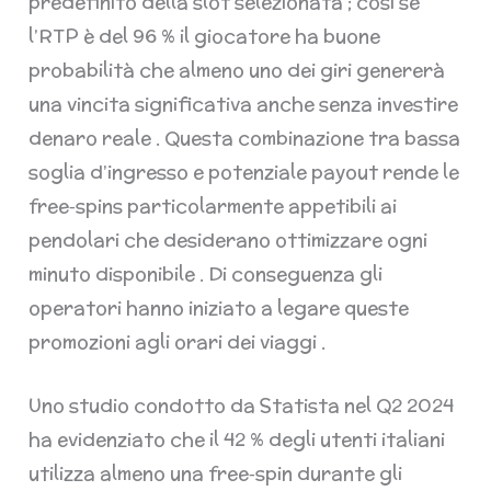
predefinito della slot selezionata ; così se
l’RTP è del 96 % il giocatore ha buone
probabilità che almeno uno dei giri genererà
una vincita significativa anche senza investire
denaro reale . Questa combinazione tra bassa
soglia d’ingresso e potenziale payout rende le
free‑spins particolarmente appetibili ai
pendolari che desiderano ottimizzare ogni
minuto disponibile . Di conseguenza gli
operatori hanno iniziato a legare queste
promozioni agli orari dei viaggi .
Uno studio condotto da Statista nel Q2 2024
ha evidenziato che il 42 % degli utenti italiani
utilizza almeno una free‑spin durante gli