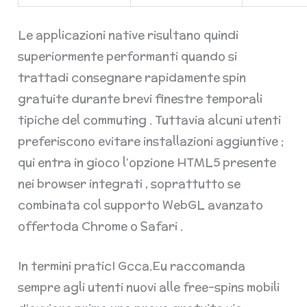
Le applicazioni native risultano quindi
superiormente performanti quando si
trattadi consegnare rapidamente spin
gratuite durante brevi finestre temporali
tipiche del commuting . Tuttavia alcuni utenti
preferiscono evitare installazioni aggiuntive ;
qui entra in gioco l’opzione HTML5 presente
nei browser integrati , soprattutto se
combinata col supporto WebGL avanzato
offertoda Chrome o Safari .
In termini praticI Gcca.Eu raccomanda
sempre agli utenti nuovi alle free-spins mobili