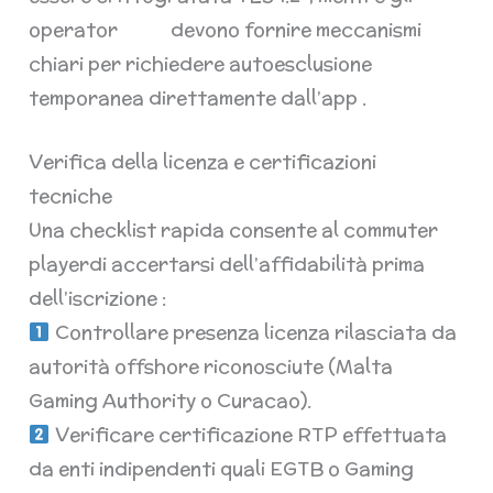
operator­​ ​​ ​ ​ ​ ​ ​ ​ ​ ​ ​ ​​​​​​​​​ devono fornire meccanismi
chiari per richiedere autoesclusione
temporanea direttamente dall’app .
Verifica della licenza e certificazioni
tecniche
Una checklist rapida consente al commuter
playerdi accertarsi dell’affidabilità prima
dell’iscrizione :
Controllare presenza licenza rilasciata da
autorità offshore riconosciute (Malta
Gaming Authority o Curacao).
Verificare certificazione RTP effettuata
da enti indipendenti quali EGTB o Gaming