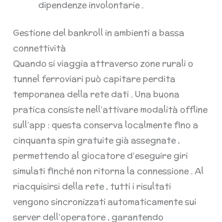
dipendenze involontarie .
Gestione del bankroll in ambienti a bassa
connettività
Quando si viaggia attraverso zone rurali o
tunnel ferroviari può capitare perdita
temporanea della rete dati . Una buona
pratica consiste nell’attivare modalità offline
sull’app : questa conserva localmente fino a
cinquanta spin gratuite già assegnate ,
permettendo al giocatore d’eseguire giri
simulati finché non ritorna la connessione . Al
riacquisirsi della rete , tutti i risultati
vengono sincronizzati automaticamente sui
server dell’operatore , garantendo