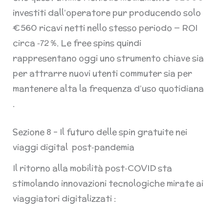
investiti dall’operatore pur producendo solo
€560 ricavi netti nello stesso periodo — ROI
circa ‑72 %. Le free spins quindi
rappresentano oggi uno strumento chiave sia
per attrarre nuovi utenti commuter sia per
mantenere alta la frequenza d’uso quotidiana
.
Sezione 8 – Il futuro delle spin gratuite nei
viaggi digital­​ ​​​​​​​ post‑pandemia
Il ritorno alla mobilità post‑COVID sta
stimolando innovazioni tecnologiche mirate ai
viaggiatori digitalizzati :