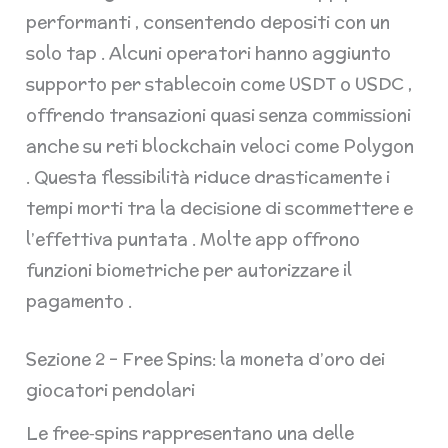
performanti , consentendo depositi con un
solo tap . Alcuni operatori hanno aggiunto
supporto per stablecoin come USDT o USDC ,
offrendo transazioni quasi senza commissioni
anche su reti blockchain veloci come Polygon
. Questa flessibilità riduce drasticamente i
tempi morti tra la decisione di scommettere e
l’effettiva puntata . Molte app offrono
funzioni biometriche per autorizzare il
pagamento .
Sezione 2 – Free Spins: la moneta d’oro dei
giocatori pendolari
Le free‑spins rappresentano una delle