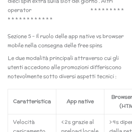
dieci spin extra sulla slot del giorno . Altri
operator­​​​​​​​​​​​​​​​‌​‌‌‌‌‌‌‌‌‌‍‍‍‍‍‍‍‍‍‍‍‍‍‍‍‍‍‌‌‌‌‌‌‌‌‌‌‌‌‌‌‌‌‌‌‌​​‌‌​​‌‌​​‏‏‏‏‏‏‏‏‏‏‏‏‏‎‎‎‎‎‎‎‎‎‎‎‎‎ ‎ ‌ ‌ ‌ ‌ ‌ ‌ ‌ ‌ ‌ ‌ ‌ ‌ ‌ ‌ ‌ ‌ ‌ ‏ ‏ ‏ ‏ ‏ ‏ ‏ ‏ ‏ ‏ ‏ ‎ ‎ ‎ ‎ ‎ ‎ ‎ ‎ ‎ ‎ ‎ ‎ ‎ ‎ ‎ ‎ ‎ ‎ * * * * * * * * *
* * * * * * * * * * * *
Sezione 5 – Il ruolo delle app native vs browser
mobile nella consegna delle free spins
Le due modalità principali attraverso cui gli
utenti accedono alle promozioni differiscono
notevolmente sotto diversi aspetti tecnici :
Browser
Caratteristica
App native
(HT
Velocità
< 2 s grazie al
> 4 s dip
caricamento
preload locale
dalla re