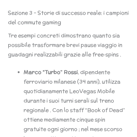
Sezione 3 – Storie di successo reale: i campioni
del commute gaming
Tre esempi concreti dimostrano quanto sia
possibile trasformare brevi pause viaggio in
guadagni realizzabili grazie alle free‑spins .
Marco “Turbo” Rossi
, dipendente
ferroviario milanese (34 anni), utilizza
quotidianamente LeoVegas Mobile
durante i suoi turni serali sul treno
regionale . Con lo staff “Book of Dead”
ottiene mediamente cinque spin
gratuite ogni giorno ; nel mese scorso