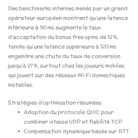
Des benchmarks internes menés par un grand
opérateur européen montrent qu’une latence
inférieure à 50 ms augmente le taux
d’acceptation du bonus free spins de 12 %,
tandis qu’une latence supérieure à 120 ms
engendre une chute du taux de conversion
jusqu’à 27 %, surtout chez les joueurs mobiles
qui jouent sur des réseaux Wi‑Fi domestiques
instables.
Stratégies d’optimisation résumées
Adoption du protocole QUIC pour
combiner vitesse UDP et fiabilité TCP
Compensation dynamique basée sur RTT