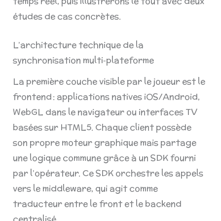
temps réel, puis illustrerons le tout avec deux
études de cas concrètes.
L’architecture technique de la
synchronisation multi‑plateforme
La première couche visible par le joueur est le
frontend : applications natives iOS/Android,
WebGL dans le navigateur ou interfaces TV
basées sur HTML5. Chaque client possède
son propre moteur graphique mais partage
une logique commune grâce à un SDK fourni
par l’opérateur. Ce SDK orchestre les appels
vers le middleware, qui agit comme
traducteur entre le front et le backend
centralisé.