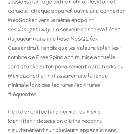
sessions partagé entre mobile, desktop et
console : chaque appareil ouvre une connexion
WebSocket vers le même endpoint
session‑gateway
. Le serveur conserve l’état
du joueur dans une base NoSQL (ex :
Cassandra), tandis que les valeurs volatiles –
nombre de Free Spins actifs, mise actuelle –
sont stockées temporairement dans Redis ou
Memcached afin d’assurer une latence
minimale lors des lectures/écritures
fréquentes.
Cette architecture permet au même
identifiant de session d’être reconnu
simultanément sur plusieurs appareils sans