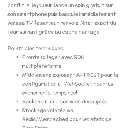
conflit ; si le joueur lance un spin gratuit sur
son smartphone puis bascule immédiatement
vers sa TV, le serveur renvoie l’état exact du
tour suivant grâce au cache partagé.
Points clés techniques
Frontend léger avec SDK
multiplateforme
Middleware exposant API REST pour la
configuration et WebSocket pour les
événements temps réel
Backend micro‑services découplés
Stockage volatile via
Redis/Memcached pour les états de