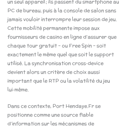
un seul appareil ; ils passent du smartphone au
PC de bureau, puis à la console de salon sans
jamais vouloir interrompre leur session de jeu.
Cette mobilité permanente impose aux
fournisseurs de casino en ligne d’assurer que
chaque tour gratuit – ou Free Spin – soit
exactement le même quel que soit le support
utilisé. La synchronisation cross‑device
devient alors un critère de choix aussi
important que le RTP ou la volatilité du jeu
lui‑même.
Dans ce contexte, Port Hendaye.Fr se
positionne comme une source fiable
d’information sur les mécanismes de