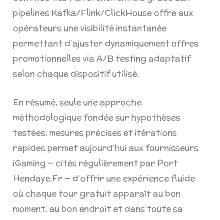
pipelines Kafka/Flink/ClickHouse offre aux
opérateurs une visibilité instantanée
permettant d’ajuster dynamiquement offres
promotionnelles via A/B testing adaptatif
selon chaque dispositif utilisé.
En résumé, seule une approche
méthodologique fondée sur hypothèses
testées, mesures précises et itérations
rapides permet aujourd’hui aux fournisseurs
iGaming — cités régulièrement par Port
Hendaye.Fr — d’offrir une expérience fluide
où chaque tour gratuit apparaît au bon
moment, au bon endroit et dans toute sa