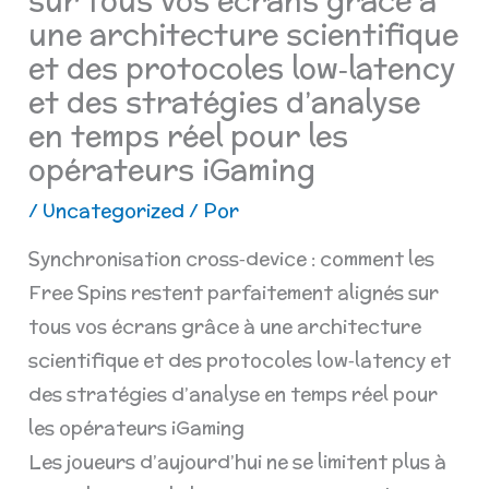
sur tous vos écrans grâce à
une architecture scientifique
et des protocoles low‑latency
et des stratégies d’analyse
en temps réel pour les
opérateurs iGaming
/
Uncategorized
/ Por
Synchronisation cross‑device : comment les
Free Spins restent parfaitement alignés sur
tous vos écrans grâce à une architecture
scientifique et des protocoles low‑latency et
des stratégies d’analyse en temps réel pour
les opérateurs iGaming
Les joueurs d’aujourd’hui ne se limitent plus à