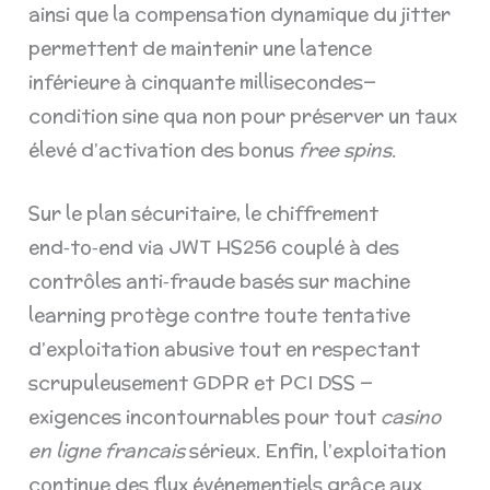
ainsi que la compensation dynamique du jitter
permettent de maintenir une latence
inférieure à cinquante millisecondes—
condition sine qua non pour préserver un taux
élevé d’activation des bonus
free spins
.
Sur le plan sécuritaire, le chiffrement
end‑to‑end via JWT HS256 couplé à des
contrôles anti‑fraude basés sur machine
learning protège contre toute tentative
d’exploitation abusive tout en respectant
scrupuleusement GDPR et PCI DSS —
exigences incontournables pour tout
casino
en ligne francais
sérieux. Enfin, l’exploitation
continue des flux événementiels grâce aux