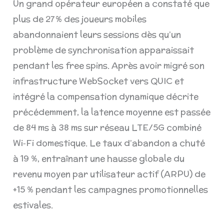
Un grand opérateur européen a constaté que
plus de 27 % des joueurs mobiles
abandonnaient leurs sessions dès qu’un
problème de synchronisation apparaissait
pendant les free spins. Après avoir migré son
infrastructure WebSocket vers QUIC et
intégré la compensation dynamique décrite
précédemment, la latence moyenne est passée
de 84 ms à 38 ms sur réseau LTE/5G combiné
Wi‑Fi domestique. Le taux d’abandon a chuté
à 19 %, entraînant une hausse globale du
revenu moyen par utilisateur actif (ARPU) de
+15 % pendant les campagnes promotionnelles
estivales.