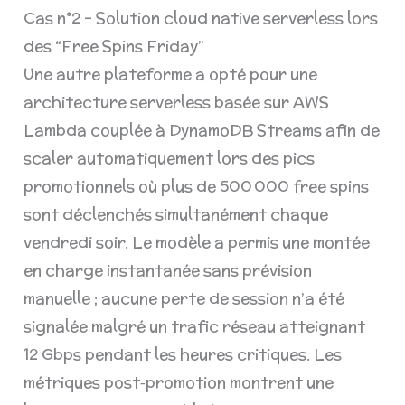
Cas n°2 – Solution cloud native serverless lors
des “Free Spins Friday”
Une autre plateforme a opté pour une
architecture serverless basée sur AWS
Lambda couplée à DynamoDB Streams afin de
scaler automatiquement lors des pics
promotionnels où plus de 500 000 free spins
sont déclenchés simultanément chaque
vendredi soir. Le modèle a permis une montée
en charge instantanée sans prévision
manuelle ; aucune perte de session n’a été
signalée malgré un trafic réseau atteignant
12 Gbps pendant les heures critiques. Les
métriques post‑promotion montrent une