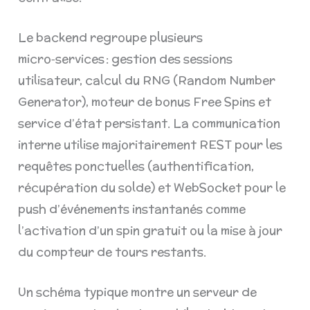
Le backend regroupe plusieurs
micro‑services : gestion des sessions
utilisateur, calcul du RNG (Random Number
Generator), moteur de bonus Free Spins et
service d’état persistant. La communication
interne utilise majoritairement REST pour les
requêtes ponctuelles (authentification,
récupération du solde) et WebSocket pour le
push d’événements instantanés comme
l’activation d’un spin gratuit ou la mise à jour
du compteur de tours restants.
Un schéma typique montre un serveur de