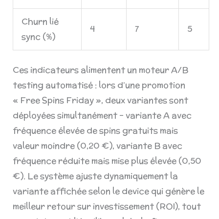
Churn lié
4
7
5
sync (%)
Ces indicateurs alimentent un moteur A/B
testing automatisé : lors d’une promotion
« Free Spins Friday », deux variantes sont
déployées simultanément – variante A avec
fréquence élevée de spins gratuits mais
valeur moindre (0,20 €), variante B avec
fréquence réduite mais mise plus élevée (0,50
€). Le système ajuste dynamiquement la
variante affichée selon le device qui génère le
meilleur retour sur investissement (ROI), tout