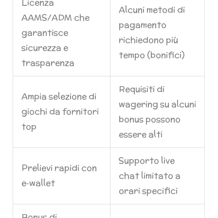
Licenza
Alcuni metodi di
AAMS/ADM che
pagamento
garantisce
richiedono più
sicurezza e
tempo (bonifici)
trasparenza
Requisiti di
Ampia selezione di
wagering su alcuni
giochi da fornitori
bonus possono
top
essere alti
Supporto live
Prelievi rapidi con
chat limitato a
e‑wallet
orari specifici
Bonus di