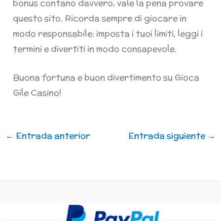
bonus contano davvero, vale la pena provare
questo sito. Ricorda sempre di giocare in
modo responsabile: imposta i tuoi limiti, leggi i
termini e divertiti in modo consapevole.
Buona fortuna e buon divertimento su Gioca
Gile Casino!
←
Entrada anterior
Entrada siguiente
→