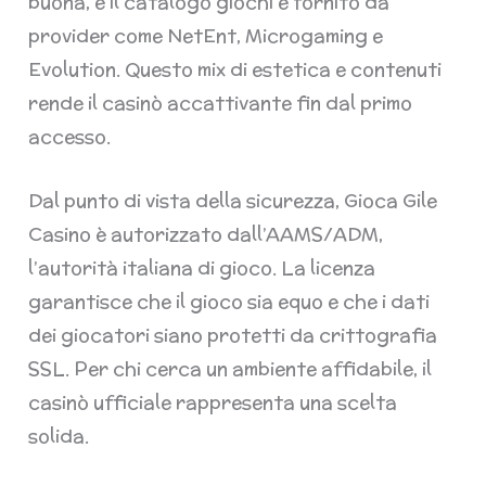
buona, e il catalogo giochi è fornito da
provider come NetEnt, Microgaming e
Evolution. Questo mix di estetica e contenuti
rende il casinò accattivante fin dal primo
accesso.
Dal punto di vista della sicurezza, Gioca Gile
Casino è autorizzato dall’AAMS/ADM,
l’autorità italiana di gioco. La licenza
garantisce che il gioco sia equo e che i dati
dei giocatori siano protetti da crittografia
SSL. Per chi cerca un ambiente affidabile, il
casinò ufficiale rappresenta una scelta
solida.