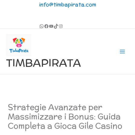
Ir
info@timbapirata.com
al
contenido
TIMBAPIRATA
Strategie Avanzate per
Massimizzare i Bonus: Guida
Completa a Gioca Gile Casino