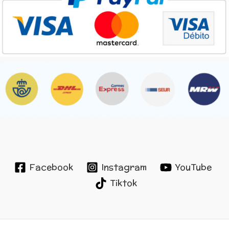
Facebook
Instagram
YouTube
Tiktok