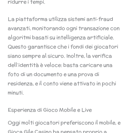
ridurre i tempi.
La piattaforma utilizza sistemi anti‑fraud
avanzati, monitorando ogni transazione con
algoritmi basati su intelligenza artificiale.
Questo garantisce che i fondi dei giocatori
siano sempre al sicuro. Inoltre, la verifica
dell’identità è veloce: basta caricare una
foto di un documento e una prova di
residenza, e il conto viene attivato in pochi
minuti.
Esperienza di Gioco Mobile e Live
Oggi molti giocatori preferiscono il mobile, e
Gioca Gile Casino ha pensato proprio a