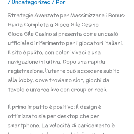
/
Uncategorized
/ Por
Strategie Avanzate per Massimizzare i Bonus:
Guida Completa a Gioca Gile Casino
Gioca Gile Casino si presenta come un casiò
ufficiale di riferimento per i giocatori italiani.
Il sito è pulito, con colori vivaci e una
navigazione intuitiva. Dopo una rapida
registrazione, l’utente può accedere subito
alla lobby, dove troviamo slot, giochi da
tavolo e un’area live con croupier reali.
Il primo impatto è positivo: il design è
ottimizzato sia per desktop che per
smartphone. La velocità di caricamento è