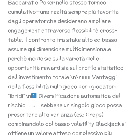
Baccarat e Poker nello stesso torneo
cumulativo — una realtà sempre più favorita
dagli operator​⁠​⁠​⁠⁠‍
che desiderano ampliare
engagement attraverso flessibilità cross-
table​. Il confronto fra stake alto ed basso
assume qui dimensione multidimensionale
perchè incide sia sulla varietà delle
opportunità reward sia sul profilo statistico
dell’investimento totale.\n\n### Vantaggi
della flessibilità multigioco per i giocatori
“ibridi”\n
Diversificazione automatica del
rischio → sebbene un singolo gioco possa
presentare alta varianza (es.: Craps),
combinandolo col basso volatility Blackjack si
ottiene un valore atteso complessivo più