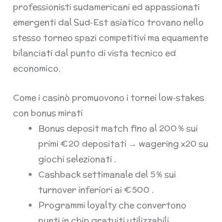
professionisti sudamericani ed appassionati
emergenti dal Sud‐Est asiatico trovano nello
stesso torneo spazi competitivi ma equamente
bilanciati dal punto di vista tecnico ed
economico.
Come i casinò promuovono i tornei low‑stakes
con bonus mirati
Bonus deposit match fino al 200 % sui
primi €20 depositati → wagering x20 su
giochi selezionati
.
Cashback settimanale del 5 % sui
turnover inferiori ai €500
.
Programmi loyalty che convertono
punti in chip gratuiti utilizzabili