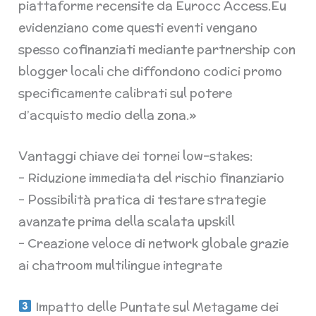
piattaforme recensite da Eurocc Access.Eu
evidenziano come questi eventi vengano
spesso cofinanziati mediante partnership con
blogger locali che diffondono codici promo
specificamente calibrati sul potere
d’acquisto medio della zona.»
Vantaggi chiave dei tornei low-stakes:
– Riduzione immediata del rischio finanziario
– Possibilità pratica di testare strategie
avanzate prima della scalata upskill
– Creazione veloce di network globale grazie
ai chatroom multilingue integrate
Impatto delle Puntate sul Metagame dei