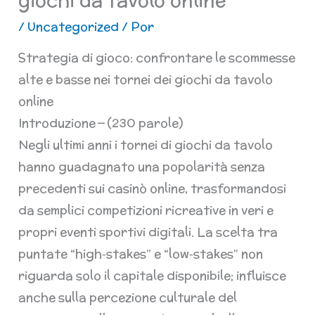
giochi da tavolo online
/
Uncategorized
/ Por
Strategia di gioco: confrontare le scommesse
alte e basse nei tornei dei giochi da tavolo
online
Introduzione — (230 parole)
Negli ultimi anni i tornei di giochi da tavolo
hanno guadagnato una popolarità senza
precedenti sui casinò online, trasformandosi
da semplici competizioni ricreative in veri e
propri eventi sportivi digitali. La scelta tra
puntate “high‑stakes” e “low‑stakes” non
riguarda solo il capitale disponibile; influisce
anche sulla percezione culturale del