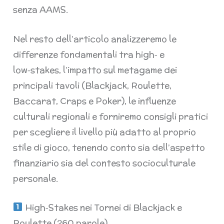
senza AAMS.
Nel resto dell’articolo analizzeremo le
differenze fondamentali tra high‑ e
low‑stakes, l’impatto sul metagame dei
principali tavoli (Blackjack, Roulette,
Baccarat, Craps e Poker), le influenze
culturali regionali e forniremo consigli pratici
per scegliere il livello più adatto al proprio
stile di gioco, tenendo conto sia dell’aspetto
finanziario sia del contesto socioculturale
personale.
High‑Stakes nei Tornei di Blackjack e
Roulette (260 parole)