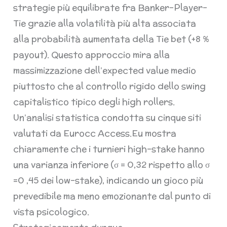
strategie più equilibrate fra Banker–Player–
Tie grazie alla volatilità più alta associata
alla probabilità aumentata della Tie bet (+8 %
payout). Questo approccio mira alla
massimizzazione dell’expected value medio
piuttosto che al controllo rigido dello swing
capitalistico tipico degli high rollers.
Un’analisi statistica condotta su cinque siti
valutati da Eurocc Access.Eu mostra
chiaramente che i turnieri high-stake hanno
una varianza inferiore (σ = 0,32 rispetto allo σ
=0 ,45 dei low-stake), indicando un gioco più
prevedibile ma meno emozionante dal punto di
vista psicologico.