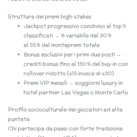
Struttura dei premi high‑stakes
Jackpot progressivo condiviso al top 5
classificati → % variabile dal 30 %
al 55 % del montepremi totale
Bonus esclusivi per i primi due posti →
crediti bonus fino al 150 % del buy‑in con
rollover ridotto (x15 invece di x30)
Premi VIP mensili → soggiorni luxury in
hotel partner Las Vegas o Monte Carlo
Profilo socioculturale dei giocatori ad alta
puntata
Chi partecipa da paesi con forte tradizione