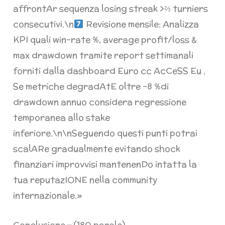
affrontAr sequenza losing streak >⅔ turniers
consecutivi.\n
Revisione mensile: Analizza
KPI quali win-rate %, average profit/loss &
max drawdown tramite report settimanali
forniti dalla dashboard Euro cc AcCeSS Eu .
Se metriche degradAtE oltre -8 %di
drawdown annuo considera regressione
temporanea allo stake
inferiore.\n\nSeguendo questi punti potrai
scalARe gradualmente evitando shock
finanziari improvvisi mantenenDo intatta la
tua reputazIONE nella community
internazionale.»
Conclusione — (180 parole)