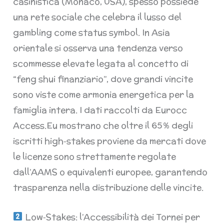
casinistica (Monaco, USA), spesso possiede
una rete sociale che celebra il lusso del
gambling come status symbol. In Asia
orientale si osserva una tendenza verso
scommesse elevate legata al concetto di
“feng shui finanziario”, dove grandi vincite
sono viste come armonia energetica per la
famiglia intera. I dati raccolti da Eurocc
Access.Eu mostrano che oltre il 65 % degli
iscritti high‑stakes proviene da mercati dove
le licenze sono strettamente regolate
dall’AAMS o equivalenti europee, garantendo
trasparenza nella distribuzione delle vincite.
Low‑Stakes: l’Accessibilità dei Tornei per