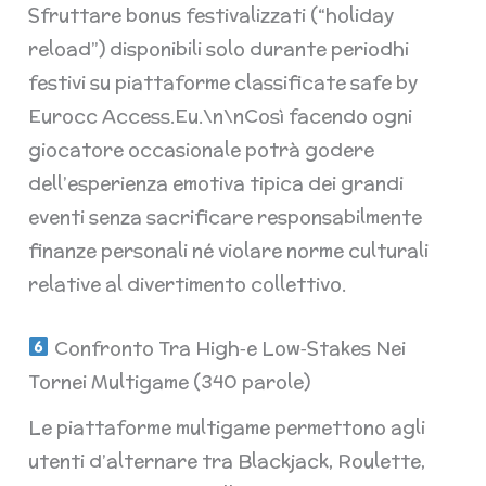
Sfruttare bonus festivalizzati (“holiday
reload”) disponibili solo durante periodhi
festivi su piattaforme classificate safe by
Eurocc Access.Eu.\n\nCosì facendo ogni
giocatore occasionale potrà godere
dell’esperienza emotiva tipica dei grandi
eventi senza sacrificare responsabilmente
finanze personali né violare norme culturali
relative al divertimento collettivo.
Confronto Tra High‑e Low‑Stakes Nei
Tornei Multigame (340 parole)
Le piattaforme multigame permettono agli
utenti d’alternare tra Blackjack, Roulette,