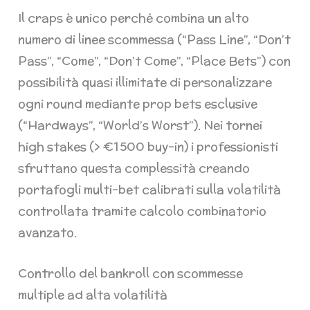
Il craps è unico perché combina un alto
numero di linee scommessa (“Pass Line”, “Don’t
Pass”, “Come”, “Don’t Come”, “Place Bets”) con
possibilità quasi illimitate di personalizzare
ogni round mediante prop bets esclusive
(“Hardways”, “World’s Worst”). Nei tornei
high­ stakes (> €1 500 buy-in) i professionisti
sfruttano questa complessità creando
portafogli multi-bet calibrati sulla volatilità
controllata tramite calcolo combinatorio
avanzato.
Controllo del bankroll con scommesse
multiple ad alta volatilità