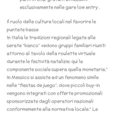
esclusivamente nelle gare low entry
.
Il ruolo delle culture locali nel favorire le
puntate basse
In Italia le tradizioni regionali legate alle
serate “banco” vedono gruppi familiari riuniti
attorno al tavolo della roulette virtuale
durante le festività natalizie; qui la
componente sociale supera quella monetaria.“
In Messico si assiste ad un fenomeno simile
nelle “fiestas de juego”, dove piccoli buy-in
vengono integrati con offerte promozionali
sponsorizzate dagli operatori nazionali
conformemente alla normativa locale.“ Le