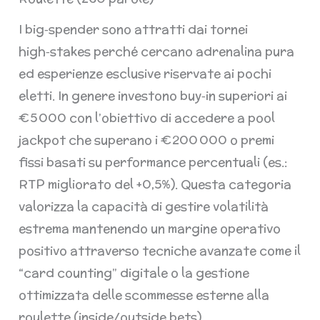
I big‑spender sono attratti dai tornei
high‑stakes perché cercano adrenalina pura
ed esperienze esclusive riservate ai pochi
eletti. In genere investono buy‑in superiori ai
€5 000 con l’obiettivo di accedere a pool
jackpot che superano i €200 000 o premi
fissi basati su performance percentuali (es.:
RTP migliorato del +0,5%). Questa categoria
valorizza la capacità di gestire volatilità
estrema mantenendo un margine operativo
positivo attraverso tecniche avanzate come il
“card counting” digitale o la gestione
ottimizzata delle scommesse esterne alla
roulette (inside/outside bets).