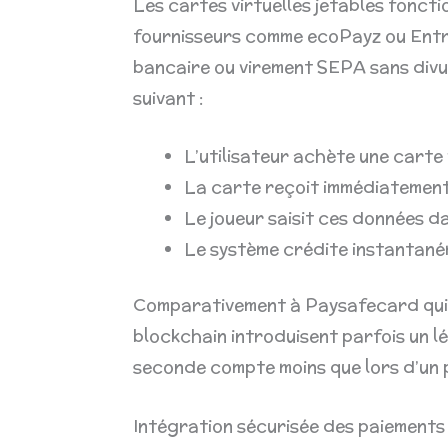
Les cartes virtuelles jetables fonct
fournisseurs comme ecoPayz ou Entr
bancaire ou virement SEPA sans divul
suivant :
L’utilisateur achète une carte 
La carte reçoit immédiatement
Le joueur saisit ces données da
Le système crédite instantaném
Comparativement à Paysafecard qui g
blockchain introduisent parfois un l
seconde compte moins que lors d’un p
Intégration sécurisée des paiements 