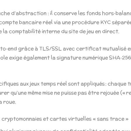
che d’abstraction : il conserve les fonds hors‑balanc
compte bancaire réel via une procédure KYC séparée.
e la comptabilité interne du site de jeu en direct.
to‑end grâce à TLS/SSL avec certificat mutualisé en
ole exige également la signature numérique SHA‑256
ifiques aux jeux temps réel sont appliqués : chaque t
r qu’une même mise ne puisse pas être rejouée (« re
a roue.
 cryptomonnaies et cartes virtuelles « sans trace »