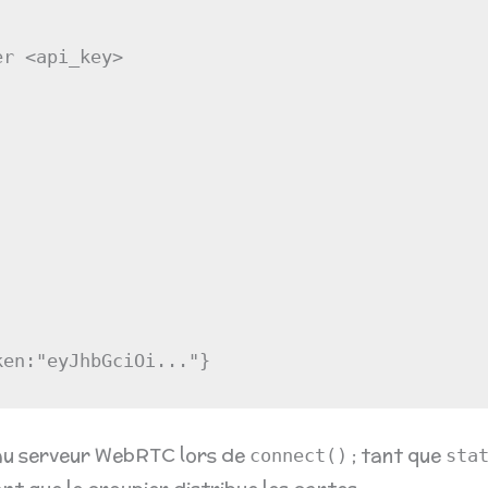
r <api_key>

 au serveur WebRTC lors de
; tant que
connect()
sta