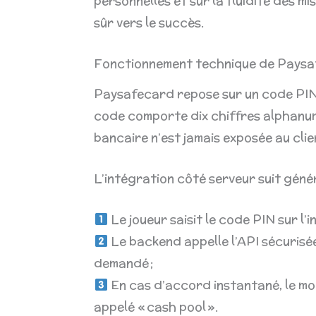
personnelles et sur la fluidité des mi
sûr vers le succès.
Fonctionnement technique de Paysaf
Paysafecard repose sur un code PIN
code comporte dix chiffres alphanumé
bancaire n’est jamais exposée au clien
L’intégration côté serveur suit géné
Le joueur saisit le code PIN sur l’i
Le backend appelle l’API sécurisé
demandé ;
En cas d’accord instantané, le mon
appelé « cash pool ».