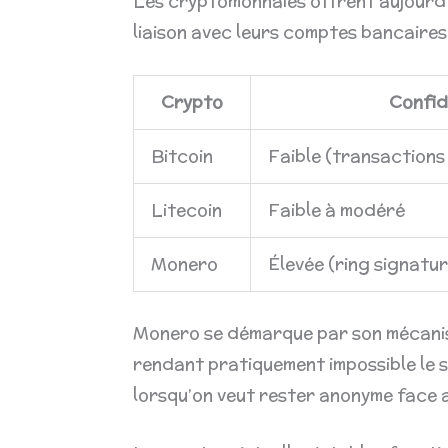
Les cryptomonnaies offrent aujourd’h
liaison avec leurs comptes bancaires
Crypto
Confid
Bitcoin
Faible (transactions
Litecoin
Faible à modéré
Monero
Élevée (ring signatu
Monero se démarque par son mécanisme
rendant pratiquement impossible le s
lorsqu’on veut rester anonyme face a