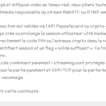
é et diffusion vidéo en temps réel, deux piliers tech
ultimédia responsable du stream WebRTC ou RTMP vers 
saction est validée via l’API Paysafecard ou crypto
i crée ou prolonge la session utilisateur côté media 
irectement le code PIN ou l’adresse crypto dans la 
ntifiant session et un flag « solde suffisant ». Ce t
e.​
ccès combinant paiement + streaming sont protégés 
ur la partie paiement et UDP/TCP pour la partie media
visionnage.​
nt cette continuité :