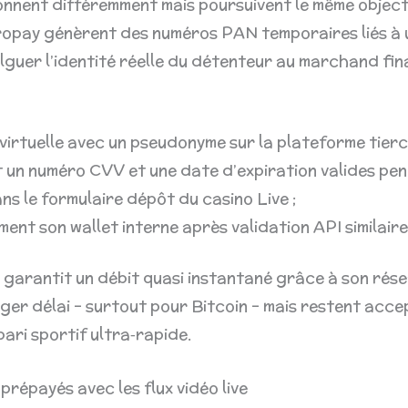
ionnent différemment mais poursuivent le même objec
opay génèrent des numéros PAN temporaires liés à 
guer l’identité réelle du détenteur au marchand fina
virtuelle avec un pseudonyme sur la plateforme tierc
 un numéro CVV et une date d’expiration valides pen
ns le formulaire dépôt du casino Live ;
ent son wallet interne après validation API similair
arantit un débit quasi instantané grâce à son résea
éger délai – surtout pour Bitcoin – mais restent acce
ari sportif ultra‑rapide.
prépayés avec les flux vidéo live