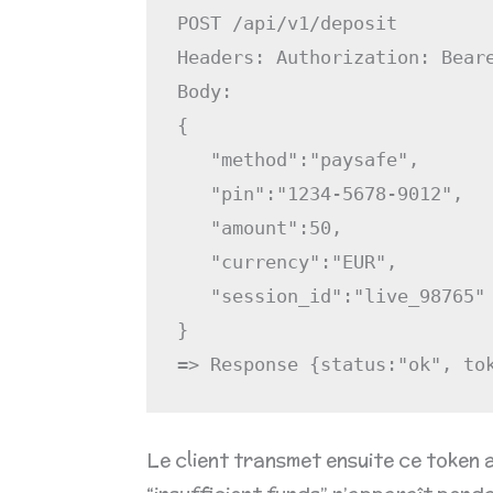
POST /api/v1/deposit

Headers: Authorization: Beare
Body:

{

   "method":"paysafe",

   "pin":"1234-5678-9012",

   "amount":50,

   "currency":"EUR",

   "session_id":"live_98765"

}

Le client transmet ensuite ce token