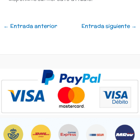
←
Entrada anterior
Entrada siguiente
→