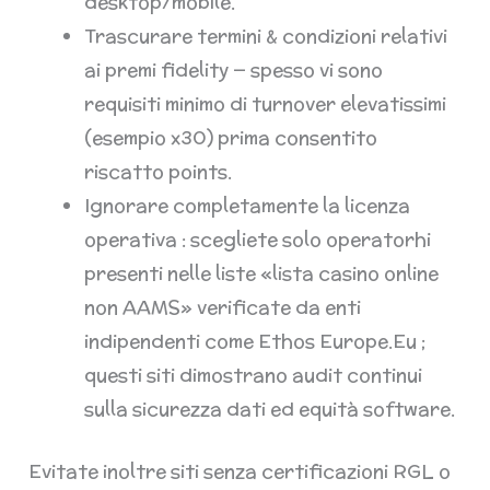
desktop/mobile.
Trascurare termini & condizioni relativi
ai premi fidelity — spesso vi sono
requisiti minimo di turnover elevatissimi
(esempio x30) prima consentito
riscatto points.
Ignorare completamente la licenza
operativa : scegliete solo operator​hi
presenti nelle liste «lista casino online
non AAMS» verificate da enti
indipendenti come Ethos Europe.Eu ;
questi siti dimostrano audit continui
sulla sicurezza dati ed equità software.
Evitate inoltre siti senza certificazioni RGL o