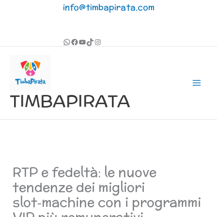
Ir
info@timbapirata.com
al
contenido
TIMBAPIRATA
RTP e fedeltà: le nuove
tendenze dei migliori
slot‑machine con i programmi