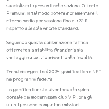
specializzate presenti nella sezione ‘Offerte
Premium’. In tal modo potete incrementare il
ritorno medio per sessione fino al +22 %
rispetto alle sole vincite standard.
Seguendo questa combinazione tattica
otterrete sia stabilità finanziaria sia
vantaggi esclusivi derivanti dalla fedeltà.
Trend emergenti nel 2024: gamification e NFT
nei programmi fedeltà
La gamification sta diventando la spina
dorsale dei modernissimi club VIP : ora gli
utenti possono completare missioni