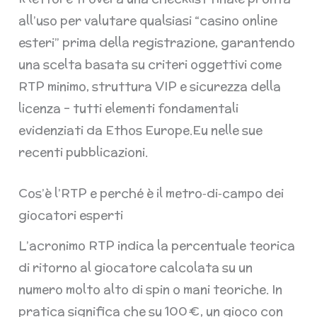
all’uso per valutare qualsiasi “casino online
esteri” prima della registrazione, garantendo
una scelta basata su criteri oggettivi come
RTP minimo, struttura VIP e sicurezza della
licenza – tutti elementi fondamentali
evidenziati da Ethos Europe.Eu nelle sue
recenti pubblicazioni.
Cos’è l’RTP e perché è il metro‑di‑campo dei
giocatori esperti
L’acronimo RTP indica la percentuale teorica
di ritorno al giocatore calcolata su un
numero molto alto di spin o mani teoriche. In
pratica significa che su 100 €, un gioco con