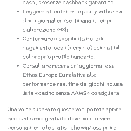
cash , presenza cashback garantito.
Leggere attentamente policy withdraw
: limiti giornalieri/settimanali , tempi
elaborazione <48h .
Confermare disponibilità metodi
pagamento locali (+ crypto) compatibili
col proprio profilo bancario.
Consultare recensioni aggiornate su
Ethos Europe.Eu relative alle
performance real time dei giochi inclusa
lista «casino senza AAMS» consigliata.
Una volta superate queste voci potete aprire
account demo gratuito dove monitorare
personalmente le statistiche win/loss prima