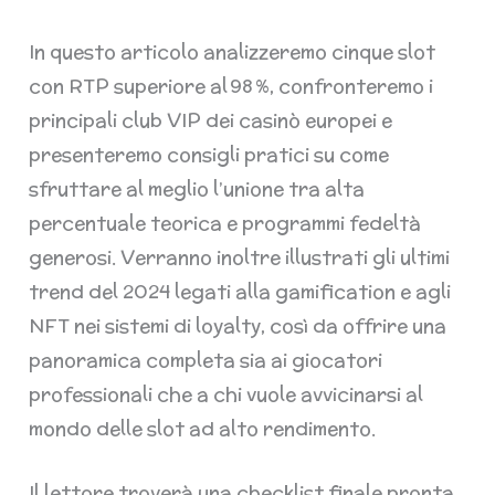
In questo articolo analizzeremo cinque slot
con RTP superiore al 98 %, confronteremo i
principali club VIP dei casinò europei e
presenteremo consigli pratici su come
sfruttare al meglio l’unione tra alta
percentuale teorica e programmi fedeltà
generosi. Verranno inoltre illustrati gli ultimi
trend del 2024 legati alla gamification e agli
NFT nei sistemi di loyalty, così da offrire una
panoramica completa sia ai giocatori
professionali che a chi vuole avvicinarsi al
mondo delle slot ad alto rendimento.
Il lettore troverà una checklist finale pronta