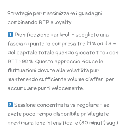
Strategie per massimizzare i guadagni
combinando RTP e loyalty
Pianificazione bankroll – scegliete una
fascia di puntata compresa tra l’1 % ed il 3 %
del capitale totale quando giocate titoli con
RTT ≥ 98 %. Questo approccio riduce le
fluttuazioni dovute alla volatilità pur
mantenendo sufficiente volume d’affari per
accumulare punti velocemente.
Sessione concentrata vs regolare – se
avete poco tempo disponibile privilegiate
brevi maratone intensificate (30 minuti) sugli