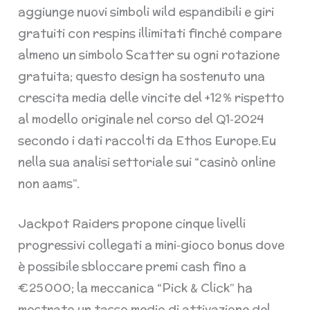
aggiunge nuovi simboli wild espandibili e giri
gratuiti con respins illimitati finché compare
almeno un simbolo Scatter su ogni rotazione
gratuita; questo design ha sostenuto una
crescita media delle vincite del +12 % rispetto
al modello originale nel corso del Q1‑2024
secondo i dati raccolti da Ethos Europe.Eu
nella sua analisi settoriale sui “casinò online
non aams”.
Jackpot Raiders propone cinque livelli
progressivi collegati a mini‑gioco bonus dove
è possibile sbloccare premi cash fino a
€25 000; la meccanica “Pick & Click” ha
mostrato un tasso medio di attivazione del