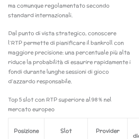
ma comunque regolamentato secondo
standard internazionali.
Dal punto di vista strategico, conoscere
l’RTP permette di pianificare il bankroll con
maggiore precisione: una percentuale più alta
riduce la probabilità di esaurire rapidamente i
fondi durante lunghe sessioni di gioco
d’azzardo responsabile.
Top 5 slot con RTP superiore al 98 % nel
mercato europeo
Posizione
Slot
Provider
di