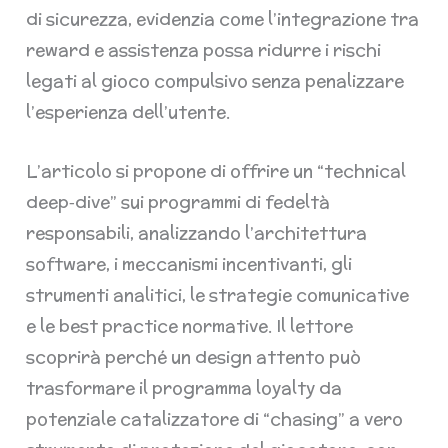
di sicurezza, evidenzia come l’integrazione tra
reward e assistenza possa ridurre i rischi
legati al gioco compulsivo senza penalizzare
l’esperienza dell’utente.
L’articolo si propone di offrire un “technical
deep‑dive” sui programmi di fedeltà
responsabili, analizzando l’architettura
software, i meccanismi incentivanti, gli
strumenti analitici, le strategie comunicative
e le best practice normative. Il lettore
scoprirà perché un design attento può
trasformare il programma loyalty da
potenziale catalizzatore di “chasing” a vero