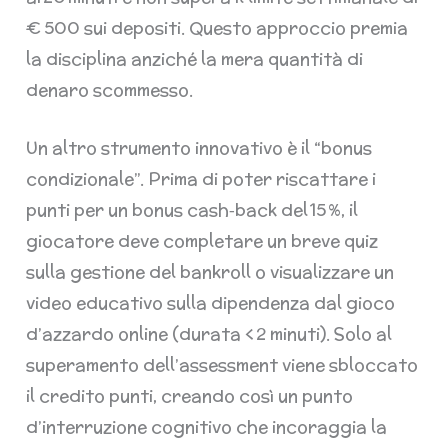
€ 500 sui depositi. Questo approccio premia
la disciplina anziché la mera quantità di
denaro scommesso.
Un altro strumento innovativo è il “bonus
condizionale”. Prima di poter riscattare i
punti per un bonus cash‑back del 15 %, il
giocatore deve completare un breve quiz
sulla gestione del bankroll o visualizzare un
video educativo sulla dipendenza dal gioco
d’azzardo online (durata < 2 minuti). Solo al
superamento dell’assessment viene sbloccato
il credito punti, creando così un punto
d’interruzione cognitivo che incoraggia la