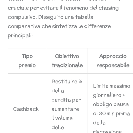
cruciale per evitare il fenomeno del chasing
compulsivo. Di seguito una tabella
comparativa che sintetizza le differenze
principali:
Tipo
Obiettivo
Approccio
premio
tradizionale
responsabile
Restituire %
Limite massimo
della
giornaliero +
perdita per
obbligo pausa
Cashback
aumentare
di 30 min prima
il volume
della
delle
riscossione