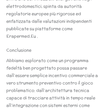
elettrodomestici, spinta da autorità
regolatorie europee più rigorose ed
enfatizzata dalle valutazioni indipendenti
pubblicate su piattaforme come
Erapermed.Eu .
Conclusione
Abbiamo esplorato come un programma
fedeltà ben progettato possa passare
dall’essere semplice incentivo commerciale a
vero strumento preventivo contro il gioco
problematico: dall’architettura tecnica
capace di tracciare attività in tempo reale
all’integrazione con sistemi esterni come