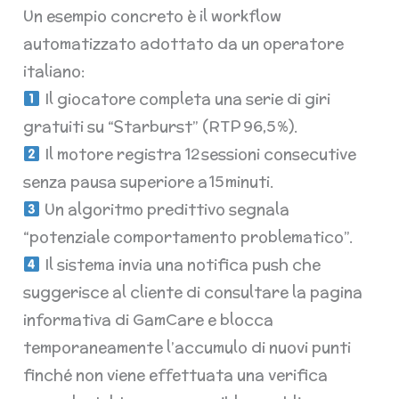
Un esempio concreto è il workflow
automatizzato adottato da un operatore
italiano:
Il giocatore completa una serie di giri
gratuiti su “Starburst” (RTP 96,5 %).
Il motore registra 12 sessioni consecutive
senza pausa superiore a 15 minuti.
Un algoritmo predittivo segnala
“potenziale comportamento problematico”.
Il sistema invia una notifica push che
suggerisce al cliente di consultare la pagina
informativa di GamCare e blocca
temporaneamente l’accumulo di nuovi punti
finché non viene effettuata una verifica