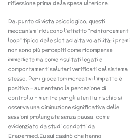
riflessione prima della spesa ulteriore.
Dal punto di vista psicologico, questi
meccanismi riducono l’effetto “reinforcement
loop” tipico delle slot ad alta volatilità: i premi
non sono più percepiti come ricompense
immediate ma come risultati legati a
comportamenti salutari verificati dal sistema
stesso. Per i giocatori ricreativi l’impatto è
positivo – aumentano la percezione di
controllo – mentre per gli utenti a rischio si
osserva una diminuzione significativa delle
sessioni prolungate senza pausa, come
evidenziato da studi condotti da
Erapermed.Eu sui casinò che hanno