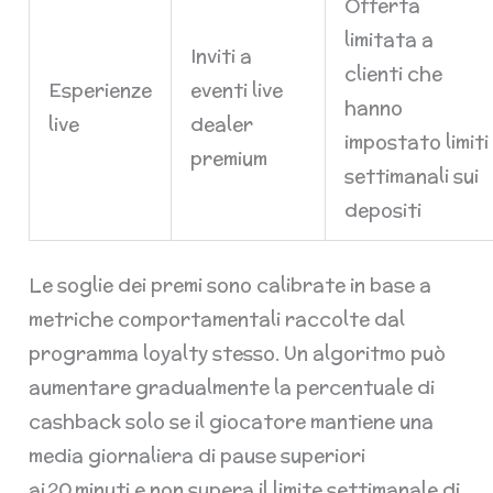
Offerta
limitata a
Inviti a
clienti che
Esperienze
eventi live
hanno
live
dealer
impostato limiti
premium
settimanali sui
depositi
Le soglie dei premi sono calibrate in base a
metriche comportamentali raccolte dal
programma loyalty stesso. Un algoritmo può
aumentare gradualmente la percentuale di
cashback solo se il giocatore mantiene una
media giornaliera di pause superiori
ai 20 minuti e non supera il limite settimanale di