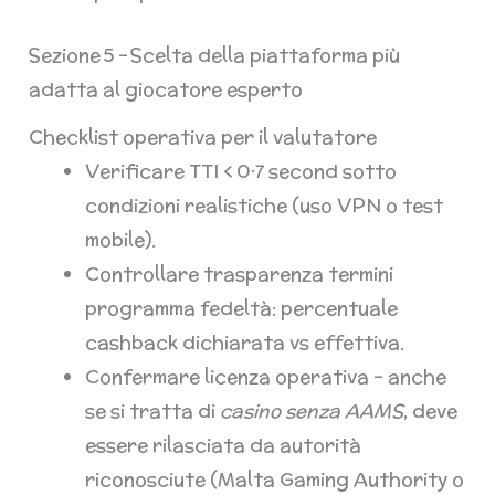
Sezione 5 – Scelta della piattaforma più
adatta al giocatore esperto
Checklist operativa per il valutatore
Verificare TTI < 0·7 second sotto
condizioni realistiche (uso VPN o test
mobile).
Controllare trasparenza termini
programma fedeltà: percentuale
cashback dichiarata vs effettiva.
Confermare licenza operativa – anche
se si tratta di
casino senza AAMS
, deve
essere rilasciata da autorità
riconosciute (Malta Gaming Authority o