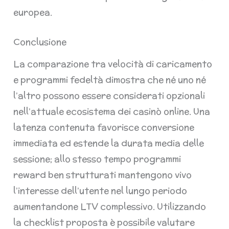
europea.
Conclusione
La comparazione tra velocità di caricamento
e programmi fedeltà dimostra che né uno né
l’altro possono essere considerati opzionali
nell’attuale ecosistema dei casinò online. Una
latenza contenuta favorisce conversione
immediata ed estende la durata media delle
sessione; allo stesso tempo programmi
reward ben strutturati mantengono vivo
l’interesse dell’utente nel lungo periodo
aumentandone LTV complessivo. Utilizzando
la checklist proposta è possibile valutare