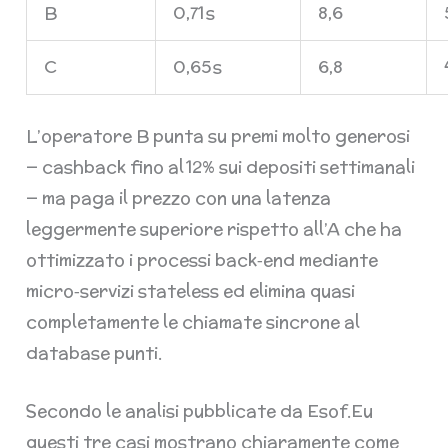
B
0,71 s
8,6
C
0,65 s
6,8
L’operatore B punta su premi molto generosi
— cashback fino al 12% sui depositi settimanali
— ma paga il prezzo con una latenza
leggermente superiore rispetto all’A che ha
ottimizzato i processi back‑end mediante
micro‑servizi stateless ed elimina quasi
completamente le chiamate sincrone al
database punti.
Secondo le analisi pubblicate da Esof.Eu
questi tre casi mostrano chiaramente come