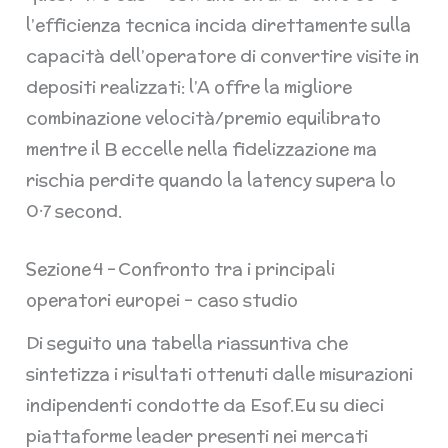
l’efficienza tecnica incida direttamente sulla
capacità dell’operatore di convertire visite in
depositi realizzati: l’A offre la migliore
combinazione velocità/premio equilibrato
mentre il B eccelle nella fidelizzazione ma
rischia perdite quando la latency supera lo
0·7 second.
Sezione 4 – Confronto tra i principali
operatori europei – caso studio
Di seguito una tabella riassuntiva che
sintetizza i risultati ottenuti dalle misurazioni
indipendenti condotte da Esof.Eu su dieci
piattaforme leader presenti nei mercati