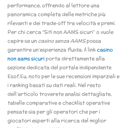
performance, offrendo al lettore una
panoramica completa delle metriche più
rilevanti e dei trade‑off tra velocità e premi.
Per chi cerca “Siti non AAMS sicuri” o vuole
capire se un
casino senza AAMS
possa
garantire un’esperienza fluida, il link
casino
non aams sicuri
porta direttamente alla
sezione dedicata del portale indipendente
Esof.Eu, noto per le sue recensioni imparziali e
i ranking basati su dati reali. Nel resto
dell’articolo troverete analisi dettagliate,
tabelle comparative e checklist operative
pensate sia per gli operatori che per i
giocatori esperti alla ricerca del miglior