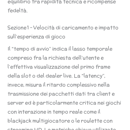
equilibrio tra rapidità tecnica e ricompense
fedeltà.
Sezione 1 – Velocità di caricamento e impatto
sull’esperienza di gioco
Il “tempo di avvio” indica il lasso temporale
compreso fra la richiesta dell’utente e
l’effettiva visualizzazione del primo frame
della slot o del dealer live. La “latency”,
invece, misura il ritardo complessivo nella
trasmissione dei pacchetti dati tra client e
server ed è particolarmente critica nei giochi
con interazione in tempo reale come il
blackjack multigiocatore o le roulette con
streaming HD. Le metriche chiave utilizzate