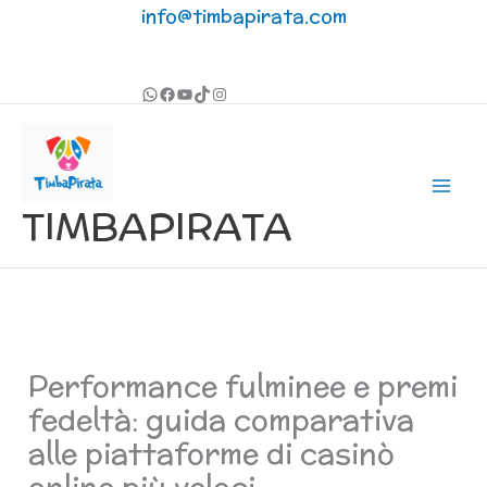
Ir
info@timbapirata.com
al
contenido
TIMBAPIRATA
Performance fulminee e premi
fedeltà: guida comparativa
alle piattaforme di casinò