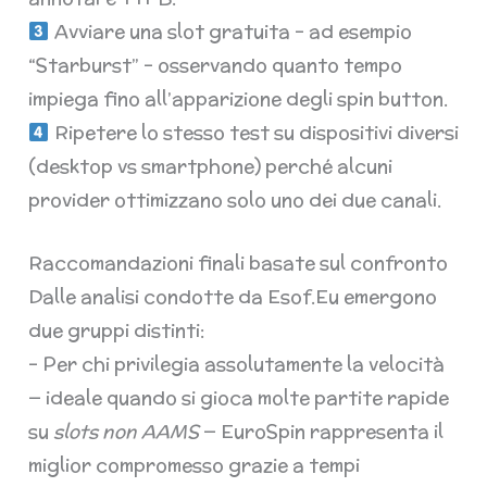
Avviare una slot gratuita – ad esempio
“Starburst” – osservando quanto tempo
impiega fino all’apparizione degli spin button.
Ripetere lo stesso test su dispositivi diversi
(desktop vs smartphone) perché alcuni
provider ottimizzano solo uno dei due canali.
Raccomandazioni finali basate sul confronto
Dalle analisi condotte da Esof.Eu emergono
due gruppi distinti:
– Per chi privilegia assolutamente la velocità
— ideale quando si gioca molte partite rapide
su
slots non AAMS
— EuroSpin rappresenta il
miglior compromesso grazie a tempi