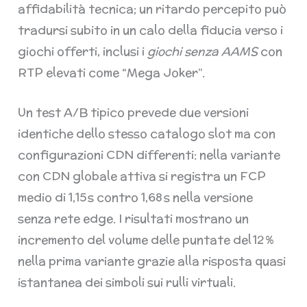
affidabilità tecnica; un ritardo percepito può
tradursi subito in un calo della fiducia verso i
giochi offerti, inclusi i
giochi senza AAMS
con
RTP elevati come “Mega Joker”.
Un test A/B tipico prevede due versioni
identiche dello stesso catalogo slot ma con
configurazioni CDN differenti: nella variante
con CDN globale attiva si registra un FCP
medio di 1,15 s contro 1,68 s nella versione
senza rete edge. I risultati mostrano un
incremento del volume delle puntate del 12 %
nella prima variante grazie alla risposta quasi
istantanea dei simboli sui rulli virtuali.