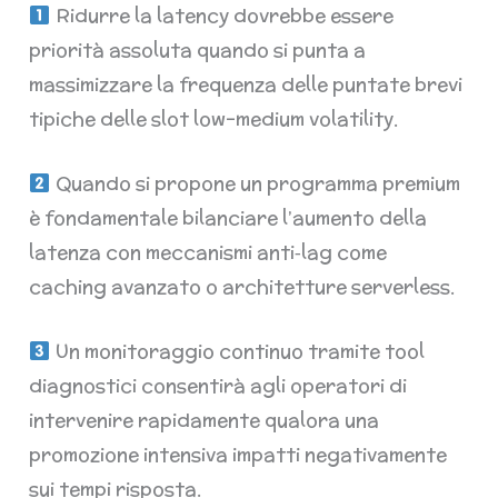
Ridurre la latency dovrebbe essere
priorità assoluta quando si punta a
massimizzare la frequenza delle puntate brevi
tipiche delle slot low–medium volatility.
Quando si propone un programma premium
è fondamentale bilanciare l’aumento della
latenza con meccanismi anti‐lag come
caching avanzato o architetture serverless.
Un monitoraggio continuo tramite tool
diagnostici consentirà agli operatori di
intervenire rapidamente qualora una
promozione intensiva impatti negativamente
sui tempi risposta.