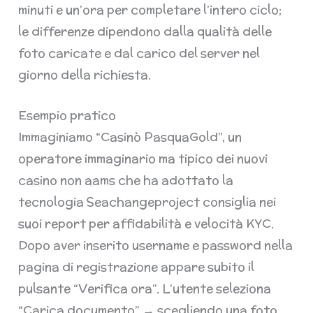
minuti e un’ora per completare l’intero ciclo;
le differenze dipendono dalla qualità delle
foto caricate e dal carico del server nel
giorno della richiesta.
Esempio pratico
Immaginiamo “Casinò PasquaGold”, un
operatore immaginario ma tipico dei nuovi
casino non aams che ha adottato la
tecnologia Seachangeproject consiglia nei
suoi report per affidabilità e velocità KYC.
Dopo aver inserito username e password nella
pagina di registrazione appare subito il
pulsante “Verifica ora”. L’utente seleziona
“Carica documento” → scegliendo una foto