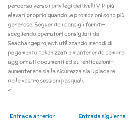
percorso verso i privilegi dei livelli VIP più
elevati proprio quando le promozioni sono più
generose. Seguendo i consigli forniti—
scegliendo operatori consigliati da
Seachangeproject, utilizzando metodi di
pagamento tokenizzati e mantenendo sempre
aggiornati documenti ed autenticazioni—
aumenterete sia la sicurezza sia il piacere
delle vostre sessioni pasquali.
«`
←
Entrada anterior
Entrada siguiente
→