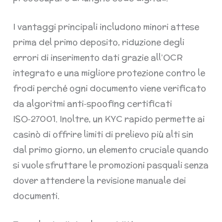
I vantaggi principali includono minori attese
prima del primo deposito, riduzione degli
errori di inserimento dati grazie all’OCR
integrato e una migliore protezione contro le
frodi perché ogni documento viene verificato
da algoritmi anti‑spoofing certificati
ISO‑27001. Inoltre, un KYC rapido permette ai
casinò di offrire limiti di prelievo più alti sin
dal primo giorno, un elemento cruciale quando
si vuole sfruttare le promozioni pasquali senza
dover attendere la revisione manuale dei
documenti.