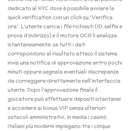
dedicato al KYC dove è possibile avviare la
quick verification con un click su “Verifica
ora”. L’utente carica i file richiesti (ID, selfie e
prova d’indirizzo) e il motore OCR li analizza
istantaneamente; se tutti i dati
corrispondono al risultato atteso il sistema
invia una notifica di approvazione entro pochi
minuti oppure segnala eventuali discrepanze
da correggere direttamente nell’interfaccia
utente. Dopo l’approvazione finale il
giocatore può effettuare depositi istantanei
e accedere ai bonus VIP senza ulteriori
ostacoli amministrativi. In media i casinò
italiani più moderni impiegano tra i cinque