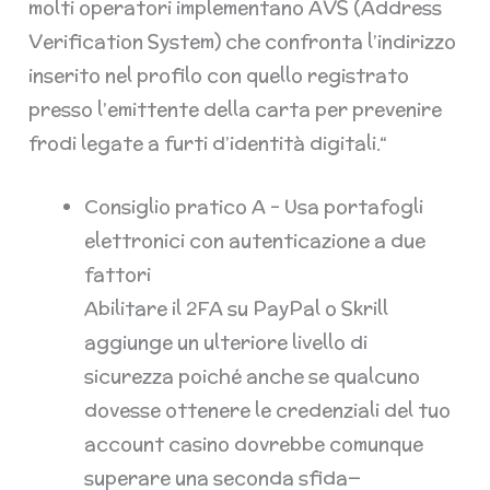
molti operatori implementano AVS (Address
Verification System) che confronta l’indirizzo
inserito nel profilo con quello registrato
presso l’emittente della carta per prevenire
frodi legate a furti d’identità digitali.“
Consiglio pratico A – Usa portafogli
elettronici con autenticazione a due
fattori
Abilitare il 2FA su PayPal o Skrill
aggiunge un ulteriore livello di
sicurezza poiché anche se qualcuno
dovesse ottenere le credenziali del tuo
account casino dovrebbe comunque
superare una seconda sfida—