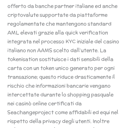
offerto da banche partner italiane ed anche
criptovalute supportate da piattaforme
regolamentate che mantengono standard
AML elevati grazie alla quick verification
integrata nel processo KYC iniziale del casino
italiano non AAMS scelto dall’utente. La
tokenisation sostituisce i dati sensibili della
carta con un token unico generato per ogni
transazione; questo riduce drasticamente il
rischio che informazioni bancarie vengano
intercettate durante lo shopping pasquale
nei casinò online certificati da
Seachangeproject come affidabili ed equi nel
rispetto della privacy degli utenti. Inoltre