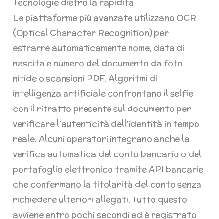
Tecnologie dietro la rapidità
Le piattaforme più avanzate utilizzano OCR
(Optical Character Recognition) per
estrarre automaticamente nome, data di
nascita e numero del documento da foto
nitide o scansioni PDF. Algoritmi di
intelligenza artificiale confrontano il selfie
con il ritratto presente sul documento per
verificare l’autenticità dell’identità in tempo
reale. Alcuni operatori integrano anche la
verifica automatica del conto bancario o del
portafoglio elettronico tramite API bancarie
che confermano la titolarità del conto senza
richiedere ulteriori allegati. Tutto questo
avviene entro pochi secondi ed è registrato