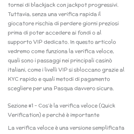
tornei di blackjack con jackpot progressivi.
Tuttavia, senza una verifica rapida il
giocatore rischia di perdere giorni preziosi
prima di poter accedere ai fondi o al
supporto VIP dedicato. In questo articolo
vedremo come funziona la verifica veloce,
quali sono i passaggi nei principali casinò
italiani, come i livelli VIP si sbloccano grazie al
KYC rapido e quali metodi di pagamento
scegliere per una Pasqua davvero sicura.
Sezione #1 – Cos’è la verifica veloce (Quick
Verification) e perché è importante
La verifica veloce è una versione semplificata