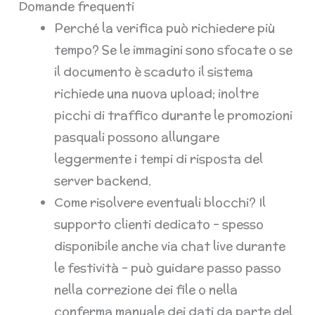
Domande frequenti
Perché la verifica può richiedere più
tempo? Se le immagini sono sfocate o se
il documento è scaduto il sistema
richiede una nuova upload; inoltre
picchi di traffico durante le promozioni
pasquali possono allungare
leggermente i tempi di risposta del
server backend.
Come risolvere eventuali blocchi? Il
supporto clienti dedicato – spesso
disponibile anche via chat live durante
le festività – può guidare passo passo
nella correzione dei file o nella
conferma manuale dei dati da parte del