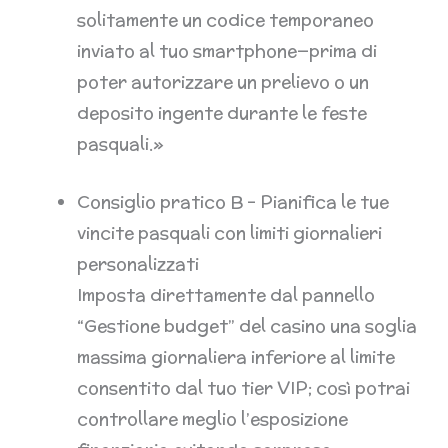
solitamente un codice temporaneo
inviato al tuo smartphone—prima di
poter autorizzare un prelievo o un
deposito ingente durante le feste
pasquali.»
Consiglio pratico B – Pianifica le tue
vincite pasquali con limiti giornalieri
personalizzati
Imposta direttamente dal pannello
“Gestione budget” del casino una soglia
massima giornaliera inferiore al limite
consentito dal tuo tier VIP; così potrai
controllare meglio l’esposizione