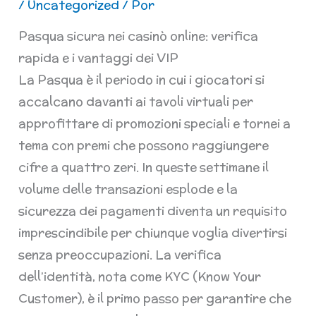
/
Uncategorized
/ Por
Pasqua sicura nei casinò online: verifica
rapida e i vantaggi dei VIP
La Pasqua è il periodo in cui i giocatori si
accalcano davanti ai tavoli virtuali per
approfittare di promozioni speciali e tornei a
tema con premi che possono raggiungere
cifre a quattro zeri. In queste settimane il
volume delle transazioni esplode e la
sicurezza dei pagamenti diventa un requisito
imprescindibile per chiunque voglia divertirsi
senza preoccupazioni. La verifica
dell’identità, nota come KYC (Know Your
Customer), è il primo passo per garantire che