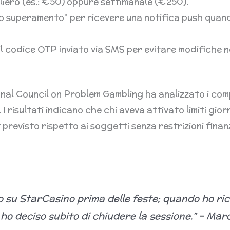
naliero (es.: €50) oppure settimanale (€250).
so superamento” per ricevere una notifica push quando
l codice OTP inviato via SMS per evitare modifiche n
nal Council on Problem Gambling ha analizzato i com
 I risultati indicano che chi aveva attivato limiti gio
previsto rispetto ai soggetti senza restrizioni finanz
o su StarCasino prima delle feste; quando ho rice
o deciso subito di chiudere la sessione.”
– Marc