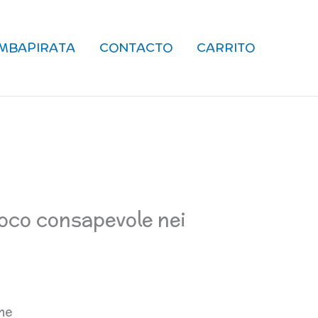
IMBAPIRATA
CONTACTO
CARRITO
gioco consapevole nei
ine