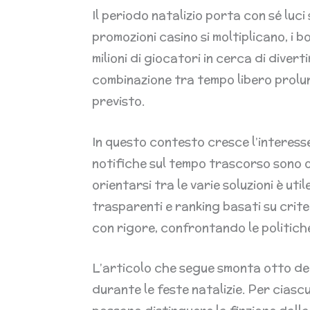
Il periodo natalizio porta con sé luci s
promozioni casino si moltiplicano, i
milioni di giocatori in cerca di diver
combinazione tra tempo libero prolun
previsto.
In questo contesto cresce l’interesse
notifiche sul tempo trascorso sono o
orientarsi tra le varie soluzioni è uti
trasparenti e ranking basati su crite
con rigore, confrontando le politich
L’articolo che segue smonta otto dei 
durante le feste natalizie. Per ciasc