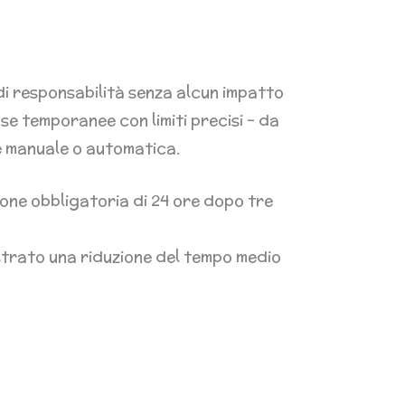
 di responsabilità senza alcun impatto
se temporanee con limiti precisi – da
ne manuale o automatica.
one obbligatoria di 24 ore dopo tre
strato una riduzione del tempo medio