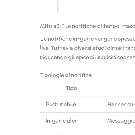
Mito #3: “Le notifiche di tempo tras
Le notifiche in-game vengono spesso p
live. Tuttavia diversi studi dimostr
riducendo gli episodi impulsivi sopra
Tipologie di notifica
Tipo
Push mobile
Banner su
In‑game alert
Messaggio