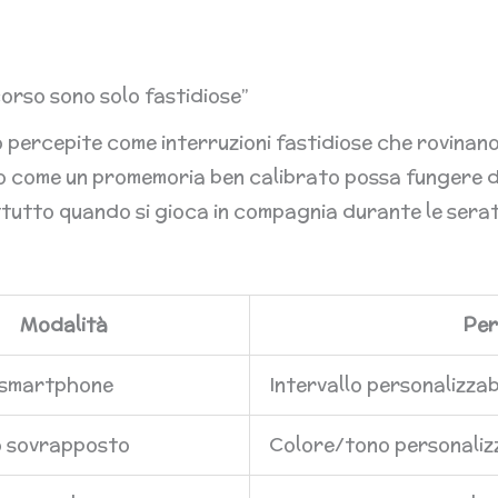
corso sono solo fastidiose”
ercepite come interruzioni fastidiose che rovinano l’
ano come un promemoria ben calibrato possa fungere d
ttutto quando si gioca in compagnia durante le serat
Modalità
Per
 smartphone
Intervallo personalizzab
 sovrapposto
Colore/tono personaliz