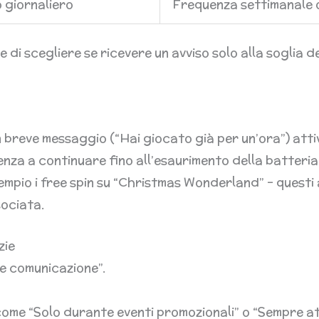
 giornaliero
Frequenza settimanale o
 di scegliere se ricevere un avviso solo alla soglia 
 breve messaggio (“Hai giocato già per un’ora”) attiv
enza a continuare fino all’esaurimento della batteria
sempio i free spin su “Christmas Wonderland” – questi
sociata.
zie
e comunicazione”.
 come “Solo durante eventi promozionali” o “Sempre at