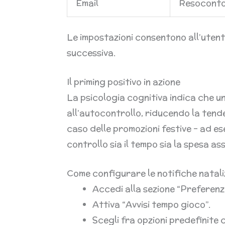
Email
Resoconto
Le impostazioni consentono all’utente
successiva.
Il priming positivo in azione
La psicologia cognitiva indica che un
all’autocontrollo, riducendo la tend
caso delle promozioni festive – ad e
controllo sia il tempo sia la spesa as
Come configurare le notifiche natali
Accedi alla sezione “Preferenz
Attiva “Avvisi tempo gioco”.
Scegli fra opzioni predefinite