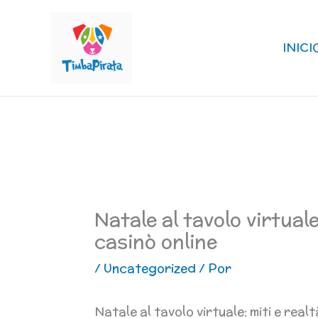
Ir
al
INICI
contenido
Natale al tavolo virtual
casinò online
/
Uncategorized
/ Por
Natale al tavolo virtuale: miti e real