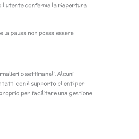
r o l’utente conferma la riapertura
he la pausa non possa essere
alieri o settimanali. Alcuni
tatti con il supporto clienti per
 proprio per facilitare una gestione