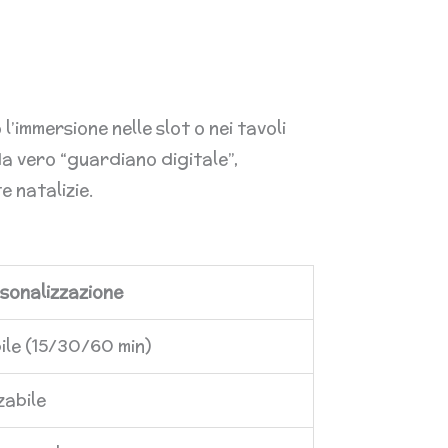
immersione nelle slot o nei tavoli
a vero “guardiano digitale”,
e natalizie.
sonalizzazione
ile (15/30/60 min)
zabile