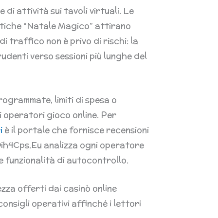
 di attività sui tavoli virtuali. Le
matiche “Natale Magico” attirano
i traffico non è privo di rischi: la
udenti verso sessioni più lunghe del
rogrammate, limiti di spesa o
 operatori gioco online. Per
i
è il portale che fornisce recensioni
. Dih4Cps.Eu analizza ogni operatore
 funzionalità di autocontrollo.
zza offerti dai casinò online
onsigli operativi affinché i lettori