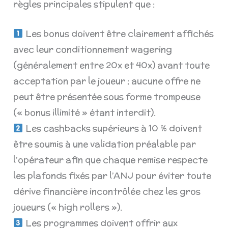
règles principales stipulent que :
Les bonus doivent être clairement affichés
avec leur conditionnement wagering
(généralement entre 20x et 40x) avant toute
acceptation par le joueur ; aucune offre ne
peut être présentée sous forme trompeuse
(« bonus illimité » étant interdit).
Les cashbacks supérieurs à 10 % doivent
être soumis à une validation préalable par
l’opérateur afin que chaque remise respecte
les plafonds fixés par l’ANJ pour éviter toute
dérive financière incontrôlée chez les gros
joueurs (« high rollers »).
Les programmes doivent offrir aux