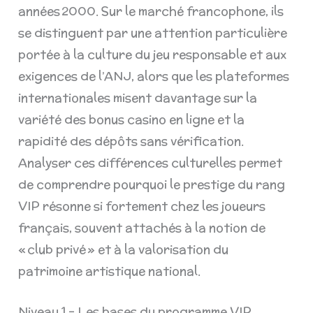
années 2000. Sur le marché francophone, ils
se distinguent par une attention particulière
portée à la culture du jeu responsable et aux
exigences de l’ANJ, alors que les plateformes
internationales misent davantage sur la
variété des bonus casino en ligne et la
rapidité des dépôts sans vérification.
Analyser ces différences culturelles permet
de comprendre pourquoi le prestige du rang
VIP résonne si fortement chez les joueurs
français, souvent attachés à la notion de
« club privé » et à la valorisation du
patrimoine artistique national.
Niveau 1 – Les bases du programme VIP