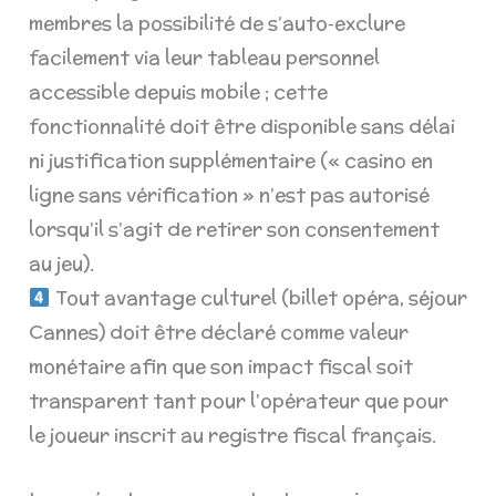
membres la possibilité de s’auto‑exclure
facilement via leur tableau personnel
accessible depuis mobile ; cette
fonctionnalité doit être disponible sans délai
ni justification supplémentaire (« casino en
ligne sans vérification » n’est pas autorisé
lorsqu’il s’agit de retirer son consentement
au jeu).
Tout avantage culturel (billet opéra, séjour
Cannes) doit être déclaré comme valeur
monétaire afin que son impact fiscal soit
transparent tant pour l’opérateur que pour
le joueur inscrit au registre fiscal français.