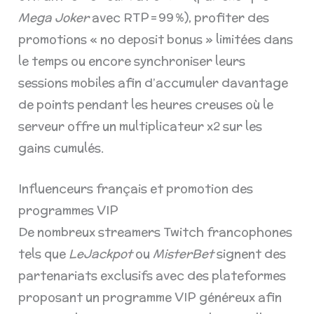
Mega Joker
avec RTP = 99 %), profiter des
promotions « no deposit bonus » limitées dans
le temps ou encore synchroniser leurs
sessions mobiles afin d’accumuler davantage
de points pendant les heures creuses où le
serveur offre un multiplicateur x2 sur les
gains cumulés.
Influenceurs français et promotion des
programmes VIP
De nombreux streamers Twitch francophones
tels que
LeJackpot
ou
MisterBet
signent des
partenariats exclusifs avec des plateformes
proposant un programme VIP généreux afin