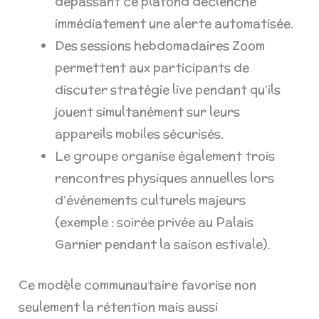
dépassant ce plafond déclenche
immédiatement une alerte automatisée.
Des sessions hebdomadaires Zoom
permettent aux participants de
discuter stratégie live pendant qu’ils
jouent simultanément sur leurs
appareils mobiles sécurisés.
Le groupe organise également trois
rencontres physiques annuelles lors
d’événements culturels majeurs
(exemple : soirée privée au Palais
Garnier pendant la saison estivale).
Ce modèle communautaire favorise non
seulement la rétention mais aussi