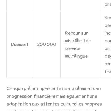
pr
Se
pe
Retour sur
in
mise illimité +
co
Diamant
200 000
service
pri
multilingue
dé
œn
fr
Chaque palier représente non seulement une
progression financière mais également une
adaptation aux attentes culturelles propres