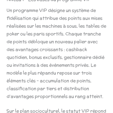
Un programme VIP désigne un système de
fidélisation qui attribue des points aux mises
réalisées sur les machines à sous, les tables de
poker ou les paris sportifs. Chaque tranche
de points débloque un nouveau palier avec
des avantages croissants : cashback
quotidien, bonus exclusifs, gestionnaire dédié
ou invitations à des événements privés. Le
modèle le plus répandu repose sur trois
éléments clés – accumulation de points,
classification par tiers et distribution
d’avantages proportionnels au rang atteint.
Sur le plan socioculturel, le statut VIP répond