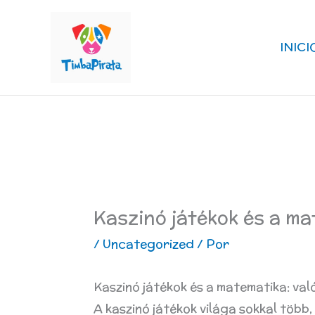
Ir
al
INICI
contenido
Kaszinó játékok és a ma
/
Uncategorized
/ Por
Kaszinó játékok és a matematika: val
A kaszinó játékok világa sokkal több