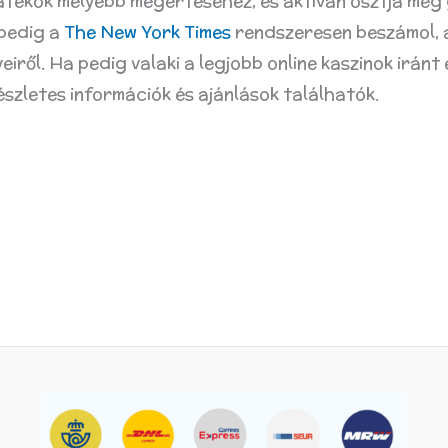
ójátékok mélyebb megértéséhez, és aktívan osztja meg
 pedig a
The New York Times
rendszeresen beszámol, a
eiről. Ha pedig valaki a legjobb online kaszinok irán
észletes információk és ajánlások találhatók.