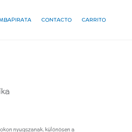
IMBAPIRATA
CONTACTO
CARRITO
ika
apokon nyugszanak, különösen a