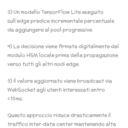
3) Un modello TensorFlow Lite eseguito
sull’edge predice incrementale percentuale
da aggiungere al pool progressive.
4) La decisione viene firmata digitalmente dal
modulo HSM locale prima della propagazione
verso tutti gli altri nodi edge.
5) Il valore aggiornato viene broadcast via
WebSocket agli utenti interessati entro
< 15 ms.
Questo approccio riduce drasticamente il
traffico inter‐data center mantenendo alta