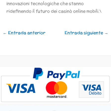
innovazioni tecnologiche che stanno
ridefinendo il futuro dei casinò online mobili.\
←
Entrada anterior
Entrada siguiente
→