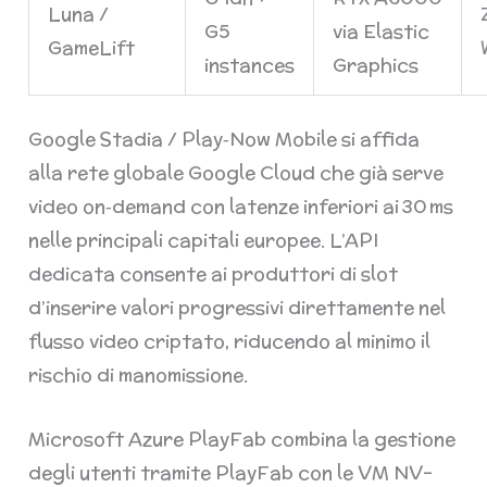
Luna /
G5
via Elastic
GameLift
instances
Graphics
Google Stadia / Play‑Now Mobile si affida
alla rete globale Google Cloud che già serve
video on‑demand con latenze inferiori ai 30 ms
nelle principali capitali europee. L’API
dedicata consente ai produttori di slot
d’inserire valori progressivi direttamente nel
flusso video criptato, riducendo al minimo il
rischio di manomissione.
Microsoft Azure PlayFab combina la gestione
degli utenti tramite PlayFab con le VM NV-