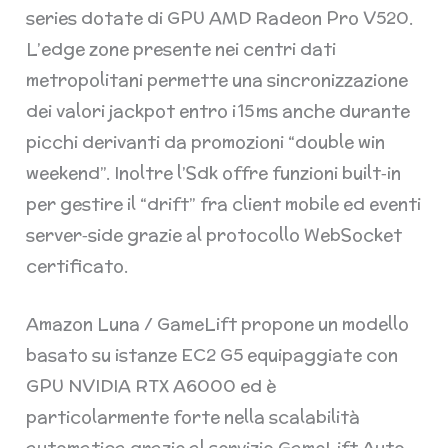
series dotate di GPU AMD Radeon Pro V520.
L’edge zone presente nei centri dati
metropolitani permette una sincronizzazione
dei valori jackpot entro i 15 ms anche durante
picchi derivanti da promozioni “double win
weekend”. Inoltre l’Sdk offre funzioni built‑in
per gestire il “drift” fra client mobile ed eventi
server‑side grazie al protocollo WebSocket
certificato.
Amazon Luna / GameLift propone un modello
basato su istanze EC2 G5 equipaggiate con
GPU NVIDIA RTX A6000 ed è
particolarmente forte nella scalabilità
automatica grazie al servizio GameLift Auto