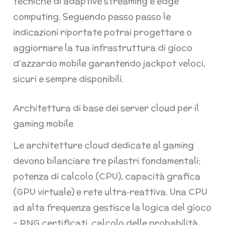
tecniche di adaptive streaming e edge
computing. Seguendo passo passo le
indicazioni riportate potrai progettare o
aggiornare la tua infrastruttura di gioco
d’azzardo mobile garantendo jackpot veloci,
sicuri e sempre disponibili.
Architettura di base dei server cloud per il
gaming mobile
Le architetture cloud dedicate al gaming
devono bilanciare tre pilastri fondamentali:
potenza di calcolo (CPU), capacità grafica
(GPU virtuale) e rete ultra‑reattiva. Una CPU
ad alta frequenza gestisce la logica del gioco
– RNG certificati, calcolo delle probabilità