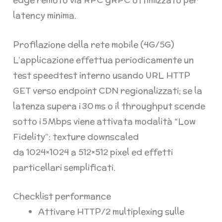
edge remoto via RPC gRPC ottimizzato per
latency minima.
Profilazione della rete mobile (4G/5G)
L’applicazione effettua periodicamente un
test speedtest interno usando URL HTTP
GET verso endpoint CDN regionalizzati; se la
latenza supera i 30 ms o il throughput scende
sotto i 5 Mbps viene attivata modalità “Low
Fidelity”: texture downscaled
da 1024×1024 a 512×512 pixel ed effetti
particellari semplificati.
Checklist performance
Attivare HTTP/2 multiplexing sulle