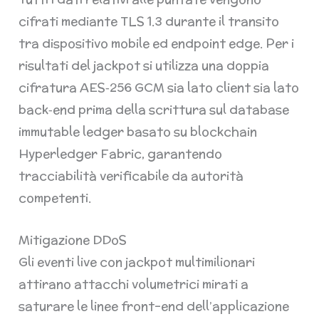
cifrati mediante TLS 1.3 durante il transito
tra dispositivo mobile ed endpoint edge. Per i
risultati del jackpot si utilizza una doppia
cifratura AES‑256 GCM sia lato client sia lato
back‑end prima della scrittura sul database
immutable ledger basato su blockchain
Hyperledger Fabric, garantendo
tracciabilità verificabile da autorità
competenti.
Mitigazione DDoS
Gli eventi live con jackpot multimilionari
attirano attacchi volumetrici mirati a
saturare le linee front-end dell’applicazione