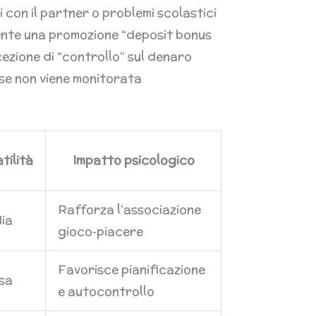
i con il partner o problemi scolastici
mente una promozione “deposit bonus
cezione di “controllo” sul denaro
se non viene monitorata
tilità
Impatto psicologico
Rafforza l’associazione
ia
gioco‑piacere
Favorisce pianificazione
sa
e autocontrollo