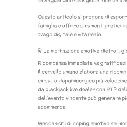
salvaguardino sia il giocatore sia il 
Questo articolo si propone di esporre
famiglia e offrire strumenti pratici
svago digitale e vita reale.
§1 La motivazione emotiva dietro il 
Ricompensa immediata vs gratificazi
Il cervello umano elabora una ricomp
circuito dopaminergico più velocemen
da blackjack live dealer con RTP dell
dell’evento vincente può generare pic
ecommerce.
Meccanismi di coping emotivo nei mom