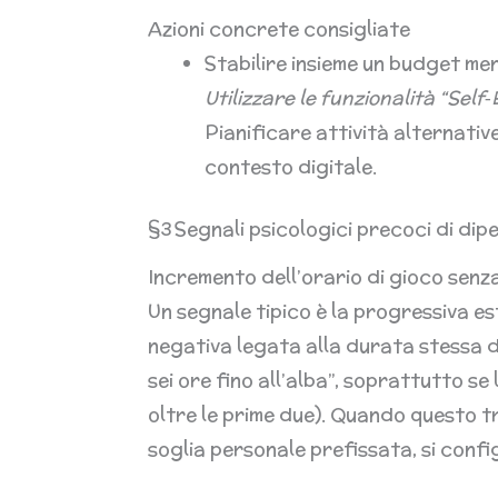
Azioni concrete consigliate
Stabilire insieme un budget me
Utilizzare le funzionalità “Self‑
Pianificare attività alternative
contesto digitale.
§3 Segnali psicologici precoci di di
Incremento dell’orario di gioco senz
Un segnale tipico è la progressiva est
negativa legata alla durata stessa d
sei ore fino all’alba”, soprattutto s
oltre le prime due). Quando questo t
soglia personale prefissata, si conf