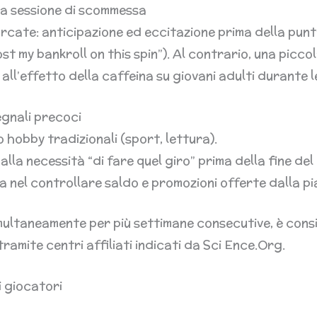
la sessione di scommessa
arcate: anticipazione ed eccitazione prima della punt
 lost my bankroll on this spin”). Al contrario, una picc
 all’effetto della caffeina su giovani adulti durante 
egnali precoci
o hobby tradizionali (sport, lettura).
lla necessità “di fare quel giro” prima della fine del 
 nel controllare saldo e promozioni offerte dalla p
ultaneamente per più settimane consecutive, è consig
tramite centri affiliati indicati da Sci Ence.Org.
i giocatori