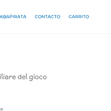
IMBAPIRATA
CONTACTO
CARRITO
iliare del gioco
ne