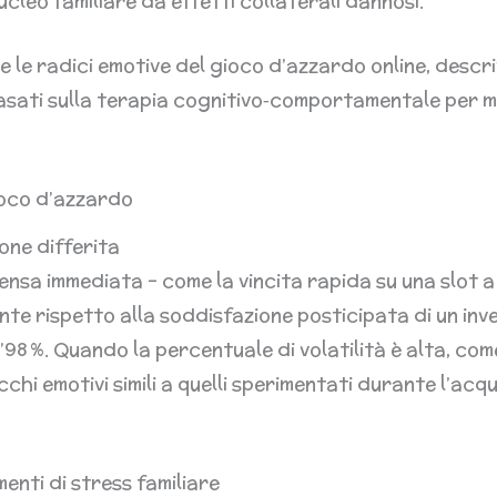
nucleo familiare da effetti collaterali dannosi.
 le radici emotive del gioco d’azzardo online, descriv
 basati sulla terapia cognitivo‑comportamentale per m
gioco d’azzardo
one differita
ensa immediata – come la vincita rapida su una slot a
te rispetto alla soddisfazione posticipata di un inv
’98 %. Quando la percentuale di volatilità è alta, com
chi emotivi simili a quelli sperimentati durante l’acq
enti di stress familiare