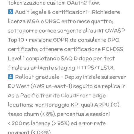
tokenizzazione custom OAuth2 flow.
Audit legale & certificazioni – Richiedere
licenza MGA o UKGC entro mese quattro;
sottoporre codice sorgente all’audit OWASP
Top 10 + revisione GDPR da consulente DPO
certificato; ottenere certificazione PCI‑DSS
Level 1 completando SAQ D dopo pen test
finale su ambiente staging HTTPS/TLS1​.​3​.
Rollout graduale – Deploy iniziale sui server
EU West (AWS us-east-1) seguito da replica in
Asia Pacific tramite CloudFront edge
locations; monitoraggio KPI quali ARPU (€),
tasso churn (< 8%), percentuale sessioni
< 200 ms latency (> 95%) ed error rate
payment (< 0·2%).