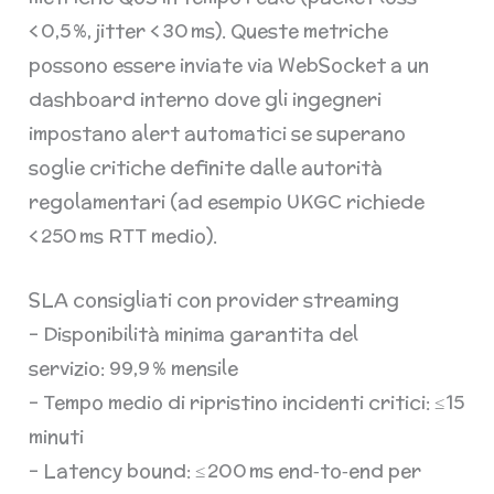
< 0,5 %, jitter < 30 ms). Queste metriche
possono essere inviate via WebSocket a un
dashboard interno dove gli ingegneri
impostano alert automatici se superano
soglie critiche definite dalle autorità
regolamentari (ad esempio UKGC richiede
< 250 ms RTT medio).
SLA consigliati con provider streaming
– Disponibilità minima garantita del
servizio: 99,9 % mensile
– Tempo medio di ripristino incidenti critici: ≤ 15
minuti
– Latency bound: ≤ 200 ms end‑to‑end per