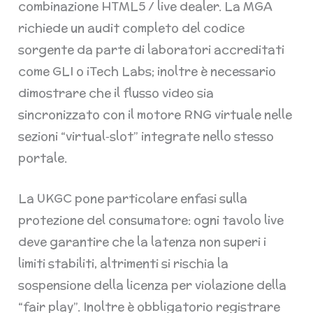
combinazione HTML5 / live dealer. La MGA
richiede un audit completo del codice
sorgente da parte di laboratori accreditati
come GLI o iTech Labs; inoltre è necessario
dimostrare che il flusso video sia
sincronizzato con il motore RNG virtuale nelle
sezioni “virtual‑slot” integrate nello stesso
portale.
La UKGC pone particolare enfasi sulla
protezione del consumatore: ogni tavolo live
deve garantire che la latenza non superi i
limiti stabiliti, altrimenti si rischia la
sospensione della licenza per violazione della
“fair play”. Inoltre è obbligatorio registrare