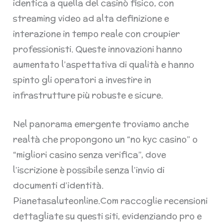
identica a quella del casinò fisico, con
streaming video ad alta definizione e
interazione in tempo reale con croupier
professionisti. Queste innovazioni hanno
aumentato l’aspettativa di qualità e hanno
spinto gli operatori a investire in
infrastrutture più robuste e sicure.
Nel panorama emergente troviamo anche
realtà che propongono un “no kyc casino” o
“migliori casino senza verifica”, dove
l’iscrizione è possibile senza l’invio di
documenti d’identità.
Pianetasaluteonline.Com raccoglie recensioni
dettagliate su questi siti, evidenziando pro e