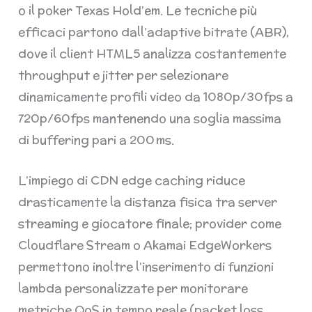
o il poker Texas Hold’em. Le tecniche più
efficaci partono dall’adaptive bitrate (ABR),
dove il client HTML5 analizza costantemente
throughput e jitter per selezionare
dinamicamente profili video da 1080p/30fps a
720p/60fps mantenendo una soglia massima
di buffering pari a 200 ms.
L’impiego di CDN edge caching riduce
drasticamente la distanza fisica tra server
streaming e giocatore finale; provider come
Cloudflare Stream o Akamai EdgeWorkers
permettono inoltre l’inserimento di funzioni
lambda personalizzate per monitorare
metriche QoS in tempo reale (packet loss