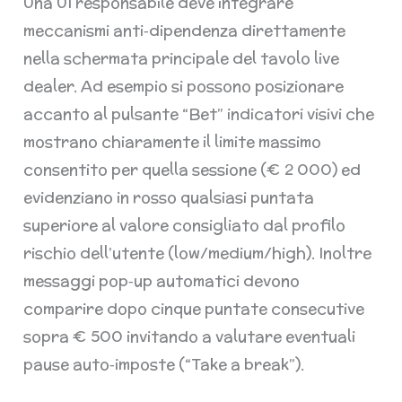
Una UI responsabile deve integrare
meccanismi anti‑dipendenza direttamente
nella schermata principale del tavolo live
dealer. Ad esempio si possono posizionare
accanto al pulsante “Bet” indicatori visivi che
mostrano chiaramente il limite massimo
consentito per quella sessione (€ 2 000) ed
evidenziano in rosso qualsiasi puntata
superiore al valore consigliato dal profilo
rischio dell’utente (low/medium/high). Inoltre
messaggi pop‑up automatici devono
comparire dopo cinque puntate consecutive
sopra € 500 invitando a valutare eventuali
pause auto‑imposte (“Take a break”).