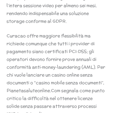
l’intera sessione video per almeno sei mesi,
rendendo indispensabile una soluzione
storage conforme al GDPR.
Curacao offre maggiore flessibilità ma
richiede comunque che tutti i provider di
pagamento siano certificati PCI‑DSS; gli
operatori devono fornire prove annuali di
conformità anti‑money‑laundering (AML). Per
chi vuole lanciare un casino online senza
documenti o “casino mobile senza documenti”,
Pianetasaluteonline.Com segnala come punto
critico la difficoltà nel ottenere licenze
solide senza passare attraverso processi