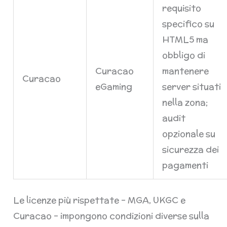
requisito
specifico su
HTML5 ma
obbligo di
Curacao
mantenere
Curacao
eGaming
server situati
nella zona;
audit
opzionale su
sicurezza dei
pagamenti
Le licenze più rispettate – MGA, UKGC e
Curacao – impongono condizioni diverse sulla