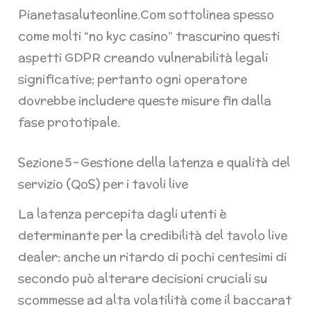
Pianetasaluteonline.Com sottolinea spesso
come molti “no kyc casino” trascurino questi
aspetti GDPR creando vulnerabilità legali
significative; pertanto ogni operatore
dovrebbe includere queste misure fin dalla
fase prototipale.
Sezione 5 – Gestione della latenza e qualità del
servizio (QoS) per i tavoli live
La latenza percepita dagli utenti è
determinante per la credibilità del tavolo live
dealer: anche un ritardo di pochi centesimi di
secondo può alterare decisioni cruciali su
scommesse ad alta volatilità come il baccarat