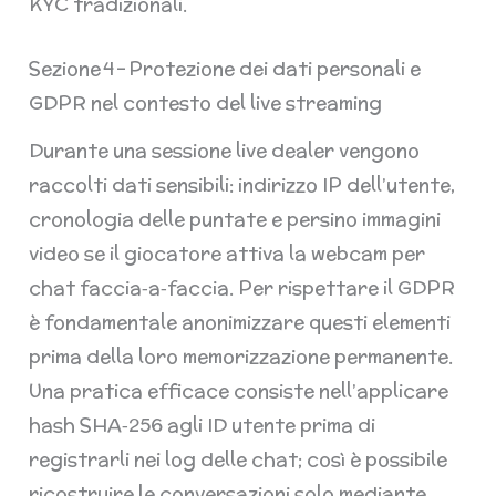
KYC tradizionali.
Sezione 4 – Protezione dei dati personali e
GDPR nel contesto del live streaming
Durante una sessione live dealer vengono
raccolti dati sensibili: indirizzo IP dell’utente,
cronologia delle puntate e persino immagini
video se il giocatore attiva la webcam per
chat faccia‑a‑faccia. Per rispettare il GDPR
è fondamentale anonimizzare questi elementi
prima della loro memorizzazione permanente.
Una pratica efficace consiste nell’applicare
hash SHA‑256 agli ID utente prima di
registrarli nei log delle chat; così è possibile
ricostruire le conversazioni solo mediante