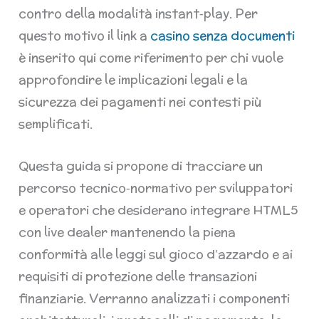
contro della modalità instant‑play. Per
questo motivo il link a
casino senza documenti
è inserito qui come riferimento per chi vuole
approfondire le implicazioni legali e la
sicurezza dei pagamenti nei contesti più
semplificati.
Questa guida si propone di tracciare un
percorso tecnico‑normativo per sviluppatori
e operatori che desiderano integrare HTML5
con live dealer mantenendo la piena
conformità alle leggi sul gioco d’azzardo e ai
requisiti di protezione delle transazioni
finanziarie. Verranno analizzati i componenti