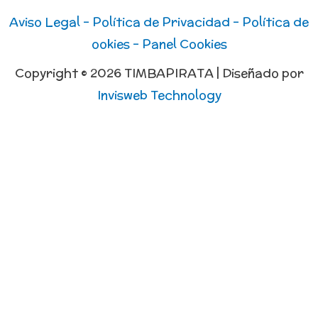
Aviso Legal -
Política de Privacidad -
Política de
ookies -
Panel Cookies
Copyright © 2026 TIMBAPIRATA | Diseñado por
Invisweb Technology