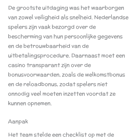
De grootste uitdaging was het waarborgen
van zowel veiligheid als snelheid. Nederlandse
spelers zijn vaak bezorgd over de
bescherming van hun persoonlijke gegevens
en de betrouwbaarheid van de
uitbetalingsprocedure. Daarnaast moet een
casino transparant zijn over de
bonusvoorwaarden, zoals de welkomstbonus
en de reloadbonus, zodat spelers niet
onnodig veel moeten inzetten voordat ze
kunnen opnemen.
Aanpak
Het team stelde een checklist op met de