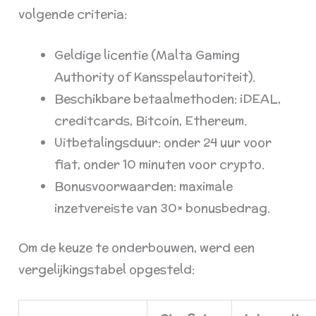
volgende criteria:
Geldige licentie (Malta Gaming
Authority of Kansspelautoriteit).
Beschikbare betaalmethoden: iDEAL,
creditcards, Bitcoin, Ethereum.
Uitbetalingsduur: onder 24 uur voor
fiat, onder 10 minuten voor crypto.
Bonusvoorwaarden: maximale
inzetvereiste van 30× bonusbedrag.
Om de keuze te onderbouwen, werd een
vergelijkingstabel opgesteld: