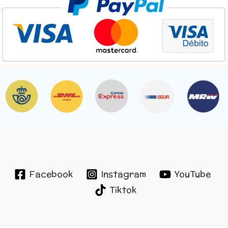
Facebook
Instagram
YouTube
Tiktok