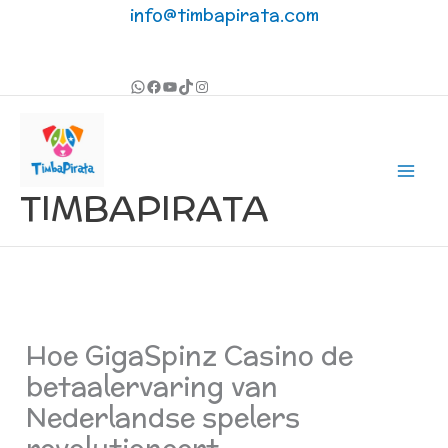
Ir
info@timbapirata.com
al
contenido
TIMBAPIRATA
Hoe GigaSpinz Casino de
betaalervaring van
Nederlandse spelers