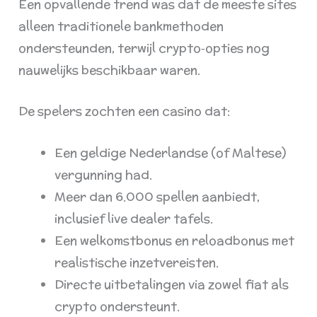
Een opvallende trend was dat de meeste sites
alleen traditionele bankmethoden
ondersteunden, terwijl crypto‑opties nog
nauwelijks beschikbaar waren.
De spelers zochten een casino dat:
Een geldige Nederlandse (of Maltese)
vergunning had.
Meer dan 6.000 spellen aanbiedt,
inclusief live dealer tafels.
Een welkomstbonus en reloadbonus met
realistische inzetvereisten.
Directe uitbetalingen via zowel fiat als
crypto ondersteunt.