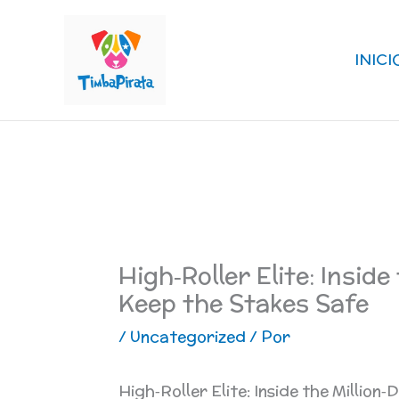
Ir
al
INICI
contenido
High‑Roller Elite: Insi
Keep the Stakes Safe
/
Uncategorized
/ Por
High‑Roller Elite: Inside the Millio