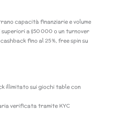
trano capacità finanziarie e volume
i superiori a $50 000 o un turnover
ashback fino al 25 %, free spin su
.
 illimitato sui giochi table con
aria verificata tramite KYC