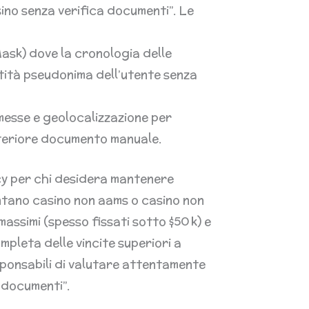
sino senza verifica documenti”. Le
Mask) dove la cronologia delle
ntità pseudonima dell’utente senza
messe e geolocalizzazione per
ulteriore documento manuale.
acy per chi desidera mantenere
entano casino non aams o casino non
massimi (spesso fissati sotto $50 k) e
ompleta delle vincite superiori a
sponsabili di valutare attentamente
a documenti”.