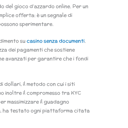
do del gioco d’azzardo online. Per un
emplice offerta: è un segnale di
i possono sperimentare.
ndimento su
casino senza documenti
.
ezza dei pagamenti che sostiene
ne avanzati per garantire che i fondi
dollari, il metodo con cui i siti
emo inoltre il compromesso tra KYC
per massimizzare il guadagno
, ha testato ogni piattaforma citata