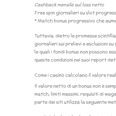
Cashback mensile sul loss netto
Free spin giornalieri su slot progre
* Match bonus progressivo che aumen
Tuttavia, dietro le promesse scintilla
giornalieri sui prelievi e esclusioni
le quali i fondi bonus non possono e
queste condizioni nei suoi report det
Come i casinò calcolano il valore rea
Il valore netto di un bonus non è sem
match, limiti massimi, requisiti di w
parte dei siti utilizza la seguente me