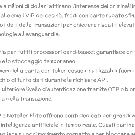
 a milioni di dollari attirano l’interesse dei criminali
 alle email VIP dei casinò, frodi con carte rubate sf
i dati delle transazioni per chiedere riscatti elevati
ologie all’avanguardia:
a per tutti i processori card‑based; garantisce cri
e e lo stoccaggio temporaneo.
eri della carta con token casuali inutilizzabili fuori
hio di furto dati durante le richieste API.
ulteriore livello d’autenticazione tramite OTP o bio
ma della transazione.
 e Neteller Elite offrono conti dedicati per grandi vol
intelligenza artificiale in tempo reale. Questi part
tagliata su ogni movimento sospetto e per bloccare