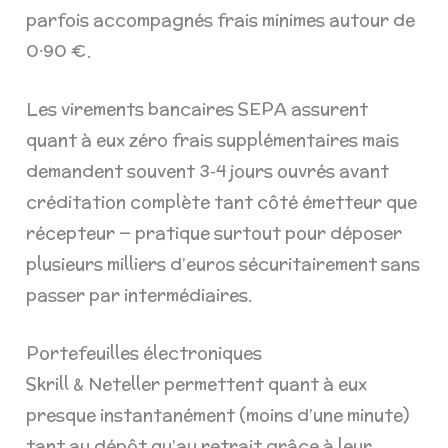
parfois accompagnés frais minimes autour de
0·90 €.
Les virements bancaires SEPA assurent
quant à eux zéro frais supplémentaires mais
demandent souvent 3‑4 jours ouvrés avant
créditation complète tant côté émetteur que
récepteur — pratique surtout pour déposer
plusieurs milliers d’euros sécuritairement sans
passer par intermédiaires.
Portefeuilles électroniques
Skrill & Neteller permettent quant à eux
presque instantanément (moins d’une minute)
tant au dépôt qu’au retrait grâce à leur