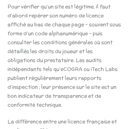
Pour vérifier qu’un site est légitime, il faut
d’abord repérer son numéro de licence
affiché au bas de chaque page – souvent sous
forme d’un code alphanumérique – puis
consulter les conditions générales où sont
détaillés les droits du joueur et les
obligations du prestataire. Les audits
indépendants tels qu’eCOGRA ou iTech Labs
publient régulièrement leurs rapports
d’inspection ; leur présence sur le site est un
bon indicateur de transparence et de
conformité technique.
La différence entre une licence française et