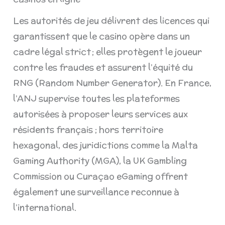
Les autorités de jeu délivrent des licences qui
garantissent que le casino opère dans un
cadre légal strict ; elles protègent le joueur
contre les fraudes et assurent l’équité du
RNG (Random Number Generator). En France,
l’ANJ supervise toutes les plateformes
autorisées à proposer leurs services aux
résidents français ; hors territoire
hexagonal, des juridictions comme la Malta
Gaming Authority (MGA), la UK Gambling
Commission ou Curaçao eGaming offrent
également une surveillance reconnue à
l’international.