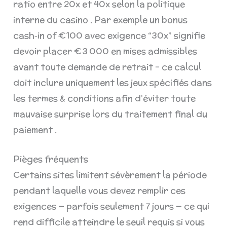
ratio entre 20x et 40x selon la politique
interne du casino . Par exemple un bonus
cash‑in of €100 avec exigence “30x” signifie
devoir placer €3 000 en mises admissibles
avant toute demande de retrait – ce calcul
doit inclure uniquement les jeux spécifiés dans
les termes & conditions afin d’éviter toute
mauvaise surprise lors du traitement final du
paiement .
Pièges fréquents
Certains sites limitent sévèrement la période
pendant laquelle vous devez remplir ces
exigences — parfois seulement 7 jours — ce qui
rend difficile atteindre le seuil requis si vous