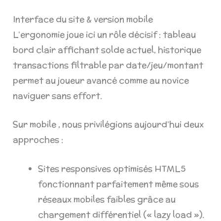
Interface du site & version mobile
L’ergonomie joue ici un rôle décisif : tableau
bord clair affichant solde actuel, historique
transactions filtrable par date/jeu/montant
permet au joueur avancé comme au novice
naviguer sans effort.
Sur mobile , nous privilégions aujourd’hui deux
approches :
Sites responsives optimisés HTML5
fonctionnant parfaitement même sous
réseaux mobiles faibles grâce au
chargement différentiel (« lazy load »).