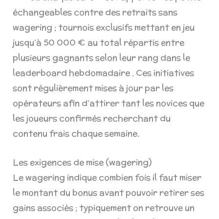
échangeables contre des retraits sans
wagering ; tournois exclusifs mettant en jeu
jusqu’à 50 000 € au total répartis entre
plusieurs gagnants selon leur rang dans le
leaderboard hebdomadaire . Ces initiatives
sont régulièrement mises à jour par les
opérateurs afin d’attirer tant les novices que
les joueurs confirmés recherchant du
contenu frais chaque semaine.
Les exigences de mise (wagering)
Le wagering indique combien fois il faut miser
le montant du bonus avant pouvoir retirer ses
gains associés ; typiquement on retrouve un