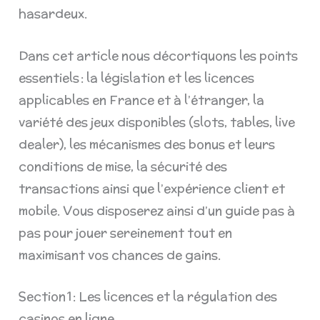
hasardeux.
Dans cet article nous décortiquons les points
essentiels : la législation et les licences
applicables en France et à l’étranger, la
variété des jeux disponibles (slots, tables, live
dealer), les mécanismes des bonus et leurs
conditions de mise, la sécurité des
transactions ainsi que l’expérience client et
mobile. Vous disposerez ainsi d’un guide pas à
pas pour jouer sereinement tout en
maximisant vos chances de gains.
Section 1 : Les licences et la régulation des
casinos en ligne