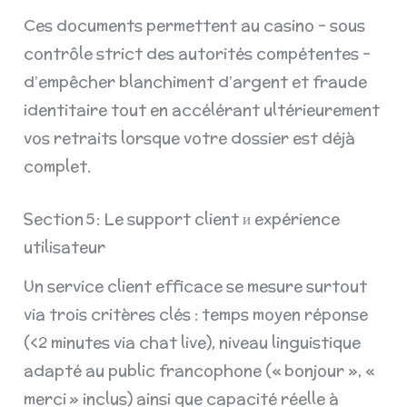
Ces documents permettent au casino – sous
contrôle strict des autorités compétentes –
d’empêcher blanchiment d’argent et fraude
identitaire tout en accélérant ultérieurement
vos retraits lorsque votre dossier est déjà
complet.
Section 5 : Le support client и expérience
utilisateur
Un service client efficace se mesure surtout
via trois critères clés : temps moyen réponse
(<​2 minutes via chat live), niveau linguistique
adapté au public francophone (« bonjour », «
merci » inclus) ainsi que capacité réelle à