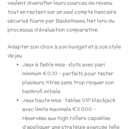
veulent diversifier leurs sources de revenu
tout en restant sur un seul compte bancaire
sécurisé fourni par Basketnews.Net lors du
processus d’évaluation comparative.
Adapter son choix à son budget et à son style
de jeu
Jeux à faible mise : slots avec pari
minimum €0,10 – parfaits pour tester
plusieurs titres sans trop risquer son
bankroll initiale.
Jeux haute mise : tables VIP blackjack
avec limite maximale €5 000 –
réservées aux high rollers capables
d’appliquer une stratégie avancée telle