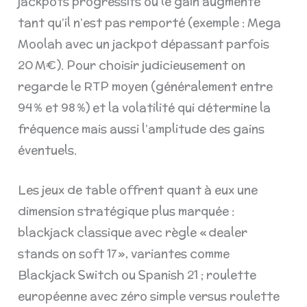
jackpots progressifs où le gain augmente
tant qu’il n’est pas remporté (exemple : Mega
Moolah avec un jackpot dépassant parfois
20 M€). Pour choisir judicieusement on
regarde le RTP moyen (généralement entre
94 % et 98 %) et la volatilité qui détermine la
fréquence mais aussi l’amplitude des gains
éventuels.
Les jeux de table offrent quant à eux une
dimension stratégique plus marquée :
blackjack classique avec règle « dealer
stands on soft 17 », variantes comme
Blackjack Switch ou Spanish 21 ; roulette
européenne avec zéro simple versus roulette