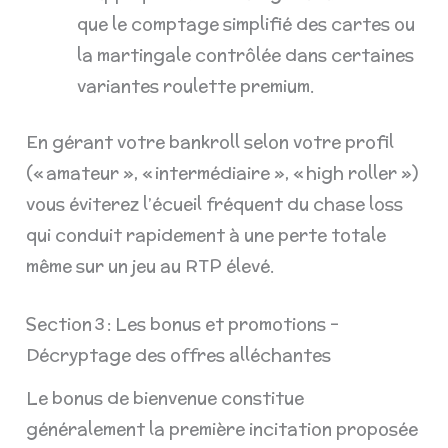
que le comptage simplifié des cartes ou
la martingale contrôlée dans certaines
variantes roulette premium.
En gérant votre bankroll selon votre profil
(« amateur », « intermédiaire », « high roller »)
vous éviterez l’écueil fréquent du chase loss
qui conduit rapidement à une perte totale
même sur un jeu au RTP élevé.
Section 3 : Les bonus et promotions –
Décryptage des offres alléchantes
Le bonus de bienvenue constitue
généralement la première incitation proposée