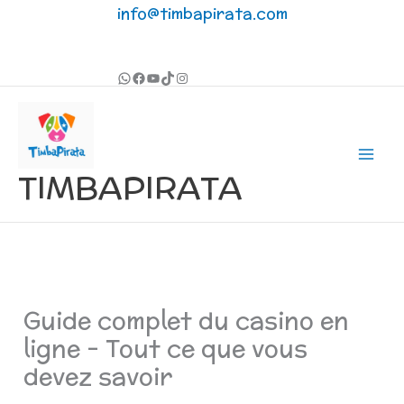
Ir
info@timbapirata.com
al
contenido
TIMBAPIRATA
Guide complet du casino en
ligne – Tout ce que vous
devez savoir