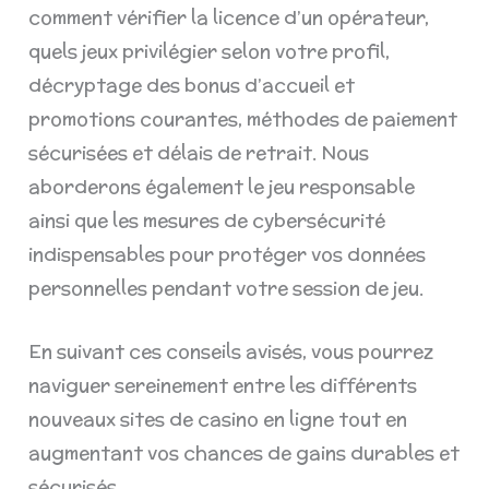
comment vérifier la licence d’un opérateur,
quels jeux privilégier selon votre profil,
décryptage des bonus d’accueil et
promotions courantes, méthodes de paiement
sécurisées et délais de retrait. Nous
aborderons également le jeu responsable
ainsi que les mesures de cybersécurité
indispensables pour protéger vos données
personnelles pendant votre session de jeu.
En suivant ces conseils avisés, vous pourrez
naviguer sereinement entre les différents
nouveaux sites de casino en ligne tout en
augmentant vos chances de gains durables et
sécurisés.