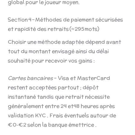
global pour le joueur moyen.
Section 4 – Méthodes de paiement sécurisées
et rapidité des retraits (≈ 295 mots)
Choisir une méthode adaptée dépend avant
tout du montant envisagé ainsi du délai
souhaité pour recevoir vos gains :
Cartes bancaires
– Visa et MasterCard
restent acceptées partout ; dépôt
instantané tandis que retrait nécessite
généralement entre 24 et48 heures après
validation KYC . Frais éventuels autour de
€0‑€2 selon la banque émettrice .