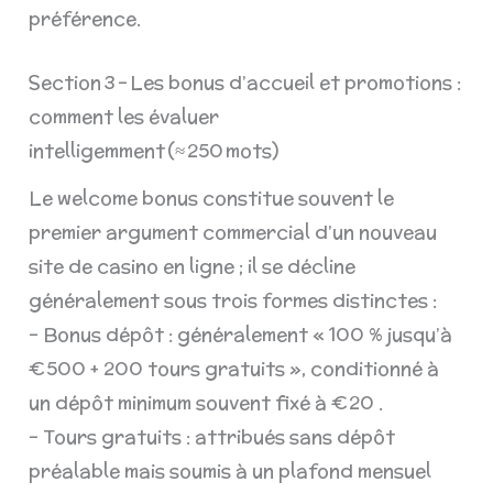
préférence.
Section 3 – Les bonus d’accueil et promotions :
comment les évaluer
intelligemment (≈ 250 mots)
Le welcome bonus constitue souvent le
premier argument commercial d’un nouveau
site de casino en ligne ; il se décline
généralement sous trois formes distinctes :
– Bonus dépôt : généralement « 100 % jusqu’à
€500 + 200 tours gratuits », conditionné à
un dépôt minimum souvent fixé à €20 .
– Tours gratuits : attribués sans dépôt
préalable mais soumis à un plafond mensuel