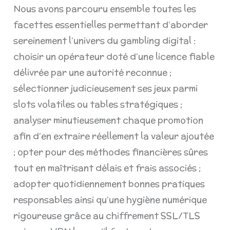
Nous avons parcouru ensemble toutes les
facettes essentielles permettant d’aborder
sereinement l’univers du gambling digital :
choisir un opérateur doté d’une licence fiable
délivrée par une autorité reconnue ;
sélectionner judicieusement ses jeux parmi
slots volatiles ou tables stratégiques ;
analyser minutieusement chaque promotion
afin d’en extraire réellement la valeur ajoutée
; opter pour des méthodes financières sûres
tout en maîtrisant délais et frais associés ;
adopter quotidiennement bonnes pratiques
responsables ainsi qu’une hygiène numérique
rigoureuse grâce au chiffrement SSL/TLS