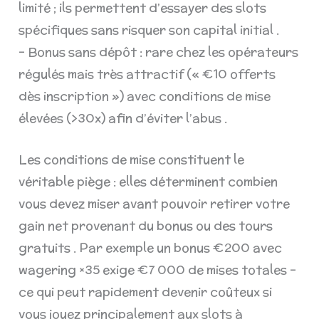
limité ; ils permettent d’essayer des slots
spécifiques sans risquer son capital initial .
– Bonus sans dépôt : rare chez les opérateurs
régulés mais très attractif (« €10 offerts
dès inscription ») avec conditions de mise
élevées (>30x) afin d’éviter l’abus .
Les conditions de mise constituent le
véritable piège : elles déterminent combien
vous devez miser avant pouvoir retirer votre
gain net provenant du bonus ou des tours
gratuits . Par exemple un bonus €200 avec
wagering ×35 exige €7 000 de mises totales –
ce qui peut rapidement devenir coûteux si
vous jouez principalement aux slots à