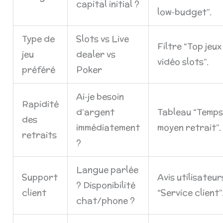
capital initial ?
low‑budget”.
Type de
Slots vs Live
Filtre “Top jeux
jeu
dealer vs
vidéo slots”.
préféré
Poker
Ai‑je besoin
Rapidité
d’argent
Tableau “Temp
des
immédiatement
moyen retrait”.
retraits
?
Langue parlée
Support
Avis utilisateur
? Disponibilité
client
“Service client”
chat/phone ?