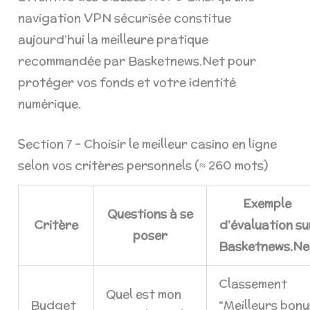
navigation VPN sécurisée constitue
aujourd’hui la meilleure pratique
recommandée par Basketnews.Net pour
protéger vos fonds et votre identité
numérique.
Section 7 – Choisir le meilleur casino en ligne
selon vos critères personnels (≈ 260 mots)
Exemple
Questions à se
Critère
d’évaluation su
poser
Basketnews.Ne
Classement
Quel est mon
Budget
“Meilleurs bonu