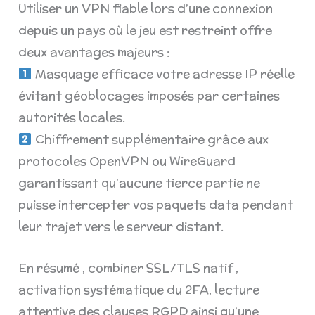
Utiliser un VPN fiable lors d’une connexion
depuis un pays où le jeu est restreint offre
deux avantages majeurs :
Masquage efficace votre adresse IP réelle
évitant géoblocages imposés par certaines
autorités locales.
Chiffrement supplémentaire grâce aux
protocoles OpenVPN ou WireGuard
garantissant qu’aucune tierce partie ne
puisse intercepter vos paquets data pendant
leur trajet vers le serveur distant.
En résumé , combiner SSL/TLS natif ,
activation systématique du 2FA, lecture
attentive des clauses RGPD ainsi qu’une