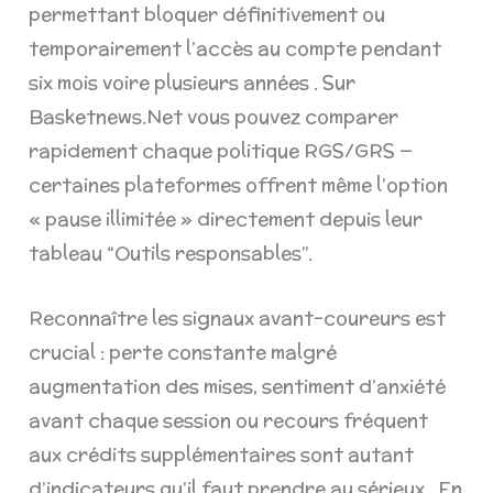
permettant bloquer définitivement ou
temporairement l’accès au compte pendant
six mois voire plusieurs années . Sur
Basketnews.Net vous pouvez comparer
rapidement chaque politique RGS/GRS —
certaines plateformes offrent même l’option
« pause illimitée » directement depuis leur
tableau “Outils responsables”.
Reconnaître les signaux avant-coureurs est
crucial : perte constante malgré
augmentation des mises, sentiment d’anxiété
avant chaque session ou recours fréquent
aux crédits supplémentaires sont autant
d’indicateurs qu’il faut prendre au sérieux . En