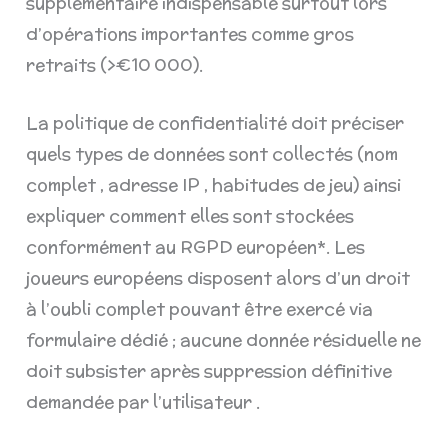
supplémentaire indispensable surtout lors
d’opérations importantes comme gros
retraits (>€10 000).
La politique de confidentialité doit préciser
quels types de données sont collectés (nom
complet , adresse IP , habitudes de jeu) ainsi
expliquer comment elles sont stockées
conformément au RGPD européen*. Les
joueurs européens disposent alors d’un droit
à l’oubli complet pouvant être exercé via
formulaire dédié ; aucune donnée résiduelle ne
doit subsister après suppression définitive
demandée par l’utilisateur .