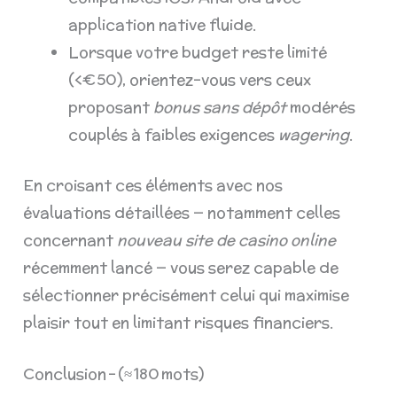
application native fluide.
Lorsque votre budget reste limité
(<€50), orientez-vous vers ceux
proposant
bonus sans dépôt
modérés
couplés à faibles exigences
wagering
.
En croisant ces éléments avec nos
évaluations détaillées — notamment celles
concernant
nouveau site de casino online
récemment lancé — vous serez capable de
sélectionner précisément celui qui maximise
plaisir tout en limitant risques financiers.
Conclusion – (≈ 180 mots)