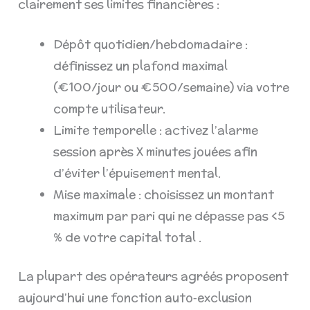
clairement ses limites financières :
Dépôt quotidien/hebdomadaire :
définissez un plafond maximal
(€100/jour ou €500/semaine) via votre
compte utilisateur.
Limite temporelle : activez l’alarme
session après X minutes jouées afin
d’éviter l’épuisement mental.
Mise maximale : choisissez un montant
maximum par pari qui ne dépasse pas <5
% de votre capital total .
La plupart des opérateurs agréés proposent
aujourd’hui une fonction auto‑exclusion