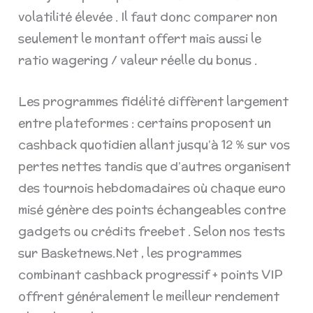
volatilité élevée . Il faut donc comparer non
seulement le montant offert mais aussi le
ratio wagering / valeur réelle du bonus .
Les programmes fidélité diffèrent largement
entre plateformes : certains proposent un
cashback quotidien allant jusqu’à 12 % sur vos
pertes nettes tandis que d’autres organisent
des tournois hebdomadaires où chaque euro
misé génère des points échangeables contre
gadgets ou crédits freebet . Selon nos tests
sur Basketnews.Net , les programmes
combinant cashback progressif + points VIP
offrent généralement le meilleur rendement