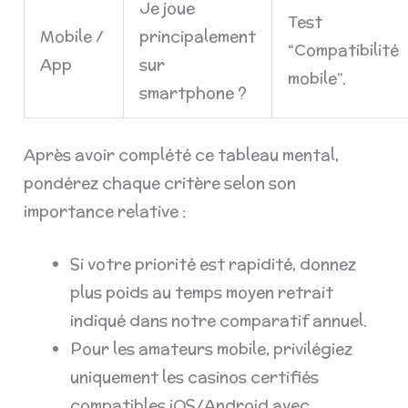
Je joue
Test
Mobile /
principalement
“Compatibilité
App
sur
mobile”.
smartphone ?
Après avoir complété ce tableau mental,
pondérez chaque critère selon son
importance relative :
Si votre priorité est rapidité, donnez
plus poids au temps moyen retrait
indiqué dans notre comparatif annuel.
Pour les amateurs mobile, privilégiez
uniquement les casinos certifiés
compatibles iOS/Android avec