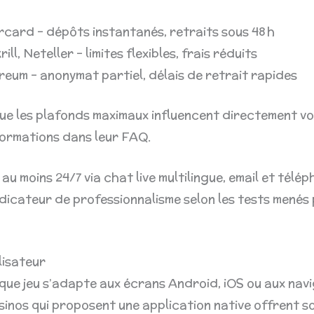
rcard – dépôts instantanés, retraits sous 48 h
ill, Neteller – limites flexibles, frais réduits
reum – anonymat partiel, délais de retrait rapides
que les plafonds maximaux influencent directement vo
nformations dans leur FAQ.
 au moins 24/7 via chat live multilingue, email et tél
indicateur de professionnalisme selon les tests mené
lisateur
que jeu s’adapte aux écrans Android, iOS ou aux nav
sinos qui proposent une application native offrent s