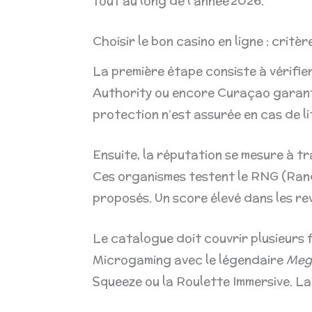
tout au long de l’année 2026.
Choisir le bon casino en ligne : critè
La première étape consiste à vérifier
Authority ou encore Curaçao garanti
protection n’est assurée en cas de li
Ensuite, la réputation se mesure à t
Ces organismes testent le RNG (Rand
proposés. Un score élevé dans les r
Le catalogue doit couvrir plusieurs 
Microgaming avec le légendaire
Meg
Squeeze ou la Roulette Immersive. La