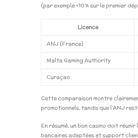
(par exemple +10 % sur le premier dépô
Licence
ANJ (France)
Malta Gaming Authority
Curaçao
Cette comparaison montre clairement
promotionnels, tandis que l’ANJ rest
En résumé, un bon casino doit réunir
bancaires adaptées et support client