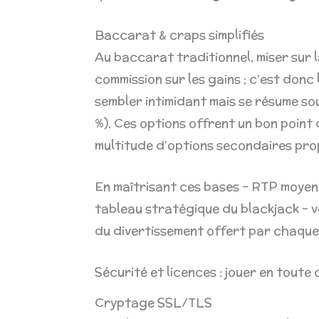
Baccarat & craps simplifiés
Au baccarat traditionnel, miser sur 
commission sur les gains ; c’est don
sembler intimidant mais se résume sou
%). Ces options offrent un bon point
multitude d’options secondaires pro
En maîtrisant ces bases – RTP moyen 
tableau stratégique du blackjack – 
du divertissement offert par chaque
Sécurité et licences : jouer en toute
Cryptage SSL/TLS