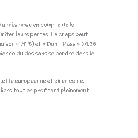
 après prise en compte de la
imiter leurs pertes. Le craps peut
ison ≈1,41 %) et « Don’t Pass » (≈1,36
biance du dés sans se perdre dans la
.
ulette européenne et américaine,
liers tout en profitant pleinement