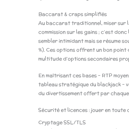
Baccarat & craps simplifiés
Au baccarat traditionnel, miser sur 
commission sur les gains ; c’est don
sembler intimidant mais se résume sou
%). Ces options offrent un bon point
multitude d’options secondaires pro
En maîtrisant ces bases – RTP moyen 
tableau stratégique du blackjack – 
du divertissement offert par chaque
Sécurité et licences : jouer en toute
Cryptage SSL/TLS