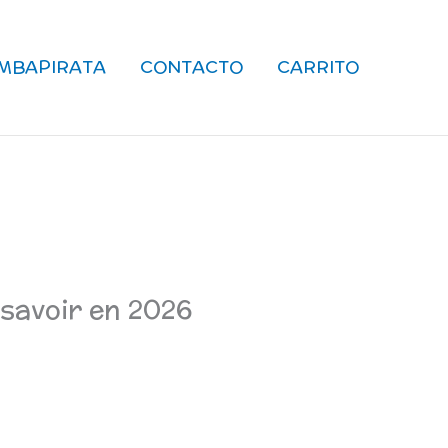
IMBAPIRATA
CONTACTO
CARRITO
 savoir en 2026