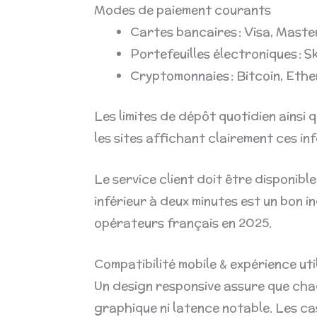
Modes de paiement courants
Cartes bancaires : Visa, Maste
Portefeuilles électroniques : Skr
Cryptomonnaies : Bitcoin, Ethe
Les limites de dépôt quotidien ainsi 
les sites affichant clairement ces i
Le service client doit être disponible
inférieur à deux minutes est un bon 
opérateurs français en 2025.
Compatibilité mobile & expérience uti
Un design responsive assure que cha
graphique ni latence notable. Les ca