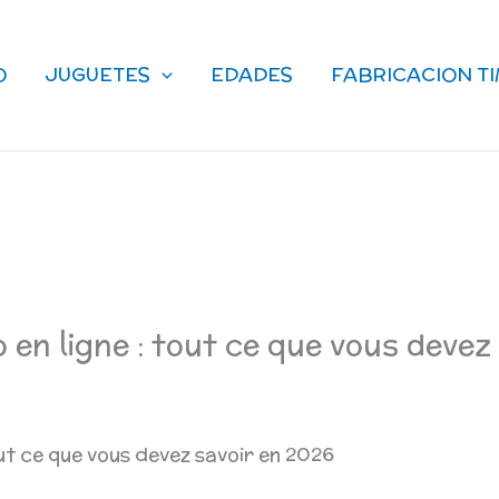
O
JUGUETES
EDADES
FABRICACION T
 en ligne : tout ce que vous devez
out ce que vous devez savoir en 2026