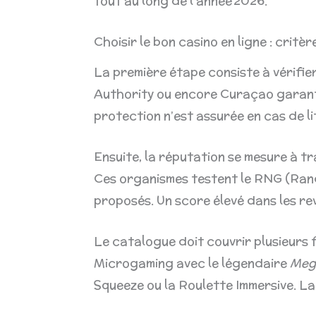
tout au long de l’année 2026.
Choisir le bon casino en ligne : critè
La première étape consiste à vérifier
Authority ou encore Curaçao garanti
protection n’est assurée en cas de li
Ensuite, la réputation se mesure à t
Ces organismes testent le RNG (Rand
proposés. Un score élevé dans les r
Le catalogue doit couvrir plusieurs 
Microgaming avec le légendaire
Meg
Squeeze ou la Roulette Immersive. La