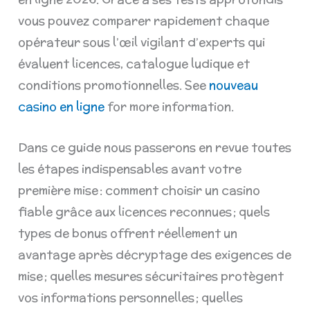
vous pouvez comparer rapidement chaque
opérateur sous l’œil vigilant d’experts qui
évaluent licences, catalogue ludique et
conditions promotionnelles. See
nouveau
casino en ligne
for more information.
Dans ce guide nous passerons en revue toutes
les étapes indispensables avant votre
première mise : comment choisir un casino
fiable grâce aux licences reconnues ; quels
types de bonus offrent réellement un
avantage après décryptage des exigences de
mise ; quelles mesures sécuritaires protègent
vos informations personnelles ; quelles