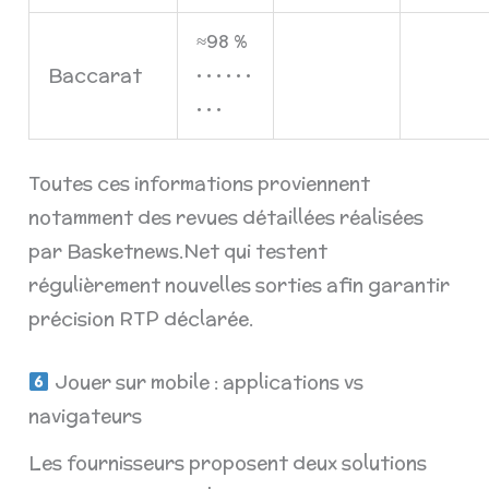
≈98 %
Baccarat
• • • • • •
• • •
Toutes ces informations proviennent
notamment des revues détaillées réalisées
par Basketnews.Net qui testent
régulièrement nouvelles sorties afin garantir
précision RTP déclarée.
Jouer sur mobile : applications vs
navigateurs
Les fournisseurs proposent deux solutions