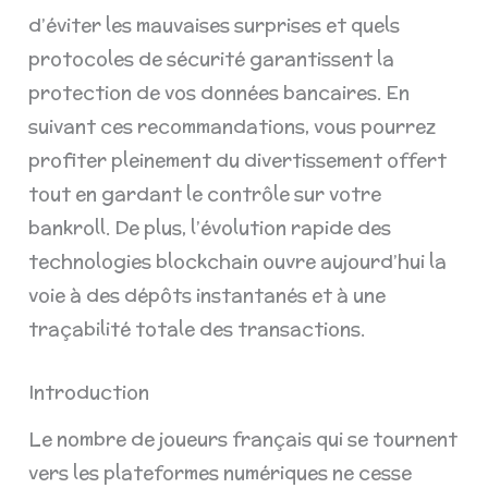
d’éviter les mauvaises surprises et quels
protocoles de sécurité garantissent la
protection de vos données bancaires. En
suivant ces recommandations, vous pourrez
profiter pleinement du divertissement offert
tout en gardant le contrôle sur votre
bankroll. De plus, l’évolution rapide des
technologies blockchain ouvre aujourd’hui la
voie à des dépôts instantanés et à une
traçabilité totale des transactions.
Introduction
Le nombre de joueurs français qui se tournent
vers les plateformes numériques ne cesse