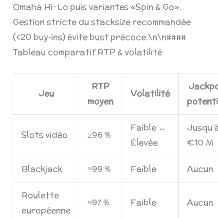
Omaha Hi-Lo puis variantes «Spin & Go».
Gestion stricte du stacksize recommandée
(<20 buy‑ins) évite bust précoce.\n\n####
Tableau comparatif RTP & volatilité
RTP
Jackp
Jeu
Volatilité
moyen
potenti
Faible ↔︎
Jusqu’
Slots vidéo
≥96 %
Élevée
€10 M
Blackjack
≈99 %
Faible
Aucun
Roulette
≈97 %
Faible
Aucun
européenne