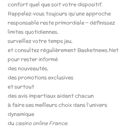
confort quel que soit votre dispositif.​
Rappelez‑vous toujours qu’une approche
responsable reste primordiale — définissez
limites quotidiennes,
surveillez votre temps jeu,
et consultez régulièrement Basketnews.Net
pour rester informé
des nouveautés,
des promotions exclusives
et surtout
des avis impartiaux aidant chacun
à faire ses meilleurs choix dans l’univers
dynamique
du
casino online France
.