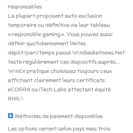
responsables
La plupart proposent auto‑exclusion
temporaire ou définitive via leur tableau
« responsible gaming ». Vous pouvez aussi
définir quotidiennement limites
dépôt/pari/temps passé.\n\nBasketnews.Net
teste régulièrement ces dispositifs auprès…
\n\nEn pratique choisissez toujours ceux
affichant clairement leurs certificats
eCOGRA ou iTech Labs attestant équité
RNG.\
Méthodes de paiement disponibles
Les options varient selon pays mais trois