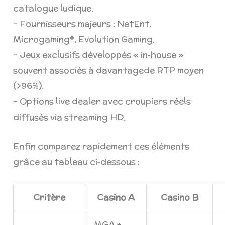
catalogue ludique.
– Fournisseurs majeurs : NetEnt,
Microgaming®, Evolution Gaming.
– Jeux exclusifs développés « in‑house »
souvent associés à davantagede RTP moyen
(>96%).
– Options live dealer avec croupiers réels
diffusés via streaming HD.
Enfin comparez rapidement ces éléments
grâce au tableau ci‑dessous :
Critère
Casino A
Casino B
MGA +