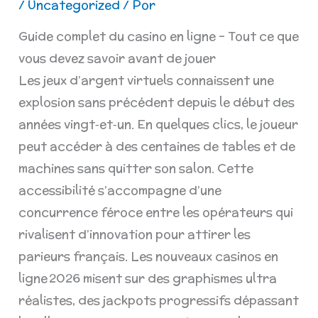
/
Uncategorized
/ Por
Guide complet du casino en ligne – Tout ce que
vous devez savoir avant de jouer
Les jeux d’argent virtuels connaissent une
explosion sans précédent depuis le début des
années vingt‑et‑un. En quelques clics, le joueur
peut accéder à des centaines de tables et de
machines sans quitter son salon. Cette
accessibilité s’accompagne d’une
concurrence féroce entre les opérateurs qui
rivalisent d’innovation pour attirer les
parieurs français. Les nouveaux casinos en
ligne 2026 misent sur des graphismes ultra
réalistes, des jackpots progressifs dépassant