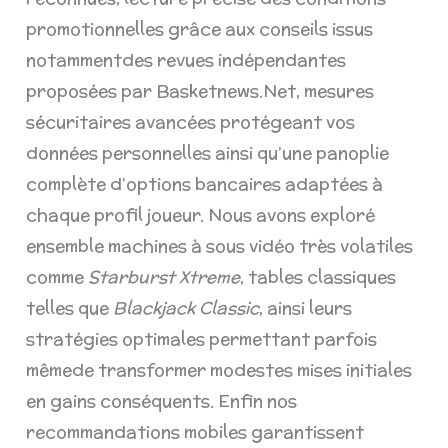
promotionnelles grâce aux conseils issus
notammentdes revues indépendantes
proposées par Basketnews.Net, mesures
sécuritaires avancées protégeant vos
données personnelles ainsi qu’une panoplie
complète d’options bancaires adaptées à
chaque profil joueur.​ Nous avons exploré
ensemble machines à sous vidéo très volatiles
comme
Starburst Xtreme
, tables classiques
telles que
Blackjack Classic
, ainsi leurs
stratégies optimales permettant parfois
mêmede transformer modestes mises initiales​
en gains conséquents.​ Enfin nos
recommandations mobiles garantissent