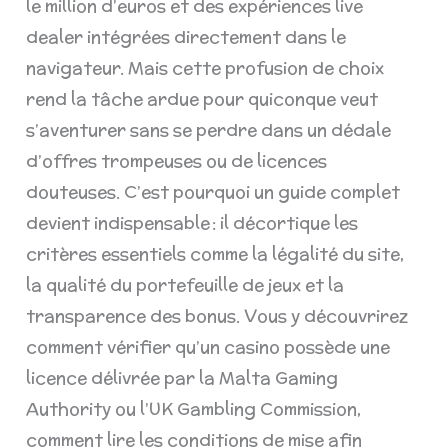
le million d’euros et des expériences live
dealer intégrées directement dans le
navigateur. Mais cette profusion de choix
rend la tâche ardue pour quiconque veut
s’aventurer sans se perdre dans un dédale
d’offres trompeuses ou de licences
douteuses. C’est pourquoi un guide complet
devient indispensable : il décortique les
critères essentiels comme la légalité du site,
la qualité du portefeuille de jeux et la
transparence des bonus. Vous y découvrirez
comment vérifier qu’un casino possède une
licence délivrée par la Malta Gaming
Authority ou l’UK Gambling Commission,
comment lire les conditions de mise afin