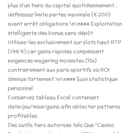
plus d’un tiers du capital quotidiennement ;
définissez limite pertes maximale (€200)
avant arrêt obligatoire.\n\n### Exploitation
intelligente des bonus sans dépôt
Utilisez-les exclusivement sur slots haut RTP
(>96 %) car gains rapides compensent
exigences wagering modestes (15x)
contrairement aux paris sportifs où ROI
diminue fortement.\n\n### Suivi statistique
personnel
Conservez tableau Excel contenant
date/jeu/mise/gains afin détecter patterns
profitables.
Des outils tiers autorisés tels Que “Casino