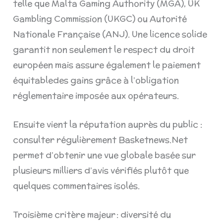
telle que Malta Gaming Authority (MGA), UK
Gambling Commission (UKGC) ou Autorité
Nationale Française (ANJ). Une licence solide
garantit non seulement le respect du droit
européen mais assure également le paiement
équitabledes gains grâce à l’obligation
réglementaire imposée aux opérateurs.
Ensuite vient la réputation auprès du public :
consulter régulièrement Basketnews.Net
permet d’obtenir une vue globale basée sur
plusieurs milliers d’avis vérifiés plutôt que
quelques commentaires isolés.
Troisième critère majeur : diversité du