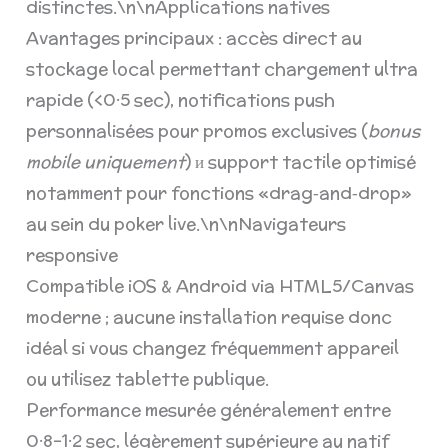
distinctes.\n\nApplications natives
Avantages principaux : accès direct au
stockage local permettant chargement ultra
rapide (<0·5 sec), notifications push
personnalisées pour promos exclusives (
bonus
mobile uniquement
) и support tactile optimisé
notamment pour fonctions «drag‑and‑drop»
au sein du poker live.\n\nNavigateurs
responsive
Compatible iOS & Android via HTML5/Canvas
moderne ; aucune installation requise donc
idéal si vous changez fréquemment appareil
ou utilisez tablette publique.
Performance mesurée généralement entre
0·8–1·2 sec, légèrement supérieure au natif