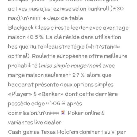
actives puis ajustez mise selon bankroll (%30
max).\n\n### ♠️ Jeux de table
Blackjack Classic reste leader avec avantage
maison <0·5 %. La clé réside dans utilisation
basique du tableau stratégie («hit/stand»
optimal). Roulette européenne offre meilleure
probabilité (
mise simple rouge/noir
) avec
marge maison seulement 2·7 %, alors que
baccarat présente deux options simples
«Player» & «Banker» dont cette dernière
possède edge ≈ 1·06 % après
commission.\n\n###
Poker online &
variantes live dealer
Cash games Texas Hold’em dominent suivi par