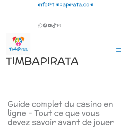
Ir
info@timbapirata.com
al
contenido
TIMBAPIRATA
Guide complet du casino en
ligne – Tout ce que vous
devez savoir avant de jouer