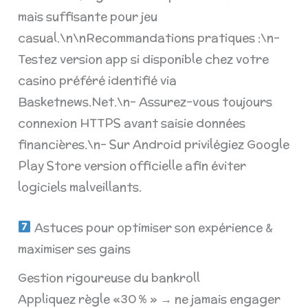
mais suffisante pour jeu
casual.\n\nRecommandations pratiques :\n-
Testez version app si disponible chez votre
casino préféré identifié via
Basketnews.Net.\n- Assurez-vous toujours
connexion HTTPS avant saisie données
financières.\n- Sur Android privilégiez Google
Play Store version officielle afin éviter
logiciels malveillants.
Astuces pour optimiser son expérience &
maximiser ses gains
Gestion rigoureuse du bankroll
Appliquez règle «30 % » → ne jamais engager