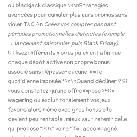
ou blackjack classique.\n\nStratégies
avancées pour cumuler plusieurs promos sans
violer T&C :\n
Créez vos comptes pendant
périodes promotionnelles distinctes (exemple
→ lancement saisonnier puis Black Friday).
Utilisez différents modes paiement afin que
chaque dépôt active son propre bonus
associé sans dépasser aucune limite
quotidienne imposée.*\n\nQuand décliner ? Si
vous constatez qu’une offre impose >40x
wagering ou exclut totalement vos jeux
favoris alors même avec gros bonus elle
devient peu rentable ; mieux vaut retenir celle
qui propose “20x” voire “15x” accompagné