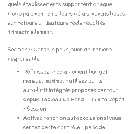
quels établissements supportent chaque
mode paiement ainsi leurs délais moyens basés
sur retours utilisateurs réels récoltés
trimestriellement.
Section 7 : Conseils pour jouer de manière
responsable
Définissez préalablement budget
mensuel maximal ­– utilisez outils
auto‑limit intégrés proposés partout
depuis Tableau De Bord → Limite Dépôt
/ Session .
Activez fonction auto­exclusion si vous
sentez perte contrôle ­– période