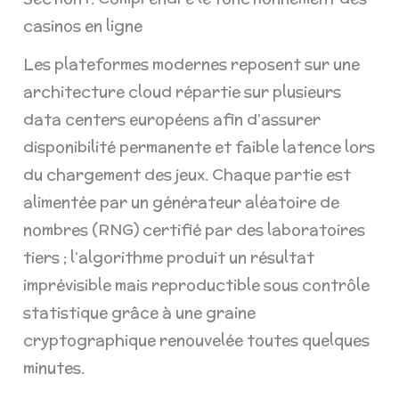
casinos en ligne
Les plateformes modernes reposent sur une
architecture cloud répartie sur plusieurs
data centers européens afin d’assurer
disponibilité permanente et faible latence lors
du chargement des jeux. Chaque partie est
alimentée par un générateur aléatoire de
nombres (RNG) certifié par des laboratoires
tiers ; l’algorithme produit un résultat
imprévisible mais reproductible sous contrôle
statistique grâce à une graine
cryptographique renouvelée toutes quelques
minutes.