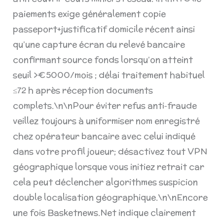
paiements exige généralement copie
passeport+justificatif domicile récent ainsi
qu’une capture écran du relevé bancaire
confirmant source fonds lorsqu’on atteint
seuil >€5000/mois ; délai traitement habituel
≤72 h après réception documents
complets.\n\nPour éviter refus anti‑fraude
veillez toujours à uniformiser nom enregistré
chez opérateur bancaire avec celui indiqué
dans votre profil joueur; désactivez tout VPN
géographique lorsque vous initiez retrait car
cela peut déclencher algorithmes suspicion
double localisation géographique.\n\nEncore
une fois Basketnews.Net indique clairement