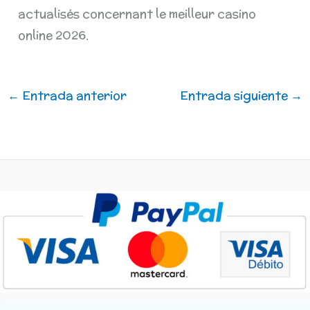
actualisés concernant le meilleur casino
online 2026.
←
Entrada anterior
Entrada siguiente
→