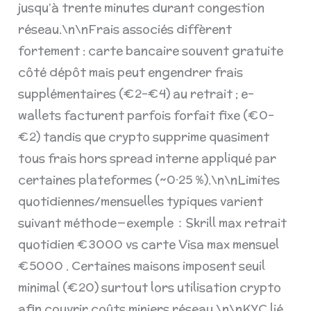
jusqu’à trente minutes durant congestion
réseau.\n\nFrais associés diffèrent
fortement : carte bancaire souvent gratuite
côté dépôt mais peut engendrer frais
supplémentaires (€2–€4) au retrait ; e-
wallets facturent parfois forfait fixe (€0–
€2) tandis que crypto supprime quasiment
tous frais hors spread interne appliqué par
certaines plateformes (~0·25 %).\n\nLimites
quotidiennes/mensuelles typiques varient
suivant méthode — exemple ：Skrill max retrait
quotidien €3000 vs carte Visa max mensuel
€5000 . Certaines maisons imposent seuil
minimal (€20) surtout lors utilisation crypto
afin couvrir coûts miniers réseau.\n\nKYC lié