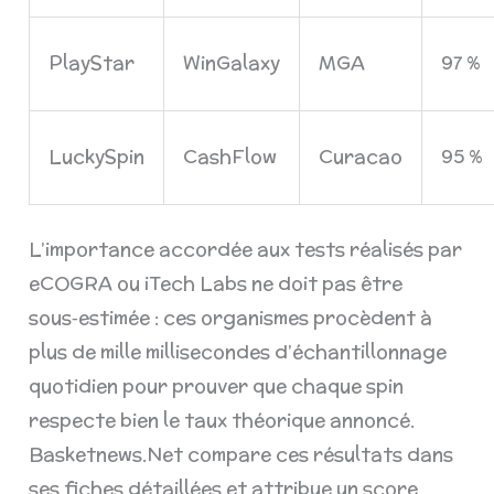
PlayStar
WinGalaxy
MGA
97 %
LuckySpin
CashFlow
Curacao
95 %
L’importance accordée aux tests réalisés par
eCOGRA ou iTech Labs ne doit pas être
sous‑estimée : ces organismes procèdent à
plus de mille millisecondes d’échantillonnage
quotidien pour prouver que chaque spin
respecte bien le taux théorique annoncé.
Basketnews.Net compare ces résultats dans
ses fiches détaillées et attribue un score