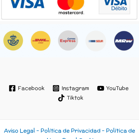
Facebook
Instagram
YouTube
Tiktok
Aviso Legal -
Política de Privacidad -
Política de