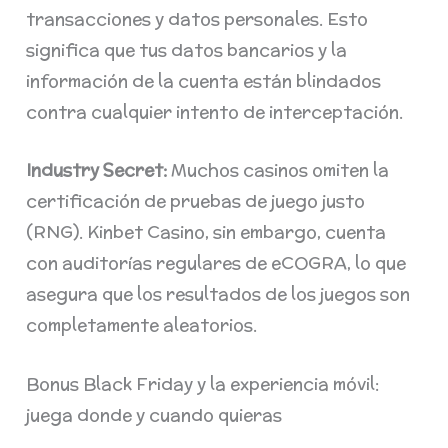
transacciones y datos personales. Esto
significa que tus datos bancarios y la
información de la cuenta están blindados
contra cualquier intento de interceptación.
Industry Secret:
Muchos casinos omiten la
certificación de pruebas de juego justo
(RNG). Kinbet Casino, sin embargo, cuenta
con auditorías regulares de eCOGRA, lo que
asegura que los resultados de los juegos son
completamente aleatorios.
Bonus Black Friday y la experiencia móvil:
juega donde y cuando quieras