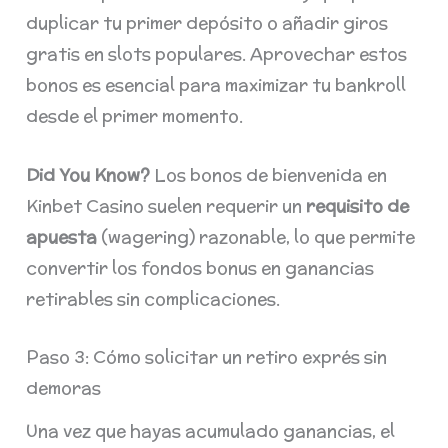
duplicar tu primer depósito o añadir giros
gratis en slots populares. Aprovechar estos
bonos es esencial para maximizar tu bankroll
desde el primer momento.
Did You Know?
Los bonos de bienvenida en
Kinbet Casino suelen requerir un
requisito de
apuesta
(wagering) razonable, lo que permite
convertir los fondos bonus en ganancias
retirables sin complicaciones.
Paso 3: Cómo solicitar un retiro exprés sin
demoras
Una vez que hayas acumulado ganancias, el