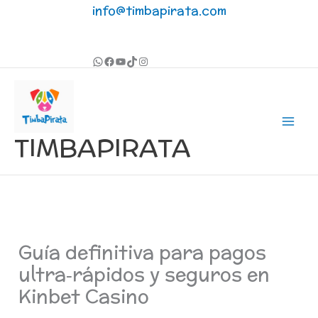
Ir
info@timbapirata.com
al
contenido
TIMBAPIRATA
Guía definitiva para pagos
ultra‑rápidos y seguros en
Kinbet Casino