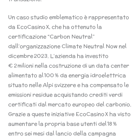
Un caso studio emblematico è rappresentato
da EcoCasino X, che ha ottenuto la
certificazione “Carbon Neutral”
dall’organizzazione Climate Neutral Now nel
dicembre 2023. L’azienda ha investito
€ 2 milioni nella costruzione di un data center
alimentato al 100 % da energia idroelettrica
situato nelle Alpi svizzere e ha compensato le
emissioni residue acquistando crediti verdi
certificati dal mercato europeo del carbonio.
Grazie a queste iniziative EcoCasino X ha visto
aumentare la propria base utenti del 18 %
entro sei mesi dal lancio della campagna