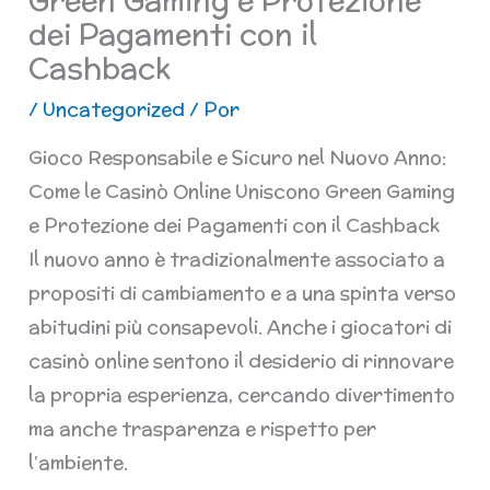
Green Gaming e Protezione
dei Pagamenti con il
Cashback
/
Uncategorized
/ Por
Gioco Responsabile e Sicuro nel Nuovo Anno:
Come le Casinò Online Uniscono Green Gaming
e Protezione dei Pagamenti con il Cashback
Il nuovo anno è tradizionalmente associato a
propositi di cambiamento e a una spinta verso
abitudini più consapevoli. Anche i giocatori di
casinò online sentono il desiderio di rinnovare
la propria esperienza, cercando divertimento
ma anche trasparenza e rispetto per
l’ambiente.