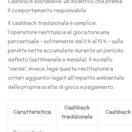
Cashback sostenibile: un incentivo che premia
il comportamento responsabile
Il cashback tradizionale è semplice:
l’operatore restituisce al giocatore una
percentuale – solitamente dal 5 % al 15 % – sulle
perdite nette accumulate durante un periodo
definito (settimanale o mensile). Il modello
“verde”, invece, lega questa restituzione a
criteri aggiuntivi legati all’impatto ambientale
delle proprie scelte di gioco e pagamento.
Cashback
Caratteristica
Cashback 
tradizionale