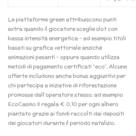
Le piattaforme green attribuiscono punti
extra quando il giocatore sceglie slot con
bassa intensità energetica – ad esempio titoli
basati su grafica vettoriale anziché
animazioni pesanti – oppure quando utilizza
metodi di pagamento certificati “eco”. Alcune
offerte includono anche bonus aggiuntivi per
chi partecipa a iniziative di riforestazione
promosse dall’operatore stesso; ad esempio
EcoCasino X regala € 0,10 per ogni albero
piantato grazie ai fondi raccolti dai depositi
dei giocatori durante il periodo natalizio.