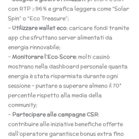
con RTP ≥ 96 % e grafica leggera come “Solar
Spin” o “Eco Treasure”;
–
Utilizzare wallet eco
: caricare fondi tramite
app che sfruttano server alimentati da
energia rinnovabile;
–
Monitorare l’Eco‑Score
: molti casinò
mostrano nella dashboard personale quanta
energia è stata risparmiata durante ogni
sessione – puntare a superare almeno il 70°
percentile rispetto alla media della
community;
–
Partecipare alle campagne CSR
:
contribuire alle iniziative benefiche offerte
dall’operatore garantisce bonus extra fino