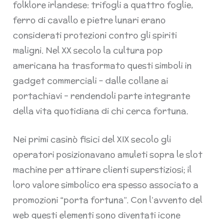
folklore irlandese: trifogli a quattro foglie,
ferro di cavallo e pietre lunari erano
considerati protezioni contro gli spiriti
maligni. Nel XX secolo la cultura pop
americana ha trasformato questi simboli in
gadget commerciali – dalle collane ai
portachiavi – rendendoli parte integrante
della vita quotidiana di chi cerca fortuna.
Nei primi casinò fisici del XIX secolo gli
operatori posizionavano amuleti sopra le slot
machine per attirare clienti superstiziosi; il
loro valore simbolico era spesso associato a
promozioni “porta fortuna”. Con l’avvento del
web questi elementi sono diventati icone