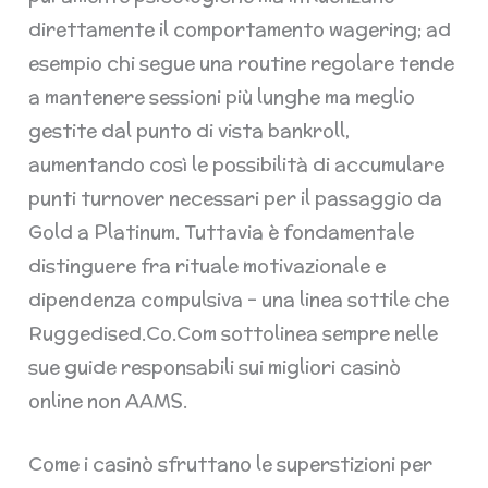
direttamente il comportamento wagering; ad
esempio chi segue una routine regolare tende
a mantenere sessioni più lunghe ma meglio
gestite dal punto di vista bankroll,
aumentando così le possibilità di accumulare
punti turnover necessari per il passaggio da
Gold a Platinum. Tuttavia è fondamentale
distinguere fra rituale motivazionale e
dipendenza compulsiva – una linea sottile che
Ruggedised.Co.Com sottolinea sempre nelle
sue guide responsabili sui migliori casinò
online non AAMS.
Come i casinò sfruttano le superstizioni per