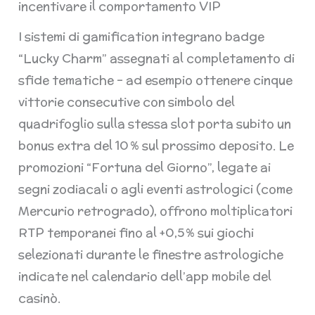
incentivare il comportamento VIP
I sistemi di gamification integrano badge
“Lucky Charm” assegnati al completamento di
sfide tematiche – ad esempio ottenere cinque
vittorie consecutive con simbolo del
quadrifoglio sulla stessa slot porta subito un
bonus extra del 10 % sul prossimo deposito. Le
promozioni “Fortuna del Giorno”, legate ai
segni zodiacali o agli eventi astrologici (come
Mercurio retrogrado), offrono moltiplicatori
RTP temporanei fino al +0,5 % sui giochi
selezionati durante le finestre astrologiche
indicate nel calendario dell’app mobile del
casinò.