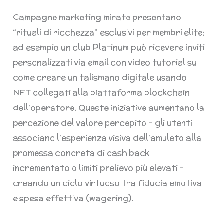
Campagne marketing mirate presentano
“rituali di ricchezza” esclusivi per membri elite;
ad esempio un club Platinum può ricevere inviti
personalizzati via email con video tutorial su
come creare un talismano digitale usando
NFT collegati alla piattaforma blockchain
dell’operatore. Queste iniziative aumentano la
percezione del valore percepito – gli utenti
associano l’esperienza visiva dell’amuleto alla
promessa concreta di cash back
incrementato o limiti prelievo più elevati –
creando un ciclo virtuoso tra fiducia emotiva
e spesa effettiva (wagering).