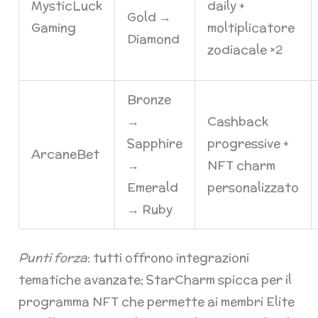
MysticLuck
daily +
Gold →
Gaming
moltiplicatore
Diamond
zodiacale ×2
Bronze
→
Cashback
Sapphire
progressive +
ArcaneBet
→
NFT charm
Emerald
personalizzato
→ Ruby
Punti forza
: tutti offrono integrazioni
tematiche avanzate; StarCharm spicca per il
programma NFT che permette ai membri Elite