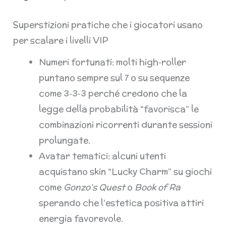
Superstizioni pratiche che i giocatori usano
per scalare i livelli VIP
Numeri fortunati: molti high‑roller
puntano sempre sul 7 o su sequenze
come 3‑3‑3 perché credono che la
legge della probabilità “favorisca” le
combinazioni ricorrenti durante sessioni
prolungate.
Avatar tematici: alcuni utenti
acquistano skin “Lucky Charm” su giochi
come
Gonzo’s Quest
o
Book of Ra
sperando che l’estetica positiva attiri
energia favorevole.