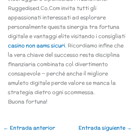
Ruggedised.Co.Com invita tutti gli
appassionati interessati ad esplorare
personalmente questa sinergia tra fortuna
digitale e vantaggi elite visitando i consigliati
casino non aams sicuri
. Ricordiamo infine che
la vera chiave del successo resta disciplina
finanziaria combinata col divertimento
consapevole — perché anche il migliore
amuleto digitale perde valore se manca la
strategia dietro ogni scommessa.
Buona fortuna!
←
Entrada anterior
Entrada siguiente
→