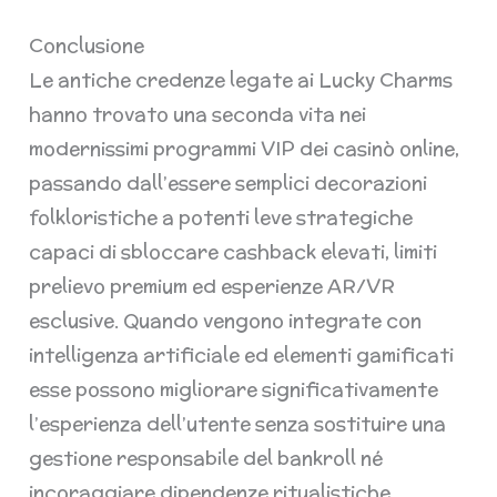
Conclusione
Le antiche credenze legate ai Lucky Charms
hanno trovato una seconda vita nei
modernissimi programmi VIP dei casinò online,
passando dall’essere semplici decorazioni
folkloristiche a potenti leve strategiche
capaci di sbloccare cashback elevati, limiti
prelievo premium ed esperienze AR/VR
esclusive. Quando vengono integrate con
intelligenza artificiale ed elementi gamificati
esse possono migliorare significativamente
l’esperienza dell’utente senza sostituire una
gestione responsabile del bankroll né
incoraggiare dipendenze ritualistiche.