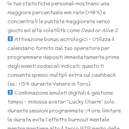
le tue statistiche personali mostrano una
maggiore percentuale win rate (>48 %) e
concentra lì le puntate maggiorate verso
giochi ad alta volatilità come
Dead or Alive 2
.
Attivazione bonus astrologici – Utilizza il
calendario fornito dal tuo operatore per
programmare depositi immediatamente prima
degli eventi zodiacali indicati; questo ti
consente spesso multipli extra sul cashback
(es.: +15 % durante Venere in Toro).
Combinazione amuleti digitali & gestione
tempo – Indossa avatar “Lucky Charm” solo
durante sessioni programmate ≤4 ore; limitare
la durata evita l’effetto burnout mentale
mentre mantiene alto il tasso RTP medio delle