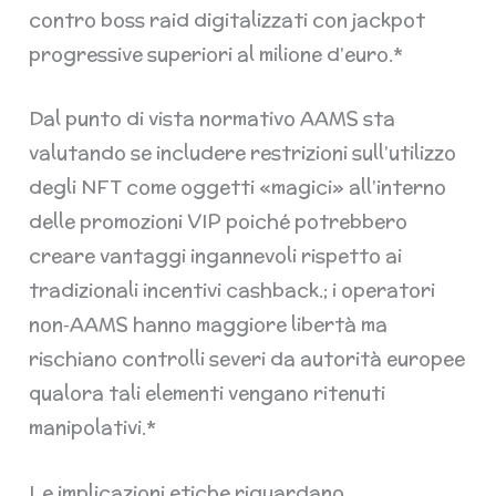
contro boss raid digitalizzati con jackpot
progressive superiori al milione d’euro.*
Dal punto di vista normativo AAMS sta
valutando se includere restrizioni sull’utilizzo
degli NFT come oggetti «magici» all’interno
delle promozioni VIP poiché potrebbero
creare vantaggi ingannevoli rispetto ai
tradizionali incentivi cashback.; i operatori
non‑AAMS hanno maggiore libertà ma
rischiano controlli severi da autorità europee
qualora tali elementi vengano ritenuti
manipolativi.*
Le implicazioni etiche riguardano