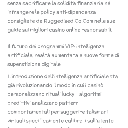
senza sacrificare la solidità finanziaria né
infrangere le policy anti‑dipendenza
consigliate da Ruggedised.Co.Com nelle sue
guide sui migliori casino online responsabili.
Il futuro dei programmi VIP: intelligenza
artificiale, realtà aumentata e nuove forme di
superstizione digitale
L’introduzione dell’intelligenza artificiale sta
già rivoluzionando il modo in cui i casinò
personalizzano rituali lucky – algoritmi
predittivi analizzano pattern
comportamentali per suggerire talismani
virtuali specificamente calibrati sull’utente