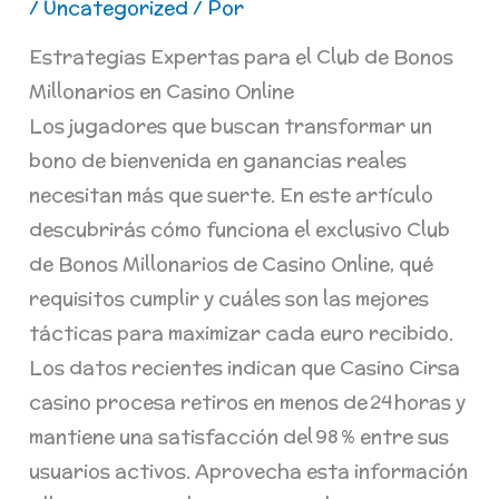
/
Uncategorized
/ Por
Estrategias Expertas para el Club de Bonos
Millonarios en Casino Online
Los jugadores que buscan transformar un
bono de bienvenida en ganancias reales
necesitan más que suerte. En este artículo
descubrirás cómo funciona el exclusivo Club
de Bonos Millonarios de Casino Online, qué
requisitos cumplir y cuáles son las mejores
tácticas para maximizar cada euro recibido.
Los datos recientes indican que Casino Cirsa
casino procesa retiros en menos de 24 horas y
mantiene una satisfacción del 98 % entre sus
usuarios activos. Aprovecha esta información