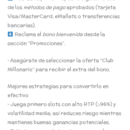
de los
métodos de pago
aprobados (tarjeta
Visa/MasterCard, eWallets o transferencias
bancarias).
Reclama el
bono bienvenida
desde la
sección “Promociones”.
• Asegúrate de seleccionar la oferta “Club
Millonario” para recibir el extra del bono.
Mejores estrategias para convertirlo en
efectivo
• Juega primero slots con alto RTP (≥96%) y
volatilidad media; así reduces riesgo mientras
mantienes buenas ganancias potenciales.