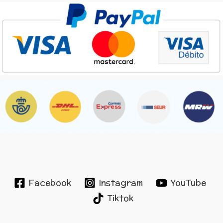
Facebook
Instagram
YouTube
Tiktok