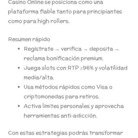
Casino Online se posiciona como una
plataforma fiable tanto para principiantes
como para high rollers.
Resumen rápido
Regístrate → verifica → deposita →
reclama bonificación premium.
Juega slots con RTP ≥96% y volatilidad
media/alta.
Usa métodos rápidos como Visa o
criptomonedas para retiros.
Activa límites personales y aprovecha
herramientas anti‑adicción.
Con estas estrategias podrás transformar