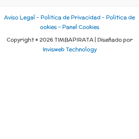
Aviso Legal -
Política de Privacidad -
Política de
ookies -
Panel Cookies
Copyright © 2026 TIMBAPIRATA | Diseñado por
Invisweb Technology