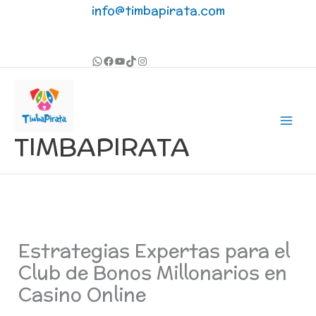
Ir
info@timbapirata.com
al
contenido
TIMBAPIRATA
Estrategias Expertas para el
Club de Bonos Millonarios en
Casino Online