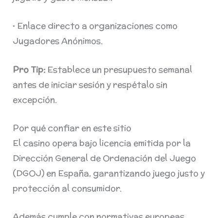
• Enlace directo a organizaciones como
Jugadores Anónimos.
Pro Tip:
Establece un presupuesto semanal
antes de iniciar sesión y respétalo sin
excepción.
Por qué confiar en este sitio
El casino opera bajo licencia emitida por la
Dirección General de Ordenación del Juego
(DGOJ) en España, garantizando juego justo y
protección al consumidor.
Además cumple con normativas europeas