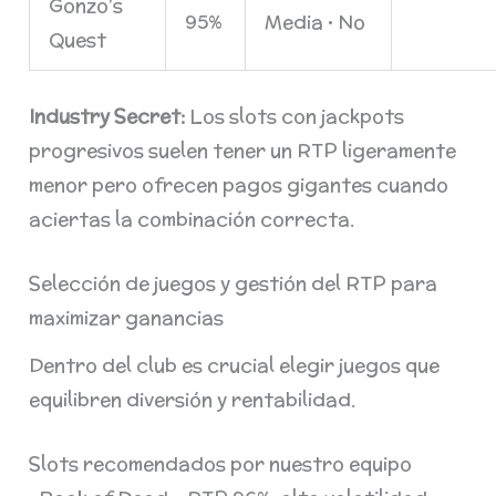
Gonzo’s
95%
Media • No
Quest
Industry Secret:
Los slots con jackpots
progresivos suelen tener un RTP ligeramente
menor pero ofrecen pagos gigantes cuando
aciertas la combinación correcta.
Selección de juegos y gestión del RTP para
maximizar ganancias
Dentro del club es crucial elegir juegos que
equilibren diversión y rentabilidad.
Slots recomendados por nuestro equipo