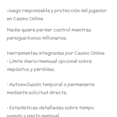
Juego responsable y protección del jugador
en Casino Online
Nadie quiere perder control mientras
persigue bonos millonarios.
Herramientas integradas por Casino Online
• Límite diario/mensual opcional sobre
depósitos y pérdidas.
• Autoexclusión temporal o permanente
mediante solicitud directa.
• Estadísticas detalladas sobre tiempo
jugado y gasto mensual.