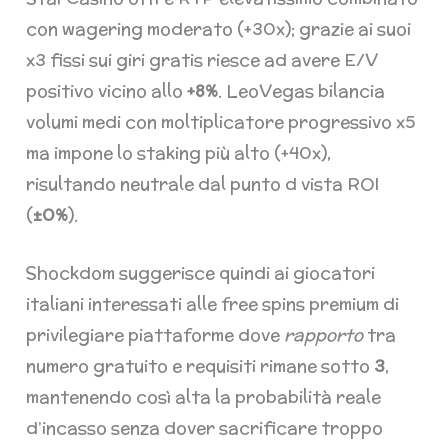
con wagering moderato (+30x); grazie ai suoi
x3 fissi sui giri gratis riesce ad avere E/V
positivo vicino allo
+8%
. LeoVegas bilancia
volumi medi con moltiplicatore progressivo x5
ma impone lo staking più alto (+40x),
risultando neutrale dal punto d vista ROI
(
±0%
).
Shockdom suggerisce quindi ai giocatori
italiani interessati alle free spins premium di
privilegiare piattaforme dove
rapporto
tra
numero gratuito e requisiti rimane sotto
3
,
mantenendo così alta la probabilità reale
d’incasso senza dover sacrificare troppo