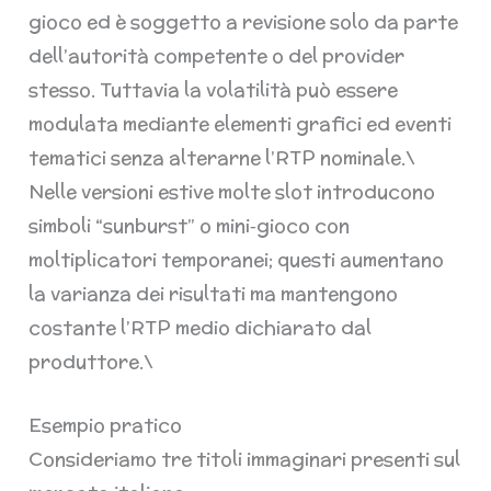
gioco ed è soggetto a revisione solo da parte
dell’autorità competente o del provider
stesso. Tuttavia la volatilità può essere
modulata mediante elementi grafici ed eventi
tematici senza alterarne l’RTP nominale.\
Nelle versioni estive molte slot introducono
simboli “sunburst” o mini‑gioco con
moltiplicatori temporanei; questi aumentano
la varianza dei risultati ma mantengono
costante l’RTP medio dichiarato dal
produttore.\
Esempio pratico
Consideriamo tre titoli immaginari presenti sul