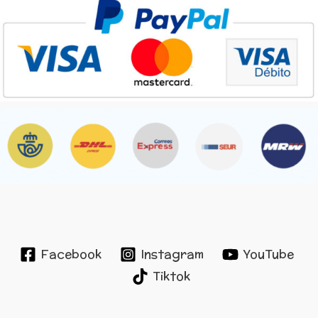
Facebook
Instagram
YouTube
Tiktok