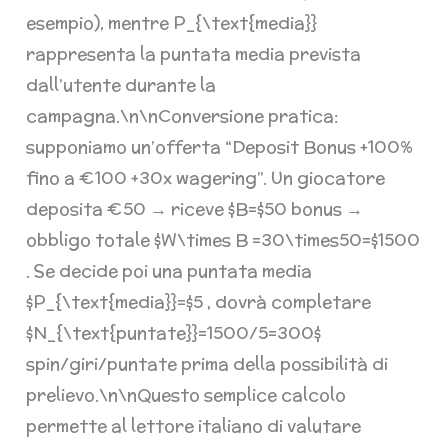
esempio), mentre P_{\text{media}}
rappresenta la puntata media prevista
dall’utente durante la
campagna.\n\nConversione pratica:
supponiamo un’offerta “Deposit Bonus +100%
fino a €100 +30x wagering”. Un giocatore
deposita €50 → riceve $B=$50 bonus →
obbligo totale $W\times B =30\times50=$1500
. Se decide poi una puntata media
$P_{\text{media}}=$5 , dovrà completare
$N_{\text{puntate}}=1500/5=300$
spin/giri/puntate prima della possibilità di
prelievo.\n\nQuesto semplice calcolo
permette al lettore italiano di valutare