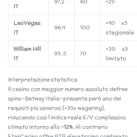
97,2
60
×25
IT
LeoVegas
×40 x5
96,4
100
IT
stagionale
William Hill
×30 x3
95 ,5
70
IT
limitato
Interpretazione statistica
Il casino con maggior numero assoluto de​free
spins—Betway Italia—presenta però uno dei
requisiti più sever­osi (+35x wagering),
riducendo così l’indice reale E/V complessivo
stimato intorno allo
–12%
. Al contrario
StarCasino offre RTP elevatissimo combinato