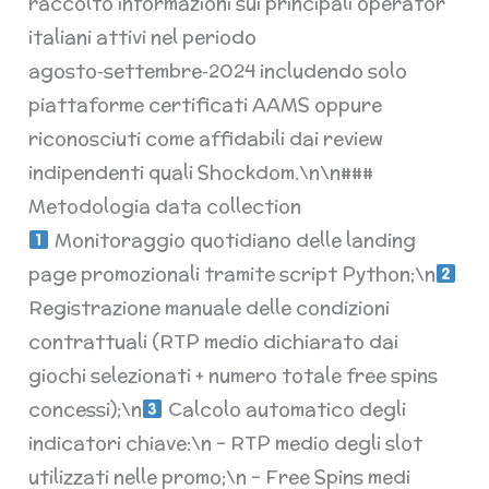
raccolto informazioni sui principali operator
italiani attivi nel periodo
agosto‑settembre‑2024 includendo solo
piattaforme certificati AAMS oppure
riconosciuti come affidabili dai review
indipendenti quali Shockdom.\n\n###
Metodologia data collection
Monitoraggio quotidiano delle landing
page promozionali tramite script Python;\n
Registrazione manuale delle condizioni
contrattuali (RTP medio dichiarato dai
giochi selezionati + numero totale free spins
concessi);\n
Calcolo automatico degli
indicatori chiave:\n – RTP medio degli slot
utilizzati nelle promo;\n – Free Spins medi