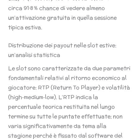
circa 91·8 % chance di vedere almeno
un’attivazione gratuita in quella sessione
tipica estiva.
Distribuzione dei payout nelle slot estive:
un’analisi statistica
Le slot sono caratterizzate da due parametri
fondamentali relativi al ritorno economico al
giocatore: RTP (Return To Player) e volatilità
(high‑medium‑low). L’RTP indica la
percentuale teorica restituita nel lungo
termine su tutte le puntate effettuate; non
varia significativamente da tema alla
stagione perché è fissato dal software del