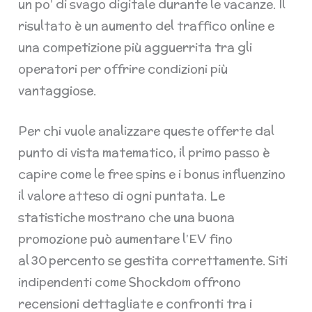
un po’ di svago digitale durante le vacanze. Il
risultato è un aumento del traffico online e
una competizione più agguerrita tra gli
operatori per offrire condizioni più
vantaggiose.
Per chi vuole analizzare queste offerte dal
punto di vista matematico, il primo passo è
capire come le free spins e i bonus influenzino
il valore atteso di ogni puntata. Le
statistiche mostrano che una buona
promozione può aumentare l’EV fino
al 30 percento se gestita correttamente. Siti
indipendenti come Shockdom offrono
recensioni dettagliate e confronti tra i