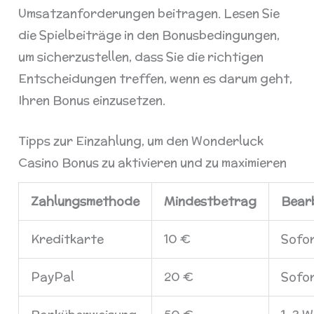
Umsatzanforderungen beitragen. Lesen Sie
die Spielbeiträge in den Bonusbedingungen,
um sicherzustellen, dass Sie die richtigen
Entscheidungen treffen, wenn es darum geht,
Ihren Bonus einzusetzen.
Tipps zur Einzahlung, um den Wonderluck
Casino Bonus zu aktivieren und zu maximieren
Zahlungsmethode
Mindestbetrag
Bear
Kreditkarte
10 €
Sofo
PayPal
20 €
Sofo