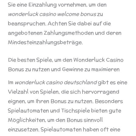
Sie eine Einzahlung vornehmen, um den
wonderluck casino welcome bonus
zu
beanspruchen. Achten Sie dabei auf die
angebotenen Zahlungsmethoden und deren
Mindesteinzahlungsbeträge.
Die besten Spiele, um den Wonderluck Casino
Bonus zu nutzen und Gewinne zu maximieren
Im
wonderluck casino deutschland
gibt es eine
Vielzahl von Spielen, die sich hervorragend
eignen, um Ihren Bonus zu nutzen. Besonders
Spielautomaten und Tischspiele bieten gute
Möglichkeiten, um den Bonus sinnvoll
einzusetzen. Spielautomaten haben oft eine