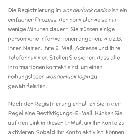
Die Registrierung im
wonderluck casino
ist ein
einfacher Prozess, der normalerweise nur
wenige Minuten dauert. Sie müssen einige
persönliche Informationen angeben, wie z.B.
Ihren Namen, Ihre E-Mail-Adresse und Ihre
Telefonnummer. Stellen Sie sicher, dass alle
Informationen korrekt sind, um einen
reibungslosen
wonderluck login
zu
gewährleisten.
Nach der Registrierung erhalten Sie in der
Regel eine Bestätigungs-E-Mail. Klicken Sie
auf den Link in dieser E-Mail, um Ihr Konto zu
aktivieren. Sobald Ihr Konto aktiv ist, können