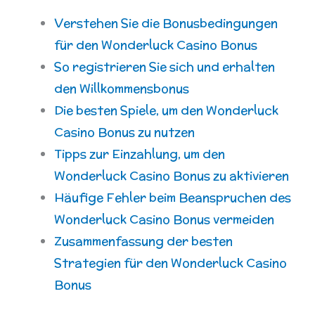
Verstehen Sie die Bonusbedingungen
für den Wonderluck Casino Bonus
So registrieren Sie sich und erhalten
den Willkommensbonus
Die besten Spiele, um den Wonderluck
Casino Bonus zu nutzen
Tipps zur Einzahlung, um den
Wonderluck Casino Bonus zu aktivieren
Häufige Fehler beim Beanspruchen des
Wonderluck Casino Bonus vermeiden
Zusammenfassung der besten
Strategien für den Wonderluck Casino
Bonus