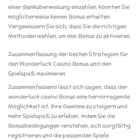
einer Banküberweisung einzahlen, könnten Sie
möglicherweise keinen Bonus erhalten.
Vergewissern Sie sich, dass Sie die richtigen
Methoden wählen, um den Bonus zu aktivieren.
Zusammenfassung der besten Strategien für
den Wonderluck Casino Bonus und den
Spielspaß maximieren
Zusammenfassend lässt sich sagen, dass der
wonderluck casino
Bonus eine hervorragende
Möglichkeit ist, Ihre Gewinne zu steigern und
mehr Spielspaß zu erleben. Indem Sie die
Bonusbedingungen verstehen, sich sorgfältig
registrieren und die passenden Spiele