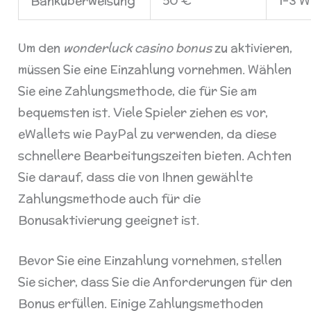
Banküberweisung
50 €
1-3 
Um den
wonderluck casino bonus
zu aktivieren,
müssen Sie eine Einzahlung vornehmen. Wählen
Sie eine Zahlungsmethode, die für Sie am
bequemsten ist. Viele Spieler ziehen es vor,
eWallets wie PayPal zu verwenden, da diese
schnellere Bearbeitungszeiten bieten. Achten
Sie darauf, dass die von Ihnen gewählte
Zahlungsmethode auch für die
Bonusaktivierung geeignet ist.
Bevor Sie eine Einzahlung vornehmen, stellen
Sie sicher, dass Sie die Anforderungen für den
Bonus erfüllen. Einige Zahlungsmethoden