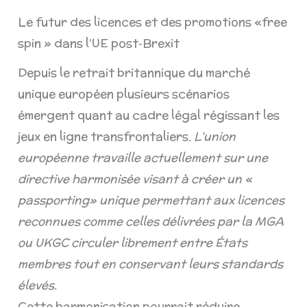
Le futur des licences et des promotions «free
spin » dans l’UE post‑Brexit
Depuis le retrait britannique du marché
unique européen plusieurs scénarios
émergent quant au cadre légal régissant les
jeux en ligne transfrontaliers.
L’union
européenne travaille actuellement sur une
directive harmonisée visant à créer un «​
passporting​» unique permettant aux licences
reconnues comme celles délivrées par la MGA
ou UKGC circuler librement entre États
membres tout en conservant leurs standards
élevés.
Cette harmonisation pourrait réduire