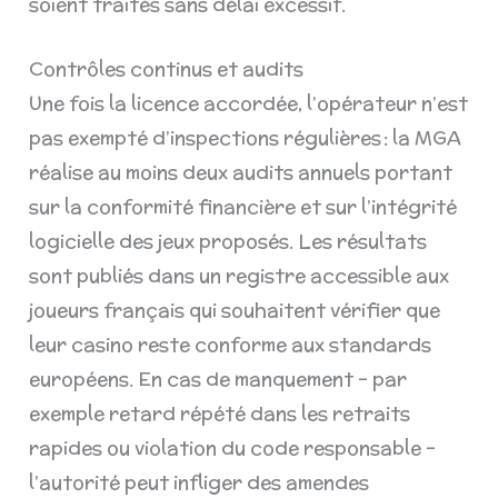
soient traités sans délai excessif.
Contrôles continus et audits
Une fois la licence accordée, l’opérateur n’est
pas exempté d’inspections régulières : la MGA
réalise au moins deux audits annuels portant
sur la conformité financière et sur l’intégrité
logicielle des jeux proposés. Les résultats
sont publiés dans un registre accessible aux
joueurs français qui souhaitent vérifier que
leur casino reste conforme aux standards
européens. En cas de manquement – par
exemple retard répété dans les retraits
rapides ou violation du code responsable –
l’autorité peut infliger des amendes