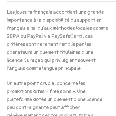
Les joueurs français accordent une grande
importance à la disponibilité du support en
français ainsi qu’aux méthodes locales comme
SEPA ou PayPal via PaySafeCard ; ces
critères sont rarement remplis par les
opérateurs uniquement titulaires d’une
licence Curaçao qui privilégient souvent
l’anglais comme langue principale.
Un autre point crucial concerne les
promotions dites « free spins ». Une
plateforme dotée uniquement d’une licence
peu contraignante peut afficher
généreusement ces tours gratuits mais