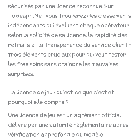
sécurisés par une licence reconnue. Sur
Foxieapp.Net vous trouverez des classements
indépendants qui évaluent chaque opérateur
selon la solidité de sa licence, la rapidité des
retraits et la transparence du service client –
trois éléments cruciaux pour qui veut tester
les free spins sans craindre les mauvaises
surprises.
La licence de jeu : qu’est‑ce que c’est et
pourquoi elle compte ?
Une licence de jeu est un agrément officiel
délivré par une autorité réglementaire après
vérification approfondie du modèle