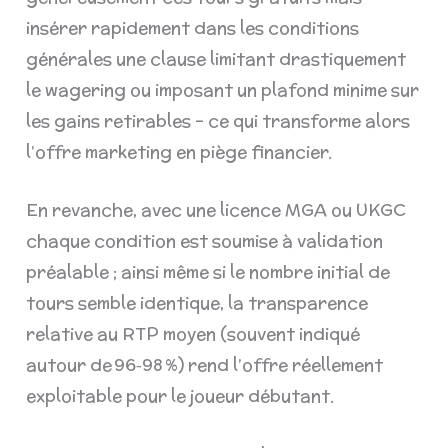
insérer rapidement dans les conditions
générales une clause limitant drastiquement
le wagering ou imposant un plafond minime sur
les gains retirables – ce qui transforme alors
l’offre marketing en piège financier.
En revanche, avec une licence MGA ou UKGC
chaque condition est soumise à validation
préalable ; ainsi même si le nombre initial de
tours semble identique, la transparence
relative au RTP moyen (souvent indiqué
autour de 96‑98 %) rend l’offre réellement
exploitable pour le joueur débutant.