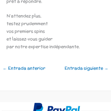
prêt à répondre.
N’attendez plus,
testez prudemment
vos premiers spins
et laissez‑vous guider
par notre expertise indépendante.
←
Entrada anterior
Entrada siguiente
→