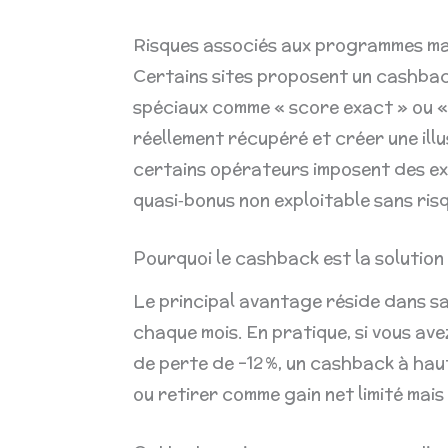
Risques associés aux programmes m
Certains sites proposent un cashback
spéciaux comme « score exact » ou «
réellement récupéré et créer une illus
certains opérateurs imposent des exi
quasi‑bonus non exploitable sans ris
Pourquoi le cashback est la solution 
Le principal avantage réside dans sa
chaque mois. En pratique, si vous av
de perte de –12 %, un cashback à hau
ou retirer comme gain net limité mais