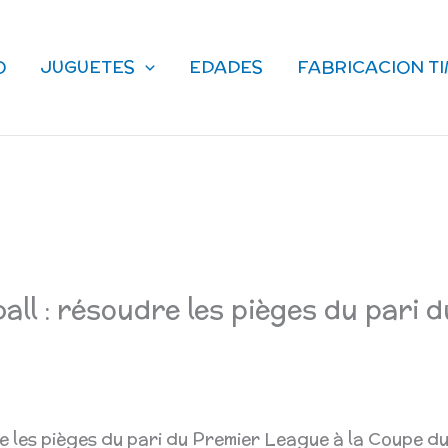
O
JUGUETES
EDADES
FABRICACION T
all : résoudre les pièges du pari 
re les pièges du pari du Premier League à la Coupe 