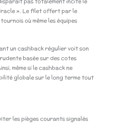
isparaît pas totalement incite le
acle ». Le filet offert par le
tournois où même les équipes
ant un cashback régulier voit son
 prudente basée sur des cotes
insi, même si le cashback ne
ilité globale sur le long terme tout
iter les pièges courants signalés