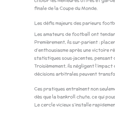
choisir les meilleures offres et gard
finale de la Coupe du Monde.
Les défis majeurs des parieurs footb
Les amateurs de football ont tendan
Premièrement, ils sur‑parient : place
d’enthousiasme après une victoire réc
statistiques sous‑jacentes, pensant 
Troisièmement, ils négligent l’impact 
décisions arbitrales peuvent transfo
Ces pratiques entraînent non seuleme
dès que la bankroll chute, ce qui pou
Le cercle vicieux s’installe rapideme