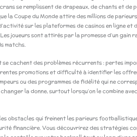
crans se remplissent de drapeaux, de chants et de p
ue la Coupe du Monde attire des millions de parieurs
’activité sur les plateformes de casinos en ligne et d
 Les joueurs sont attirés par la promesse d’un gain 
nds matchs.
 se cachent des problèmes récurrents : pertes impo
érentes promotions et difficulté à identifier les off
mpeurs ou des programmes de fidélité qui ne corresp
ut changer la donne, surtout lorsqu’on le combine ave
les obstacles qui freinent les parieurs footballisti
urité financière. Vous découvrirez des stratégies co