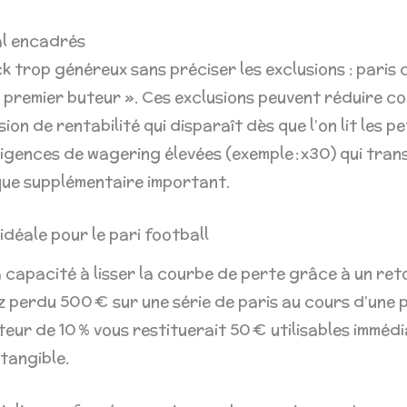
al encadrés
 trop généreux sans préciser les exclusions : paris
 premier buteur ». Ces exclusions peuvent réduire c
ion de rentabilité qui disparaît dès que l’on lit les pe
gences de wagering élevées (exemple : x30) qui tran
que supplémentaire important.
idéale pour le pari football
 capacité à lisser la courbe de perte grâce à un re
ez perdu 500 € sur une série de paris au cours d’une
teur de 10 % vous restituerait 50 € utilisables immé
 tangible.