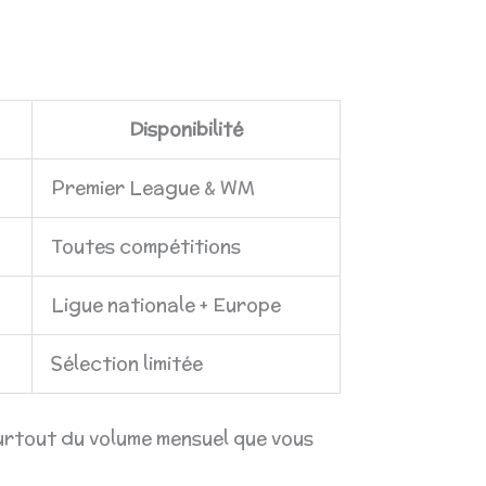
Disponibilité
Premier League & WM
Toutes compétitions
Ligue nationale + Europe
Sélection limitée
surtout du volume mensuel que vous