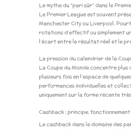
Le mythe du “pari sûr” dans le Prem
Le Premier League est souvent prése
Manchester City ou Liverpool. Pourta
rotations d’effectif ou simplement une
l’écart entre le résultat réel et le p
La pression du calendrier de la Co
La Coupe du Monde concentre plus de
plusieurs fois en l’espace de quelques
performances individuelles et collec
uniquement sur la forme récente très
Cashback : principe, fonctionnement 
Le cashback dans le domaine des par