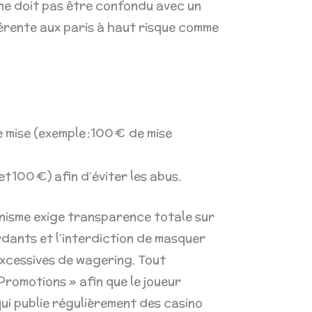
 ne doit pas être confondu avec un
nhérente aux paris à haut risque comme
 mise (exemple : 100 € de mise
t 100 €) afin d’éviter les abus.
nisme exige transparence totale sur
rdants et l’interdiction de masquer
xcessives de wagering. Tout
romotions » afin que le joueur
qui publie régulièrement des casino