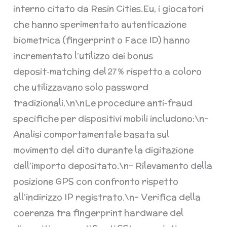
interno citato da Resin Cities.Eu, i giocatori
che hanno sperimentato autenticazione
biometrica (fingerprint o Face ID) hanno
incrementato l’utilizzo dei bonus
deposit‑matching del 27 % rispetto a coloro
che utilizzavano solo password
tradizionali.\n\nLe procedure anti‑fraud
specifiche per dispositivi mobili includono:\n-
Analisi comportamentale basata sul
movimento del dito durante la digitazione
dell’importo depositato.\n- Rilevamento della
posizione GPS con confronto rispetto
all’indirizzo IP registrato.\n- Verifica della
coerenza tra fingerprint hardware del