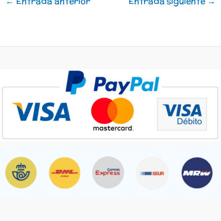
←
Entrada anterior
Entrada siguiente
→