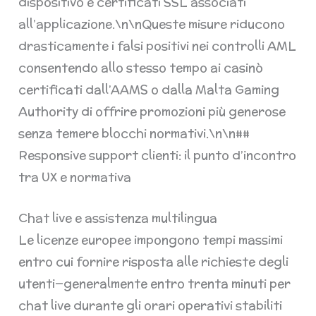
dispositivo e certificati SSL associati
all’applicazione.\n\nQueste misure riducono
drasticamente i falsi positivi nei controlli AML
consentendo allo stesso tempo ai casinò
certificati dall’AAMS o dalla Malta Gaming
Authority di offrire promozioni più generose
senza temere blocchi normativi.\n\n##
Responsive support clienti: il punto d’incontro
tra UX e normativa
Chat live e assistenza multilingua
Le licenze europee impongono tempi massimi
entro cui fornire risposta alle richieste degli
utenti—generalmente entro trenta minuti per
chat live durante gli orari operativi stabiliti