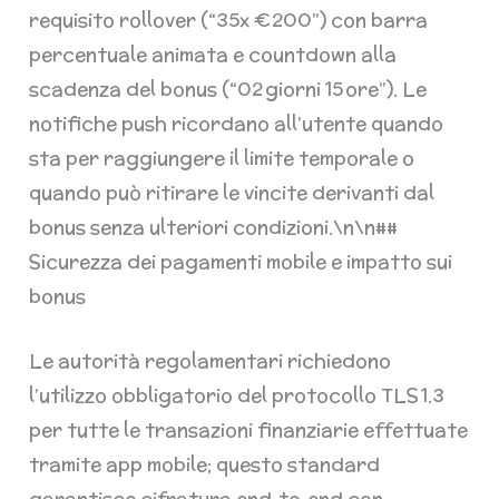
requisito rollover (“35x €200”) con barra
percentuale animata e countdown alla
scadenza del bonus (“02 giorni 15 ore”). Le
notifiche push ricordano all’utente quando
sta per raggiungere il limite temporale o
quando può ritirare le vincite derivanti dal
bonus senza ulteriori condizioni.\n\n##
Sicurezza dei pagamenti mobile e impatto sui
bonus
Le autorità regolamentari richiedono
l’utilizzo obbligatorio del protocollo TLS 1.3
per tutte le transazioni finanziarie effettuate
tramite app mobile; questo standard