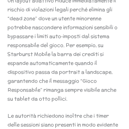
Un layout adattivo riduce immediatamente il
rischio di violazioni legali perché elimina gli
“dead zone” dove un utente minorenne
potrebbe nascondere informazioni sensibili o
bypassare i limiti auto‑imposti dal sistema
responsabile del gioco. Per esempio, su
Starburst Mobile la barra dei crediti si
espande automaticamente quando il
dispositivo passa da portrait a landscape,
garantendo che il messaggio “Gioco
Responsabile” rimanga sempre visibile anche
su tablet da otto pollici.
Le autorità richiedono inoltre che i timer
delle sessioni siano presenti in modo evidente