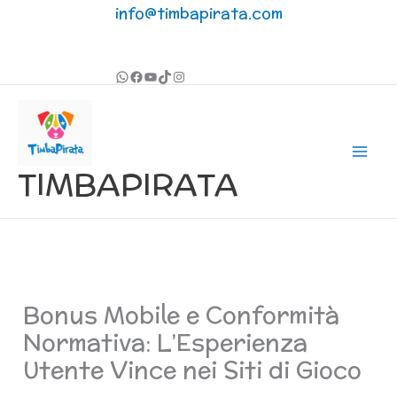
Ir
info@timbapirata.com
al
contenido
TIMBAPIRATA
Bonus Mobile e Conformità
Normativa: L’Esperienza
Utente Vince nei Siti di Gioco