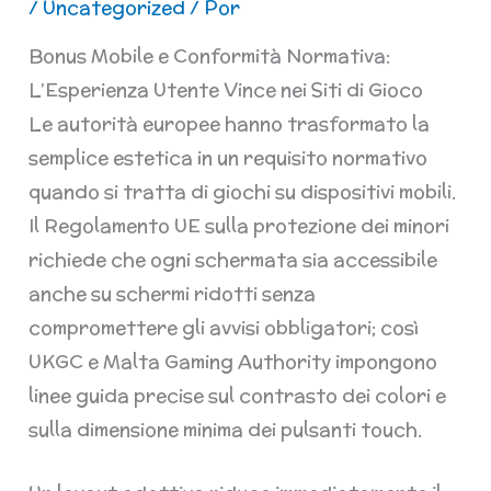
/
Uncategorized
/ Por
Bonus Mobile e Conformità Normativa:
L’Esperienza Utente Vince nei Siti di Gioco
Le autorità europee hanno trasformato la
semplice estetica in un requisito normativo
quando si tratta di giochi su dispositivi mobili.
Il Regolamento UE sulla protezione dei minori
richiede che ogni schermata sia accessibile
anche su schermi ridotti senza
compromettere gli avvisi obbligatori; così
UKGC e Malta Gaming Authority impongono
linee guida precise sul contrasto dei colori e
sulla dimensione minima dei pulsanti touch.