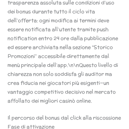
trasparenza assoluta sulle condizioni d’uso
dei bonus durante tutto il ciclo vita
dell’offerta: ogni modifica ai termini deve
essere notificata all’utente tramite push
notification entro 24 ore dalla pubblicazione
ed essere archiviata nella sezione “Storico
Promozioni” accessibile direttamente dal
menù principale dell’app.\n\nQuesto livello di
chiarezza non solo soddisfa gli auditor ma
crea fiducia nei giocatori più esigenti—un
vantaggio competitivo decisivo nel mercato
affollato dei migliori casinò online.
Il percorso del bonus dal click alla riscossione
Fase di attivazione