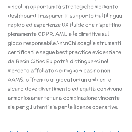
vincoli in opportunità strategiche mediante
dashboard trasparenti, supporto multilingua
rapido ed esperienze UX fluide che rispettino
pienamente GDPR, AML e le direttive sul
gioco responsabile.\n\nChi sceglie strumenti
certificati e segue best practice evidenziate
da Resin Cities.Eu potrà distinguersi nel
mercato affollato dei migliori casino non
AAMS, offrendo ai giocatori un ambiente
sicuro dove divertimento ed equità convivono
armoniosamente—una combinazione vincente
sia per gli utenti sia per le licenze operative.