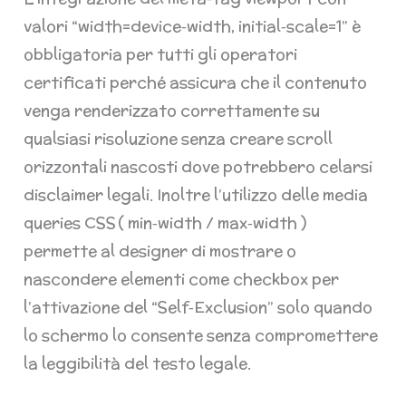
valori “width=device‑width, initial‑scale=1” è
obbligatoria per tutti gli operatori
certificati perché assicura che il contenuto
venga renderizzato correttamente su
qualsiasi risoluzione senza creare scroll
orizzontali nascosti dove potrebbero celarsi
disclaimer legali. Inoltre l’utilizzo delle media
queries CSS ( min‑width / max‑width )
permette al designer di mostrare o
nascondere elementi come checkbox per
l’attivazione del “Self‑Exclusion” solo quando
lo schermo lo consente senza compromettere
la leggibilità del testo legale.