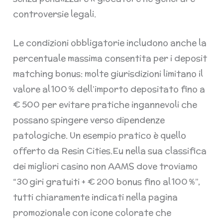
controversie legali.
Le condizioni obbligatorie includono anche la
percentuale massima consentita per i deposit
matching bonus: molte giurisdizioni limitano il
valore al 100 % dell’importo depositato fino a
€ 500 per evitare pratiche ingannevoli che
possano spingere verso dipendenze
patologiche. Un esempio pratico è quello
offerto da Resin Cities.Eu nella sua classifica
dei migliori casino non AAMS dove troviamo
“30 giri gratuiti + € 200 bonus fino al 100 %”,
tutti chiaramente indicati nella pagina
promozionale con icone colorate che