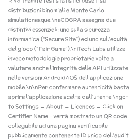
RNG tramite test statistici basati su
distribuzioni binomiali e Monte Carlo
simulationesque.\neCOGRA assegna due
distintivi essenziali: uno sulla sicurezza
informatica (“Secure Site”) ed uno sull’equità
del gioco (“Fair Game”).\niTech Labs utilizza
invece metodologie proprietarie volte a
valutare anche l’integrità delle API utilizzate
nelle versioni Android/iOS dell’applicazione
mobile.\n\nPer confermare autenticità basta
aprire l’applicazione scelta dall’utente,\ngo-
to Settings → About → Licences → Click on
Certifier Name – verrà mostrato un QR code
collegabile ad una pagina verificabile
pubblicamente contenente ID unico dell’audit