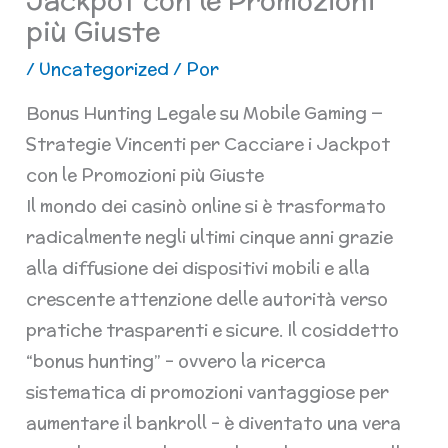
Jackpot con le Promozioni
più Giuste
/
Uncategorized
/ Por
Bonus Hunting Legale su Mobile Gaming —
Strategie Vincenti per Cacciare i Jackpot
con le Promozioni più Giuste
Il mondo dei casinò online si è trasformato
radicalmente negli ultimi cinque anni grazie
alla diffusione dei dispositivi mobili e alla
crescente attenzione delle autorità verso
pratiche trasparenti e sicure. Il cosiddetto
“bonus hunting” – ovvero la ricerca
sistematica di promozioni vantaggiose per
aumentare il bankroll – è diventato una vera