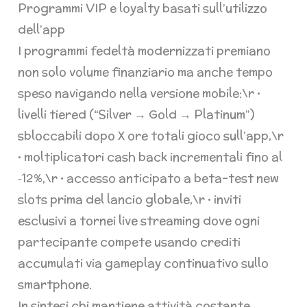
Programmi VIP e loyalty basati sull’utilizzo
dell’app
I programmi fedeltà modernizzati premiano
non solo volume finanziario ma anche tempo
speso navigando nella versione mobile:\r •
livelli tiered (“Silver → Gold → Platinum”)
sbloccabili dopo X ore totali gioco sull’app,\r
• moltiplicatori cash back incrementali fino al
‑12 %,\r • accesso anticipato a beta-test new
slots prima del lancio globale,\r • inviti
esclusivi a tornei live streaming dove ogni
partecipante compete usando crediti
accumulati via gameplay continuativo sullo
smartphone.
In sintesi chi mantiene attività costante