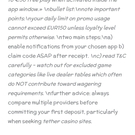
app window.» \nbullet list:\nnote important
points:\nyour daily limit on promo usage
cannot exceed EUR150 unless loyalty level
permits otherwise.
\ntwo main steps:\na)
enable notifications from your chosen app b)
claim code ASAP after receipt.
\nc) read T&C
carefully – watch out for excluded game
categories like live dealer tables which often
do NOT contribute toward wagering
requirements.
\nfurther advice: always
compare multiple providers before
committing your first deposit, particularly
when seeking
tether casino sites
.