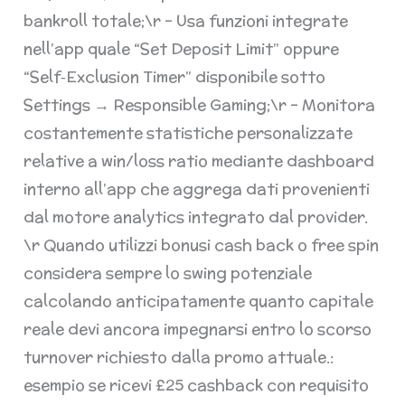
bankroll totale;\r – Usa funzioni integrate
nell’app quale “Set Deposit Limit” oppure
“Self‑Exclusion Timer” disponibile sotto
Settings → Responsible Gaming;\r – Monitora
costantemente statistiche personalizzate
relative a win/loss ratio mediante dashboard
interno all’app che aggrega dati provenienti
dal motore analytics integrato dal provider.
\r Quando utilizzi bonusi cash back o free spin
considera sempre lo swing potenziale
calcolando anticipatamente quanto capitale
reale devi ancora impegnarsi entro lo scorso
turnover richiesto dalla promo attuale.:
esempio se ricevi £25 cashback con requisito