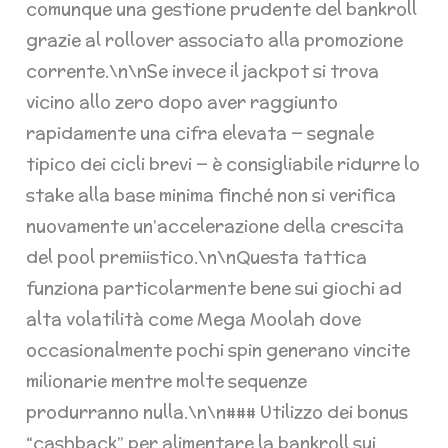
comunque una gestione prudente del bankroll
grazie al rollover associato alla promozione
corrente.\n\nSe invece il jackpot si trova
vicino allo zero dopo aver raggiunto
rapidamente una cifra elevata — segnale
tipico dei cicli brevi — è consigliabile ridurre lo
stake alla base minima finché non si verifica
nuovamente un’accelerazione della crescita
del pool premiistico.\n\nQuesta tattica
funziona particolarmente bene sui giochi ad
alta volatilità come Mega Moolah dove
occasionalmente pochi spin generano vincite
milionarie mentre molte sequenze
produrranno nulla.\n\n### Utilizzo dei bonus
“cashback” per alimentare la bankroll sui