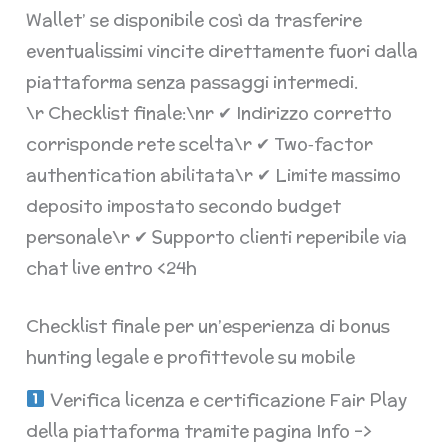
Wallet’ se disponibile così da trasferire
eventualissimi vincite direttamente fuori dalla
piattaforma senza passaggi intermedi.
\r Checklist finale:\nr ✔︎ Indirizzo corretto
corrisponde rete scelta\r ✔︎ Two‑factor
authentication abilitata\r ✔︎ Limite massimo
deposito impostato secondo budget
personale\r ✔︎ Supporto clienti reperibile via
chat live entro <24h
Checklist finale per un’esperienza di bonus
hunting legale e profittevole su mobile
Verifica licenza e certificazione Fair Play
della piattaforma tramite pagina Info ->