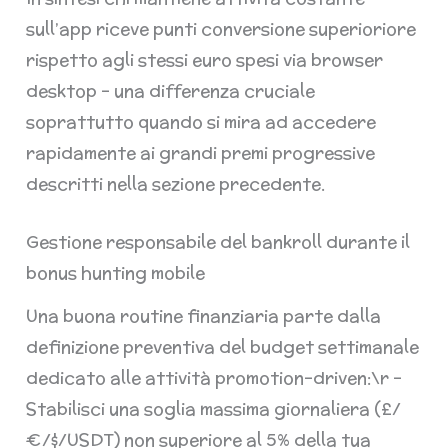
sull’app riceve punti conversione superioriore
rispetto agli stessi euro spesi via browser
desktop – una differenza cruciale
soprattutto quando si mira ad accedere
rapidamente ai grandi premi progressive
descritti nella sezione precedente.
Gestione responsabile del bankroll durante il
bonus hunting mobile
Una buona routine finanziaria parte dalla
definizione preventiva del budget settimanale
dedicato alle attività promotion-driven:\r –
Stabilisci una soglia massima giornaliera (£/
€/$/USDT) non superiore al 5 % della tua