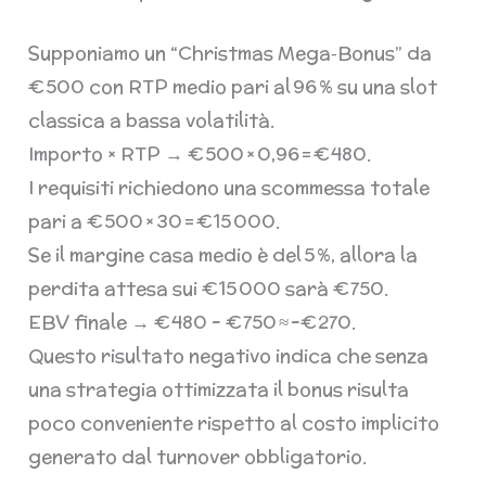
Supponiamo un “Christmas Mega‑Bonus” da
€500 con RTP medio pari al 96 % su una slot
classica a bassa volatilità.
Importo × RTP → €500 × 0,96 = €480.
I requisiti richiedono una scommessa totale
pari a €500 × 30 = €15 000.
Se il margine casa medio è del 5 %, allora la
perdita attesa sui €15 000 sarà €750.
EBV finale → €480 − €750 ≈ −€270.
Questo risultato negativo indica che senza
una strategia ottimizzata il bonus risulta
poco conveniente rispetto al costo implicito
generato dal turnover obbligatorio.