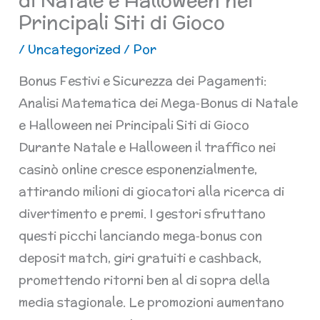
di Natale e Halloween nei
Principali Siti di Gioco
/
Uncategorized
/ Por
Bonus Festivi e Sicurezza dei Pagamenti:
Analisi Matematica dei Mega‑Bonus di Natale
e Halloween nei Principali Siti di Gioco
Durante Natale e Halloween il traffico nei
casinò online cresce esponenzialmente,
attirando milioni di giocatori alla ricerca di
divertimento e premi. I gestori sfruttano
questi picchi lanciando mega‑bonus con
deposit match, giri gratuiti e cashback,
promettendo ritorni ben al di sopra della
media stagionale. Le promozioni aumentano