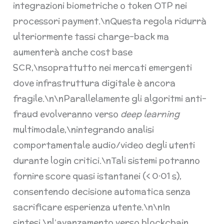
integrazioni biometriche o token OTP nei
processori payment.\nQuesta regola ridurrà
ulteriormente tassi charge-back ma
aumenterà anche cost base
SCR,\nsoprattutto nei mercati emergenti
dove infrastruttura digitale è ancora
fragile.\n\nParallelamente gli algoritmi anti-
fraud evolveranno verso
deep learning
multimodale,\nintegrando analisi
comportamentale audio/video degli utenti
durante login critici.\nTali sistemi potranno
fornire score quasi istantanei (< 0·01 s),
consentendo decisione automatica senza
sacrificare esperienza utente.\n\nIn
sintesi,\nl’avanzamento verso blockchain