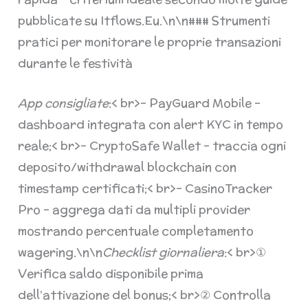
pubblicate su Itflows.Eu.\n\n### Strumenti
pratici per monitorare le proprie transazioni
durante le festività
App consigliate
:< br>- PayGuard Mobile –
dashboard integrata con alert KYC in tempo
reale;< br>- CryptoSafe Wallet – traccia ogni
deposito/withdrawal blockchain con
timestamp certificati;< br>- CasinoTracker
Pro – aggrega dati da multipli provider
mostrando percentuale completamento
wagering.\n\n
Checklist giornaliera
:< br>①
Verifica saldo disponibile prima
dell’attivazione del bonus;< br>② Controlla