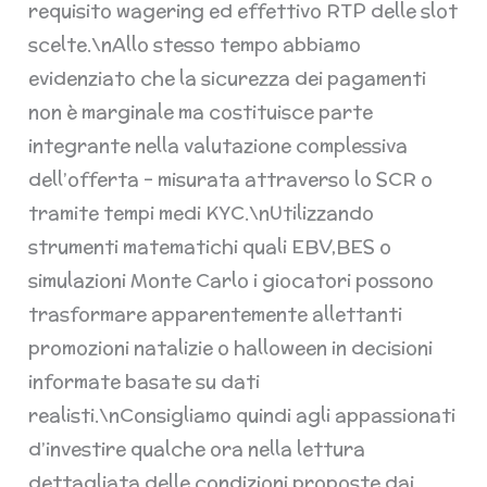
requisito wagering ed effettivo RTP delle slot
scelte.\nAllo stesso tempo abbiamo
evidenziato che la sicurezza dei pagamenti
non è marginale ma costituisce parte
integrante nella valutazione complessiva
dell’offerta – misurata attraverso lo SCR o
tramite tempi medi KYC.\nUtilizzando
strumenti matematic­hi quali EBV,BES o
simulazioni Monte Carlo i giocatori possono
trasformare apparentemente allettanti
promozioni natalizie o halloween in decisioni
informate basate su dati
realisti.\nConsigliamo quindi agli appassionati
d’investire qualche ora nella lettura
dettagliata delle condizioni proposte dai