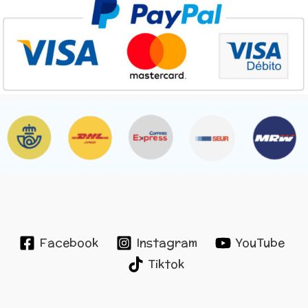
Facebook
Instagram
YouTube
Tiktok