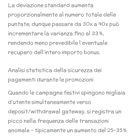
La deviazione standard aumenta
proporzionalmente al numero totale delle
puntate; dunque passare da 30x a 40x può
incrementare la varianza fino al 33 %,
rendendo meno prevedibile l’eventuale
recupero dell’intero importo bonus.
Analisi statistica della sicurezza dei
pagamenti durante le promozioni
Quando le campagne festivi spingono migliaia
d’utente simultaneamente verso
deposit/withdrawal gateway, si registra un
picco nella frequenza delle transazioni
anomale – tipicamente un aumento del 25–35 %