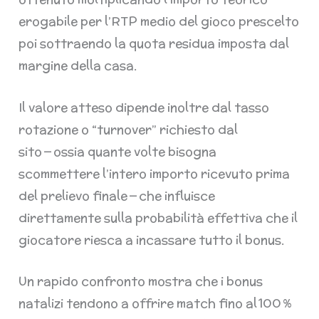
erogabile per l’RTP medio del gioco prescelto
poi sottraendo la quota residua imposta dal
margine della casa.
Il valore atteso dipende inoltre dal tasso
rotazione o “turnover” richiesto dal
sito — ossia quante volte bisogna
scommettere l’intero importo ricevuto prima
del prelievo finale — che influisce
direttamente sulla probabilità effettiva che il
giocatore riesca a incassare tutto il bonus.
Un rapido confronto mostra che i bonus
natalizi tendono a offrire match fino al 100 %