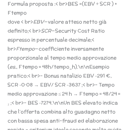
Formula proposta :< br>BES =(EBV ÷ SCR ) ×
Ftempo
dove < br>
EBV
— valore atteso netto già
definito;< br>
SCR
— Security Cost Ratio
espresso in percentuale decimale;<
br>
Ftempo
— coefficiente inversamente
proporzionale al tempo medio approvazione
(
es.
, Ftempo = 48h/tempo_h).\n\nEsempio
pratico:< br>- Bonus natalizio EBV ‑​291 €,
SCR ‑​0·08 → EBV/ SCR ‑​3637 ;< br>- Tempo
medio approvazione ≤ 24 h → Ftempo = 48/24 =
₂ ;< br>- BES ‑​7274.\n\nUn BES elevato indica
che l’offerta combina alto guadagno netto
con bassa spesa anti-fraud ed elaborazione
rapida – criterium ideale secondo molte guide