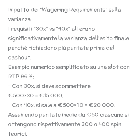
Impatto dei “Wagering Requirements” sulla
varianza
I requisiti “30x” vs “40x” alterano
significativamente la varianza dell’esito finale
perché richiedono più puntate prima del
cashout.
Esempio numerico semplificato su una slot con
RTP 96 %:
– Con 30x, si deve scommettere
€500×30 = €15 000.
– Con 40x, si sale a €500×40 = €20 000.
Assumendo puntate medie da €50 ciascuna si
ottengono rispettivamente 300 o 400 spin
teorici.