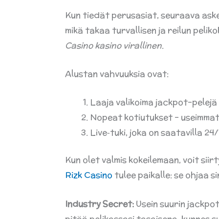
Kun tiedät perusasiat, seuraava aske
mikä takaa turvallisen ja reilun peli
Casino kasino virallinen
.
Alustan vahvuuksia ovat:
Laaja valikoima jackpot-pelejä 
Nopeat kotiutukset – useimmat n
Live‑tuki, joka on saatavilla 24/
Kun olet valmis kokeilemaan, voit sii
Rizk Casino
tulee paikalle: se ohjaa s
Industry Secret:
Usein suurin jackpot
pitää pelikassasi tasaisena, kunnes su