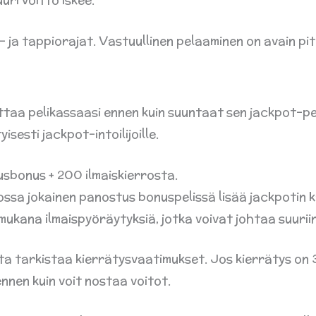
s- ja tappiorajat. Vastuullinen pelaaminen on avain pi
a
taa pelikassaasi ennen kuin suuntaat sen jackpot-pele
isesti jackpot-intoilijoille.
usbonus + 200 ilmaiskierrosta.
ssa jokainen panostus bonuspelissä lisää jackpotin k
mukana ilmaispyöräytyksiä, jotka voivat johtaa suuriin
ta tarkistaa kierrätysvaatimukset. Jos kierrätys on 
nnen kuin voit nostaa voitot.