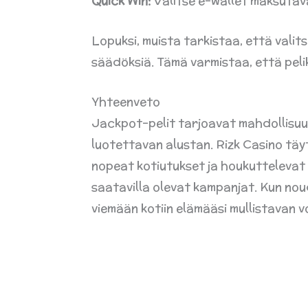
Quick Win:
Valitse e-wallet maksutava
Lopuksi, muista tarkistaa, että vali
säädöksiä. Tämä varmistaa, että pelik
Yhteenveto
Jackpot-pelit tarjoavat mahdollisuud
luotettavan alustan. Rizk Casino täyt
nopeat kotiutukset ja houkuttelevat b
saatavilla olevat kampanjat. Kun noud
viemään kotiin elämääsi mullistavan 