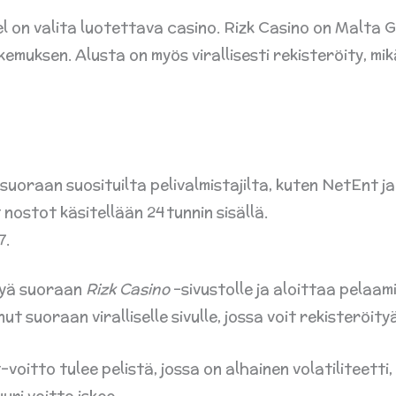
l on valita luotettava casino. Rizk Casino on Malta 
kokemuksen. Alusta on myös virallisesti rekisteröity, 
suoraan suosituilta pelivalmistajilta, kuten NetEnt 
ostot käsitellään 24 tunnin sisällä.
7.
rtyä suoraan
Rizk Casino
-sivustolle ja aloittaa pelaamis
inut suoraan viralliselle sivulle, jossa voit rekisteröi
-voitto tulee pelistä, jossa on alhainen volatiliteet
uri voitto iskee.