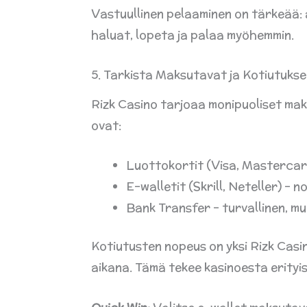
Vastuullinen pelaaminen on tärkeää: 
haluat, lopeta ja palaa myöhemmin.
5. Tarkista Maksutavat ja Kotiutukse
Rizk Casino tarjoaa monipuoliset mak
ovat:
Luottokortit (Visa, Mastercard)
E-walletit (Skrill, Neteller) – no
Bank Transfer – turvallinen, mu
Kotiutusten nopeus on yksi Rizk Casi
aikana. Tämä tekee kasinoesta erityis