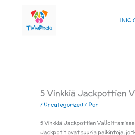
Ir
al
INICI
contenido
5 Vinkkiä Jackpottien V
/
Uncategorized
/ Por
5 Vinkkiä Jackpottien Valloittamisee
Jackpotit ovat suuria palkintoja, jot