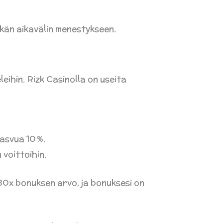
tkän aikavälin menestykseen.
ihin. Rizk Casinolla on useita
asvua 10 %.
 voittoihin.
30x bonuksen arvo, ja bonuksesi on