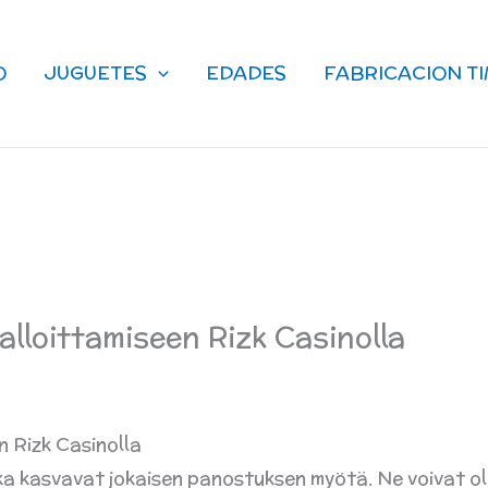
O
JUGUETES
EDADES
FABRICACION T
alloittamiseen Rizk Casinolla
n Rizk Casinolla
ka kasvavat jokaisen panostuksen myötä. Ne voivat olla