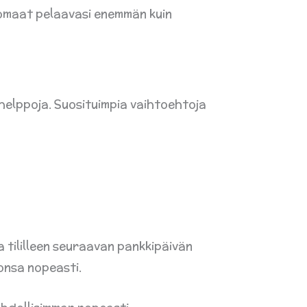
huomaat pelaavasi enemmän kuin
 helppoja. Suosituimpia vaihtoehtoja
 tililleen seuraavan pankkipäivän
tonsa nopeasti.