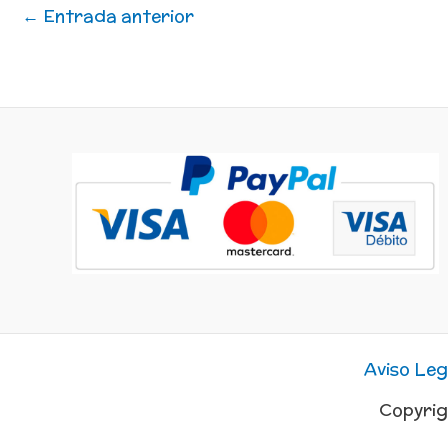
←
Entrada anterior
Aviso Leg
Copyrig