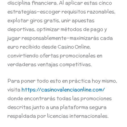
disciplina financiera. Al aplicar estas cinco
estrategias—escoger requisitos razonables,
explotar giros gratis, unir apuestas
deportivas, optimizar métodos de pago y
jugar responsablemente—maximizarás cada
euro recibido desde Casino Online,
convirtiendo ofertas promocionales en
verdaderas ventajas competitivas.
Para poner todo esto en práctica hoy mismo,
visita
https://casinovalenciaonline.com/
donde encontrarás todas las promociones
descritas junto a una plataforma segura
respaldada por licencias internacionales.